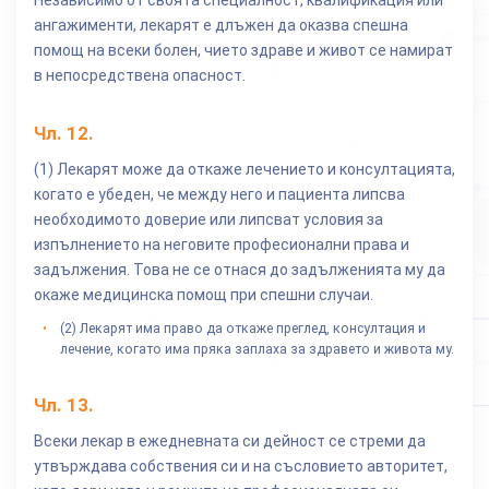
Независимо от своята специалност, квалификация или
ангажименти, лекарят е длъжен да оказва спешна
помощ на всеки болен, чието здраве и живот се намират
в непосредствена опасност.
Чл.
12
.
(1) Лекарят може да откаже лечението и консултацията,
когато е убеден, че между него и пациента липсва
необходимото доверие или липсват условия за
изпълнението на неговите професионални права и
задължения. Това не се отнася до задълженията му да
окаже медицинска помощ при спешни случаи.
(2) Лекарят има право да откаже преглед, консултация и
лечение, когато има пряка заплаха за здравето и живота му.
Чл.
13
.
Всеки лекар в ежедневната си дейност се стреми да
утвърждава собствения си и на съсловието авторитет,