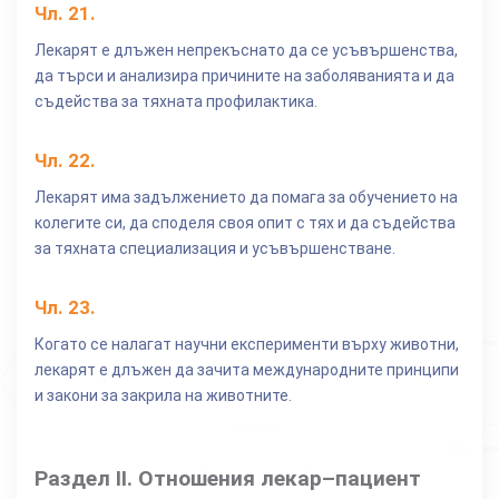
Чл.
21
.
Лекарят е длъжен непрекъснато да се усъвършенства,
да търси и анализира причините на заболяванията и да
съдейства за тяхната профилактика.
Чл.
22
.
Лекарят има задължението да помага за обучението на
колегите си, да споделя своя опит с тях и да съдейства
за тяхната специализация и усъвършенстване.
Чл.
23
.
Когато се налагат научни експерименти върху животни,
лекарят е длъжен да зачита международните принципи
и закони за закрила на животните.
Раздел II. Отношения лекар–пациент