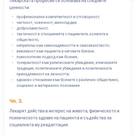
Лекарската професия се основава на следните
ценности:
професионална компетентност и отговорност;
честност, човечност, милосърдие;
добросъвестност;
тактичност в отношенията с пациентите, колегите и
обществото;
неприязън към самонадеяността и самохвалството;
вежливост към пациента и неговите близки;
психологичен подход към болния;
толерантност към религиозните убеждения, етническите
традиции, политическите убеждения и политическата
принадлежност на личността;
еднакво отношение към болните с различно обществено,
социално и материално положение.
Чл.
3
.
Лекарят действа в интерес на живота, физическото и
психическото здраве на пациента и съдейства за
социалната му реадаптация.