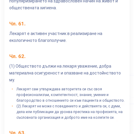
популяризирането на здравословен начин на живот и
обществената хигиена.
Чл.
61
.
Лекарят е активен участник в реализиране на
екологичното благополучие.
Чл.
62
.
(1) Обществото дължи на лекаря уважение, добра
материална осигуреност и опазване на достойнството
му.
Лекарят сам утвърждава авторитета си със своя
професионализъм, компетентност, знание, умение и
благородство в отношението си към пациента и обществото.
(2) Лекарят не може с поведението и действията си, с думи,
дела или публикации да уронва престижа на професията, на
съсловната организация и доброто име на колегите си.
Чл.
63
.