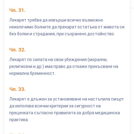
Чл.
31
.
Лекарят трябва да извърши всичко възможно
неизлечимо болните да прекарат остатъка от живота си
без болки и страдания, при съхранено достойнство.
Чл.
32
.
Лекарят по силата на свои убеждения (морални,
религиозни и др.) има право да откаже прекъсване на
нормална бременност.
Чл.
33
.
Лекарят е длъжен за установяване на настъпила смърт
да използва всички критерии за сигурност на
преценката съгласно правилата за добра медицинска
практика.