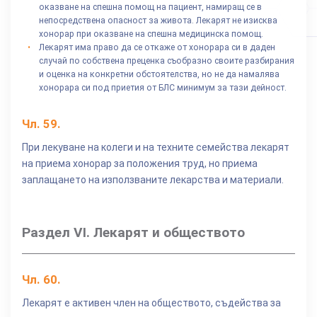
оказване на спешна помощ на пациент, намиращ се в
непосредствена опасност за живота. Лекарят не изисква
хонорар при оказване на спешна медицинска помощ.
Лекарят има право да се откаже от хонорара си в даден
случай по собствена преценка съобразно своите разбирания
и оценка на конкретни обстоятелства, но не да намалява
хонорара си под приетия от БЛС минимум за тази дейност.
Чл.
59
.
При лекуване на колеги и на техните семейства лекарят
на приема хонорар за положения труд, но приема
заплащането на използваните лекарства и материали.
Раздел VI. Лекарят и обществото
Чл.
60
.
Лекарят е активен член на обществото, съдейства за