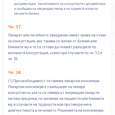
документация. Заключението си консултантът документира
и съобщава на лекуващия лекар и на пациента и/или на
неговите близки.
Чл.
37
.
Лекарят или лечебното заведение нямат право на отказ
за консултация, ако такава се желае от болния или
близките му и те са готови да поемат разходите по
желаната консултация, освен при случаите по чл. 12 и
чл. 35.
Чл.
38
.
(1) При необходимост се свиква лекарски консилиум.
Лекарски консилиум е съвещание на лекари
консултанти, което се свиква от лекуващия лекар по
негова преценка, по желание на пациента или близките
му, в случаите на трудности или противоречия в
диагностиката и лечението. Решенията на консилиума