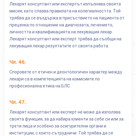
Лекарят консултант или експертът изпълнява своята
мисия, като спазва правилата на колегиалността. Той
трябва да се въздържа в присъствието на пациента от
преценка по отношение на диагнозата, лечението,
личността и квалификацията на лекуващия лекар.
Лекарят консултант или експерт трябва да съобщи на
лекуващия лекар резултатите от своята работа.
Чл.
46
.
Споровете от етичен и деонтологичен характер между
лекари са в компетенцията на комисиите по
професионална етика на БЛС.
Чл.
47
.
Лекарят консултант или експерт не може да използва
своята функция, за да набира клиенти за себе си или за
трети лица и особено за осигурителни органи и
институции, с които сътрудничи. Той трябва да се