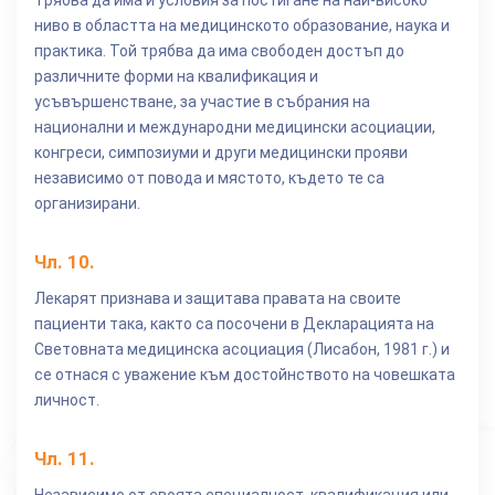
Трябва да има и условия за постигане на най-високо
ниво в областта на медицинското образование, наука и
практика. Той трябва да има свободен достъп до
различните форми на квалификация и
усъвършенстване, за участие в събрания на
национални и международни медицински асоциации,
конгреси, симпозиуми и други медицински прояви
независимо от повода и мястото, където те са
организирани.
Чл.
10
.
Лекарят признава и защитава правата на своите
пациенти така, както са посочени в Декларацията на
Световната медицинска асоциация (Лисабон, 1981 г.) и
се отнася с уважение към достойнството на човешката
личност.
Чл.
11
.