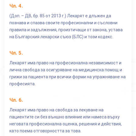
Чл.
4
.
(Доп. – ДВ, бр. 85 от 2013 г.) Лекарят е длъжен да
познава и спазва своите професионални и съсловни
правила и задължения, произтичащи от закона, устава
на Българския лекарски съюз (БЛС) и този кодекс.
Чл.
5
.
Лекарят има право на професионална независимост и
лична свобода за осигуряване на медицинска помощ и
грижи за пациента при всички форми на упражняване на
професията.
Чл.
6
.
Лекарят има право на свобода за лекуване на
пациентите си без външно влияние или намеса върху
неговата професионална оценка, решения и действия,
като поема отговорността за това.