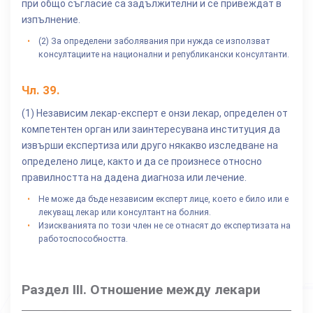
при общо съгласие са задължителни и се привеждат в
изпълнение.
(2) За определени заболявания при нужда се използват
консултациите на национални и републикански консултанти.
Чл.
39
.
(1) Независим лекар-експерт е онзи лекар, определен от
компетентен орган или заинтересувана институция да
извърши експертиза или друго някакво изследване на
определено лице, както и да се произнесе относно
правилността на дадена диагноза или лечение.
Не може да бъде независим експерт лице, което е било или е
лекуващ лекар или консултант на болния.
Изискванията по този член не се отнасят до експертизата на
работоспособността.
Раздел III. Отношение между лекари