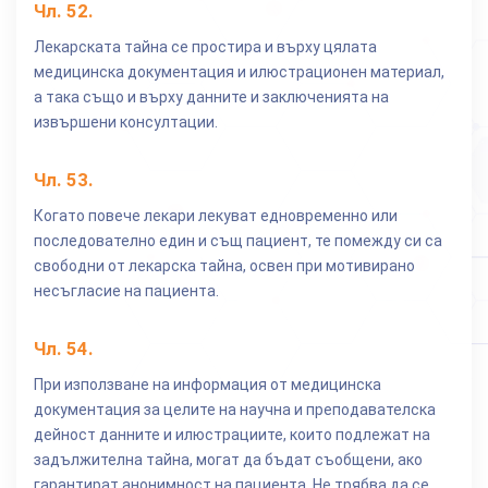
Чл.
52
.
Лекарската тайна се простира и върху цялата
медицинска документация и илюстрационен материал,
а така също и върху данните и заключенията на
извършени консултации.
Чл.
53
.
Когато повече лекари лекуват едновременно или
последователно един и същ пациент, те помежду си са
свободни от лекарска тайна, освен при мотивирано
несъгласие на пациента.
Чл.
54
.
При използване на информация от медицинска
документация за целите на научна и преподавателска
дейност данните и илюстрациите, които подлежат на
задължителна тайна, могат да бъдат съобщени, ако
гарантират анонимност на пациента. Не трябва да се