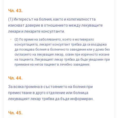
Чл.
43
.
(1) Интересът на болния, както и колегиалността
изискват доверие в отношението между лекуващите
лекари и лекарите консултанти.
(2) По време на заболяването, което е мотивирало
консултацията, лекарят консултант трябва да се въздържа
да посещава болния в болничното заведение или у дома без
съгласието на лекуващия лекар, освен при изричното искане
на пациента. Лекуващият лекар трябва да бъде уведомен при
приемане на негов пациент в лечебно заведение.
Чл.
44
.
За всяка промяна в състоянието на болния при
преместване в друго отделение или болница
лекуващият лекар трябва да бъде информиран.
Чл.
45
.