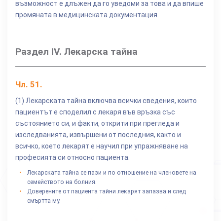
възможност е длъжен да го уведоми за това и да впише
промяната в медицинската документация.
Раздел IV. Лекарска тайна
Чл.
51
.
(1) Лекарската тайна включва всички сведения, които
пациентът е споделил с лекаря във връзка със
състоянието си, и факти, открити при прегледа и
изследванията, извършени от последния, както и
всичко, което лекарят е научил при упражняване на
професията си относно пациента.
Лекарската тайна се пази и по отношение на членовете на
семейството на болния.
Доверените от пациента тайни лекарят запазва и след
смъртта му.