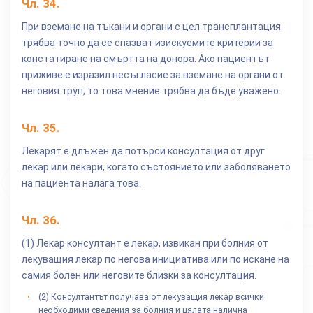
Чл.
34
.
При вземане на тъкани и органи с цел трансплантация
трябва точно да се спазват изискуемите критерии за
констатиране на смъртта на донора. Ако пациентът
приживе е изразил несъгласие за вземане на органи от
неговия труп, то това мнение трябва да бъде уважено.
Чл.
35
.
Лекарят е длъжен да потърси консултация от друг
лекар или лекари, когато състоянието или заболяването
на пациента налага това.
Чл.
36
.
(1) Лекар консултант е лекар, извикан при болния от
лекуващия лекар по негова инициатива или по искане на
самия болен или неговите близки за консултация.
(2) Консултантът получава от лекуващия лекар всички
необходими сведения за болния и цялата налична