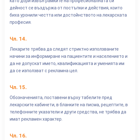
като дори извън рамките на професионалната си
дейност се въздържа от постъпки и действия, които
биха уронили честта или достойнството на лекарската
професия.
Чл.
14
.
Лекарите трябва да следят стриктно използваните
начини за информиране на пациентите и населението и
да не допускат името, квалификацията и уменията им
да се използват с рекламна цел.
Чл.
15
.
Обозначенията, поставени върху табелите пред
лекарските кабинети, в бланките на писма, рецептите, в
телефонните указатели и други средства, не трябва да
имат рекламен характер.
Чл.
16
.