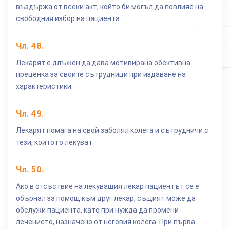
въздържа от всеки акт, който би могъл да повлияе на
свободния избор на пациента.
Чл.
48
.
Лекарят е длъжен да дава мотивирана обективна
преценка за своите сътрудници при издаване на
характеристики.
Чл.
49
.
Лекарят помага на свой заболял колега и сътрудничи с
тези, които го лекуват.
Чл.
50
.
Ако в отсъствие на лекуващия лекар пациентът се е
обърнал за помощ към друг лекар, същият може да
обслужи пациента, като при нужда да промени
лечението, назначено от неговия колега. При първа