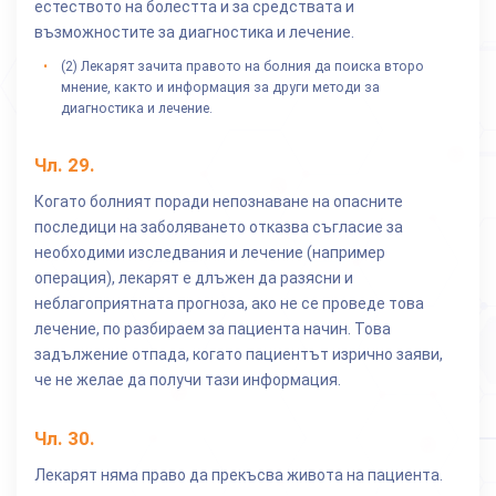
естеството на болестта и за средствата и
възможностите за диагностика и лечение.
(2) Лекарят зачита правото на болния да поиска второ
мнение, както и информация за други методи за
диагностика и лечение.
Чл.
29
.
Когато болният поради непознаване на опасните
последици на заболяването отказва съгласие за
необходими изследвания и лечение (например
операция), лекарят е длъжен да разясни и
неблагоприятната прогноза, ако не се проведе това
лечение, по разбираем за пациента начин. Това
задължение отпада, когато пациентът изрично заяви,
че не желае да получи тази информация.
Чл.
30
.
Лекарят няма право да прекъсва живота на пациента.