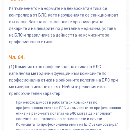
Изпълнението на нормите на лекарската етика се
контролира от БЛС, като нарушенията се санкционират
съгласно Закона за съсловните организации на
лекарите и на лекарите по дентална медицина, устава
на БЛС и правилника за дейността на комисиите за
професионална етика.
Чл.
64
.
(1) Комисията по професионална етика на БЛС
изпълнява методични функции към комисиите по
професионална етика на районните колегии на БЛС при
мотивирано искане от тях. Нейните решения имат
препоръчителен характер.
При необходимост в работата си Комисията по
професионална етика на БЛС и комисиите по професионална
етика на районните колегии на БЛС могат да използват
консултанти – експерти по специалности и юристи.
Комисията по професионална етика на БЛС се самосезира/