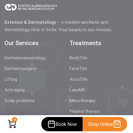
Estetics & Dermatology
– a modern aesthetic and
dermatology clinic in Sofia. Your beauty is our mission.
Our Services
Treatments
Dermatovenereology
BodyTite
Dermatosurgery
FaceTite
Lifting
AccuTite
Anti-aging
LaseMD
Scalp problems
Mesotherapy
Plasma therapy
Information
Contact Information
0
Book Now
Shop Online