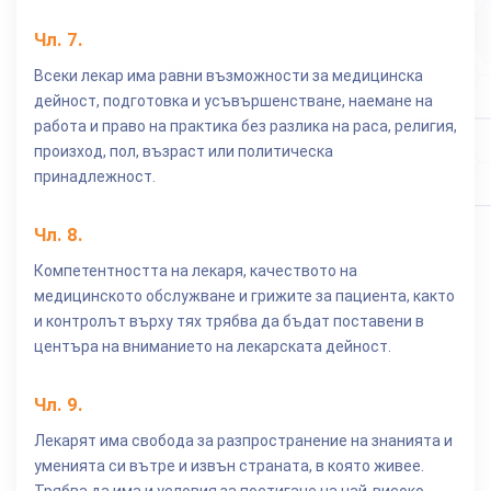
Чл.
7
.
Всеки лекар има равни възможности за медицинска
дейност, подготовка и усъвършенстване, наемане на
работа и право на практика без разлика на раса, религия,
произход, пол, възраст или политическа
принадлежност.
Чл.
8
.
Компетентността на лекаря, качеството на
медицинското обслужване и грижите за пациента, както
и контролът върху тях трябва да бъдат поставени в
центъра на вниманието на лекарската дейност.
Чл.
9
.
Лекарят има свобода за разпространение на знанията и
уменията си вътре и извън страната, в която живее.