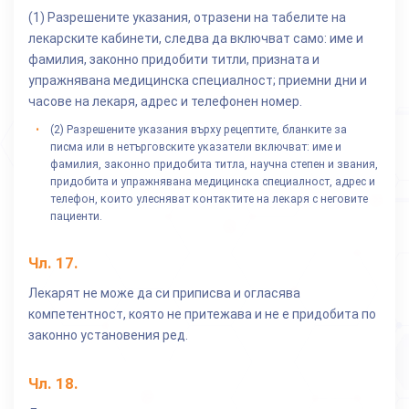
(1) Разрешените указания, отразени на табелите на
лекарските кабинети, следва да включват само: име и
фамилия, законно придобити титли, призната и
упражнявана медицинска специалност; приемни дни и
часове на лекаря, адрес и телефонен номер.
(2) Разрешените указания върху рецептите, бланките за
писма или в нетърговските указатели включват: име и
фамилия, законно придобита титла, научна степен и звания,
придобита и упражнявана медицинска специалност, адрес и
телефон, които улесняват контактите на лекаря с неговите
пациенти.
Чл.
17
.
Лекарят не може да си приписва и огласява
компетентност, която не притежава и не е придобита по
законно установения ред.
Чл.
18
.