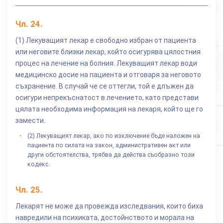
Чл.
24
.
(1) Лекуващият лекар е свободно избран от пациента
или неговите близки лекар, който осигурява цялостния
процес на лечение на болния. Лекуващият лекар води
медицинско досие на пациента и отговаря за неговото
съхранение. В случай че се оттегли, той е длъжен да
осигури непрекъснатост в лечението, като представи
цялата необходима информация на лекаря, който ще го
замести.
(2) Лекуващият лекар, ако по изключение бъде наложен на
пациента по силата на закон, административен акт или
други обстоятелства, трябва да действа съобразно този
кодекс.
Чл.
25
.
Лекарят не може да провежда изследвания, които биха
навредили на психиката, достойнството и морала на