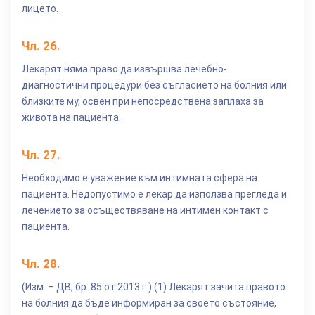
лицето.
Чл.
26
.
Лекарят няма право да извършва лечебно-
диагностични процедури без съгласието на болния или
близките му, освен при непосредствена заплаха за
живота на пациента.
Чл.
27
.
Необходимо е уважение към интимната сфера на
пациента. Недопустимо е лекар да използва прегледа и
лечението за осъществяване на интимен контакт с
пациента.
Чл.
28
.
(Изм. – ДВ, бр. 85 от 2013 г.) (1) Лекарят зачита правото
на болния да бъде информиран за своето състояние,