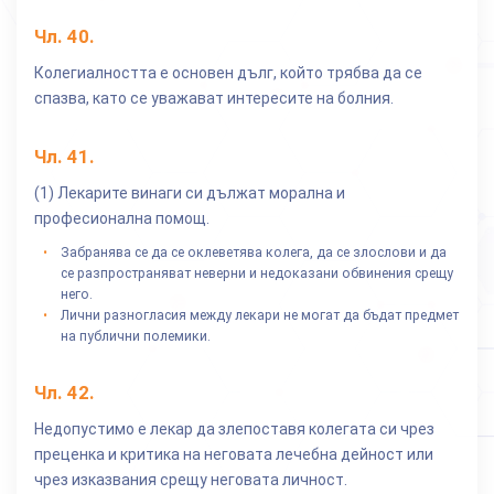
Чл.
40
.
Колегиалността е основен дълг, който трябва да се
спазва, като се уважават интересите на болния.
Чл.
41
.
(1) Лекарите винаги си дължат морална и
професионална помощ.
Забранява се да се оклеветява колега, да се злослови и да
се разпространяват неверни и недоказани обвинения срещу
него.
Лични разногласия между лекари не могат да бъдат предмет
на публични полемики.
Чл.
42
.
Недопустимо е лекар да злепоставя колегата си чрез
преценка и критика на неговата лечебна дейност или
чрез изказвания срещу неговата личност.