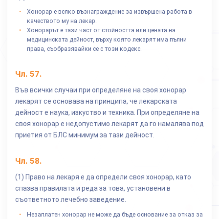
Хонорар е всяко възнаграждение за извършена работа в
качеството му на лекар.
Хонорарът е тази част от стойността или цената на
медицинската дейност, върху която лекарят има пълни
права, съобразявайки се с този кодекс.
Чл.
57
.
Във всички случаи при определяне на своя хонорар
лекарят се основава на принципа, че лекарската
дейност е наука, изкуство и техника. При определяне на
своя хонорар е недопустимо лекарят да го намалява под
приетия от БЛС минимум за тази дейност.
Чл.
58
.
(1) Право на лекаря е да определи своя хонорар, като
спазва правилата и реда за това, установени в
съответното лечебно заведение.
Незаплатен хонорар не може да бъде основание за отказ за