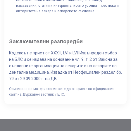
сезира и взема отношение и становища по повод
изказвания, статии и интервюта, които уронват престижа и
авторитета на лекаря и лекарското съсловие.
Заключителни разпоредби
Кодексът е приет от XXXIII, LVI и LVII Извънреден събор
на БЛС и се издава на основание чл. 9, т. 2 от Закона за
съсловните организации на лекарите и на лекарите по
дентална медицина. Извадка от Неофициален раздел бр.
79 от 29.09.2000 г. на ДВ.
Оригинала на материала можете да откриете на официалния
сайт на Държавен вестник / БЛС.