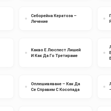
Себорейна Кератоза –
Лечение
Какво Е Люспест Лишей
И Как Да Го Третираме
Оплешивяване – Как Да
Се Справим С Косопада