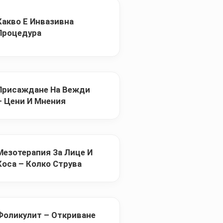
Какво Е Инвазивна
Процедура
Присаждане На Вежди
– Цени И Мнения
Мезотерапия За Лице И
Коса – Колко Струва
Фоликулит – Откриване