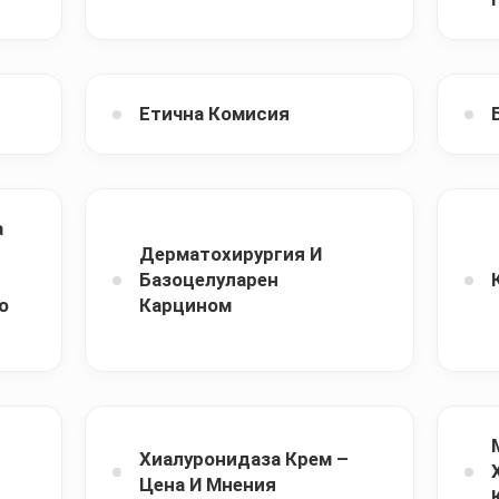
Етична Комисия
а
Дерматохирургия И
Базоцелуларен
о
Карцином
Хиалуронидаза Крем –
Цена И Мнения