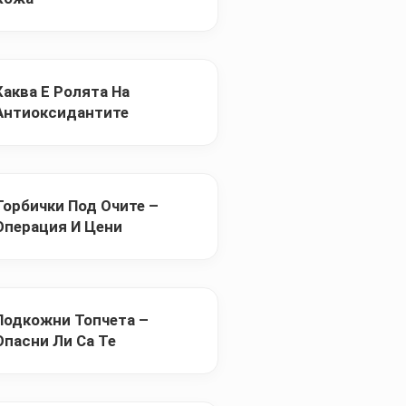
Каква Е Ролята На
Антиоксидантите
Торбички Под Очите –
Операция И Цени
Подкожни Топчета –
Опасни Ли Са Те