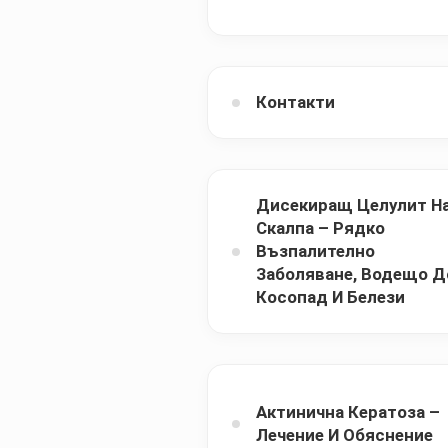
Контакти
Дисекиращ Целулит Н
Скалпа – Рядко
Възпалително
Заболяване, Водещо Д
Косопад И Белези
Актинична Кератоза –
Лечение И Обяснение