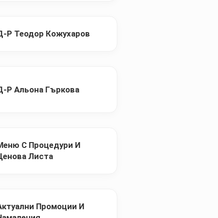
Д-Р Теодор Кожухаров
Д-Р Альона Гъркова
Меню С Процедури И
Ценова Листа
Актуални Промоции И
Намаления