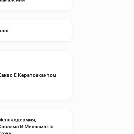
Блог
Какво Е Кератоакантом
Меланодермия,
Хлоазма И Мелазма По
Кожа