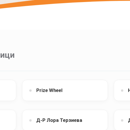
ници
Prize Wheel
в
Д-Р Лора Терзиева