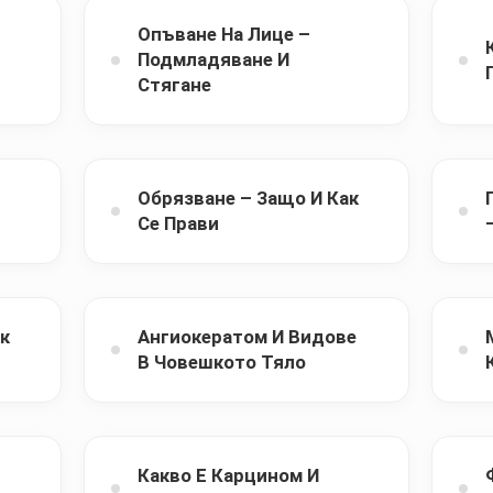
Опъване На Лице –
Подмладяване И
Стягане
Обрязване – Защо И Как
Се Прави
ак
Ангиокератом И Видове
В Човешкото Тяло
Какво Е Карцином И