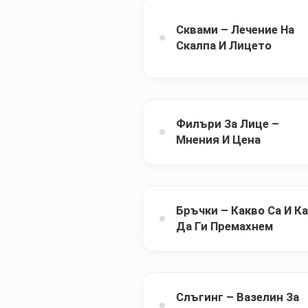
Сквами – Лечение На
Скалпа И Лицето
Филъри За Лице –
Мнения И Цена
Бръчки – Какво Са И К
Да Ги Премахнем
Слъгинг – Вазелин За