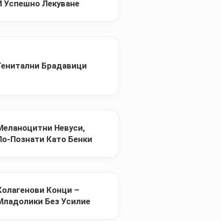
И Успешно Лекуване
Генитални Брадавици
Меланоцитни Невуси,
По-Познати Като Бенки
Колагенови Конци –
Младолики Без Усилие