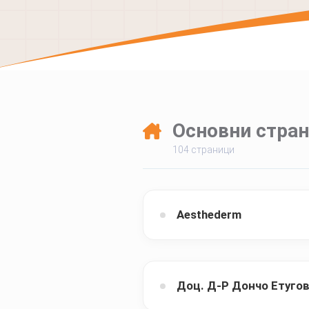
Основни стра
104
страници
Aesthederm
Доц. Д-Р Дончо Етуго