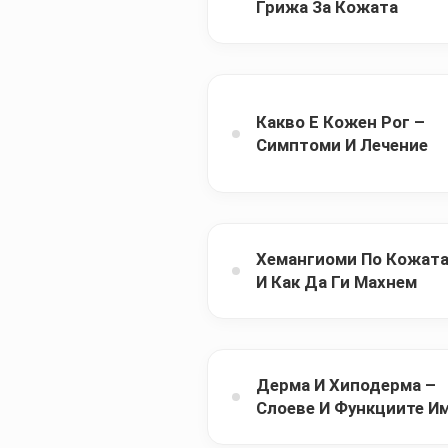
Грижа За Кожата
Какво Е Кожен Рог –
Симптоми И Лечение
Хемангиоми По Кожат
И Как Да Ги Махнем
Дерма И Хиподерма –
Слоеве И Функциите И