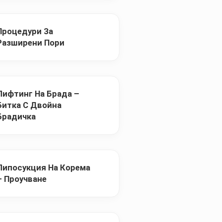
Процедури За
Разширени Пори
Лифтинг На Брада –
Битка С Двойна
Брадичка
Липосукция На Корема
– Проучване