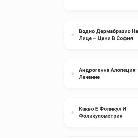
Водно Дермабразио На
Лице – Цени В София
Андрогенна Алопеция 
Лечение
Какво Е Фоликул И
Фоликулометрия