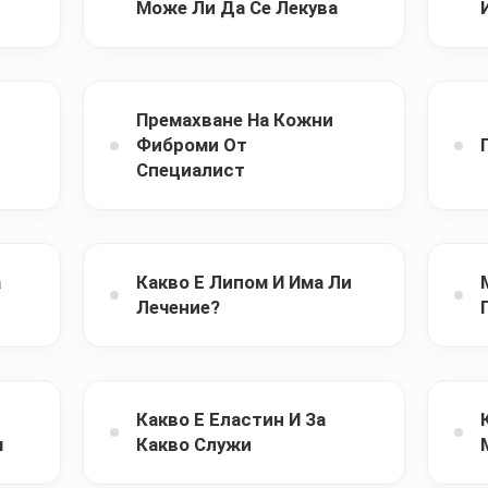
Може Ли Да Се Лекува
Премахване На Кожни
Фиброми От
Специалист
а
Какво Е Липом И Има Ли
Лечение?
Какво Е Еластин И За
м
Какво Служи