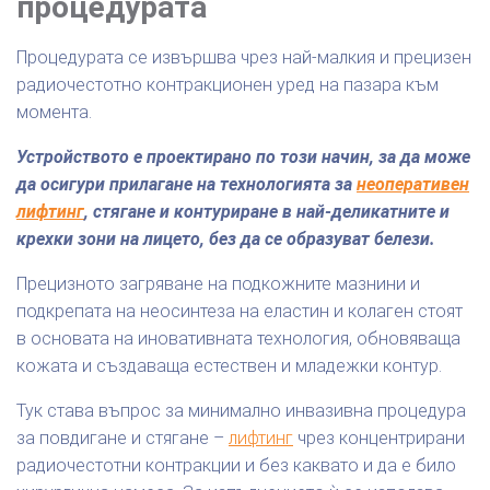
процедурата
Процедурата се извършва чрез най-малкия и прецизен
радиочестотно контракционен уред на пазара към
момента.
Устройството е проектирано по този начин, за да може
да осигури прилагане на технологията за
неоперативен
лифтинг
, стягане и контуриране в най-деликатните и
крехки зони на лицето, без да се образуват белези.
Прецизното загряване на подкожните мазнини и
подкрепата на неосинтеза на еластин и колаген стоят
в основата на иновативната технология, обновяваща
кожата и създаваща естествен и младежки контур.
Тук става въпрос за минимално инвазивна процедура
за повдигане и стягане –
лифтинг
чрез концентрирани
радиочестотни контракции и без каквато и да е било