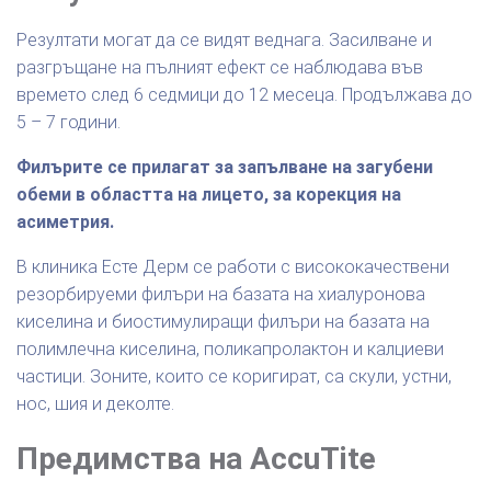
Резултати могат да се видят веднага. Засилване и
разгръщане на пълният ефект се наблюдава във
времето след 6 седмици до 12 месеца. Продължава до
5 – 7 години.
Филърите се прилагат за запълване на загубени
обеми в областта на лицето, за корекция на
асиметрия.
В клиника Есте Дерм се работи с висококачествени
резорбируеми филъри на базата на хиалуронова
киселина и биостимулиращи филъри на базата на
полимлечна киселина, поликапролактон и калциеви
частици. Зоните, които се коригират, са скули, устни,
нос, шия и деколте.
Предимства на AccuTite