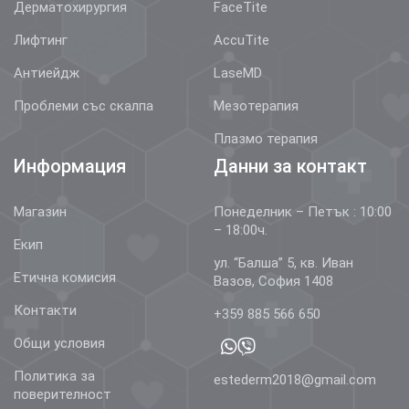
Дерматохирургия
FaceTite
Лифтинг
AccuTite
Антиейдж
LaseMD
Проблеми със скалпа
Мезотерапия
Плазмо терапия
Информация
Данни за контакт
Магазин
Понеделник – Петък : 10:00
– 18:00ч.
Екип
ул. “Балша” 5, кв. Иван
Етична комисия
Вазов, София 1408
Контакти
+359 885 566 650
Общи условия
Политика за
estederm2018@gmail.com
поверителност