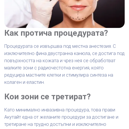
Как протича процедурата?
Процедурата се извършва под местна анестезия. С
изключително фина двустранна канюла, се достига под
повърхността на кожата и чрез нея се обработват
малките зони с радиочестотна енергия, която
редуцира мастните клетки и стимулира синтеза на
колаген и еластин.
Кои зони се третират?
Като минимално инвазивна процедура, това прави
Акутайт една от желаните процедури за достигане и
третиране на трудно достъпни и изключително