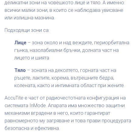
деликатни зони на човешкото лице и тяло. А именно:
всички малки зони, в които се наблюдава увисване
или излишна мазнина.
Подходящи зони са:
Лице
– зона около и над веждите, периорбитална
гънка, назолабиални бръчки, долната част на
лицето и шията
Тяло
– зоната на деколтето, горната част на
ръцете, лактите, корема, вътрешните бедра,
колената, както и интимната област при жените.
AccuTite е част от радиочестотната конфигурация на
системата InMode. Апарата има множество защитни
механизми вградени в него, които гарантират
равномерното му загряване и това прави процедурата
безопасна и ефективна.