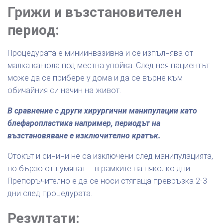
Грижи и възстановителен
период:
Процедурата е миниинвазивна и се изпълнява от
малка канюла под местна упойка. След нея пациентът
може да се прибере у дома и да се върне към
обичайния си начин на живот.
В сравнение с други хирургични манипулации като
блефаропластика например, периодът на
възстановяване е изключително кратък.
Отокът и синини не са изключени след манипулацията,
но бързо отшумяват – в рамките на няколко дни.
Препоръчително е да се носи стягаща превръзка 2-3
дни след процедурата.
Резултати: