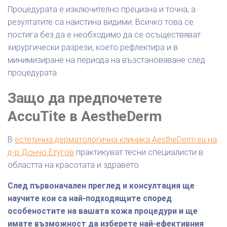
Процедурата е изключително прецизна и точна, а
резултатите са наистина видими. Всичко това се
постига без да е необходимо да се осъществяват
хирургически разрези, което рефлектира и в
минимизиране на периода на възстановяване след
процедурата.
Защо да предпочетете
AccuTite в AestheDerm
В
естетична дерматологична клиника
AestheDerm.eu
на
д-р Дончо Етугов
практикуват тесни специалисти в
областта на красотата и здравето.
След първоначален преглед и консултация ще
научите кои са най-подходящите според
особеностите на вашата кожа процедури и ще
имате възможност да изберете най-ефективния