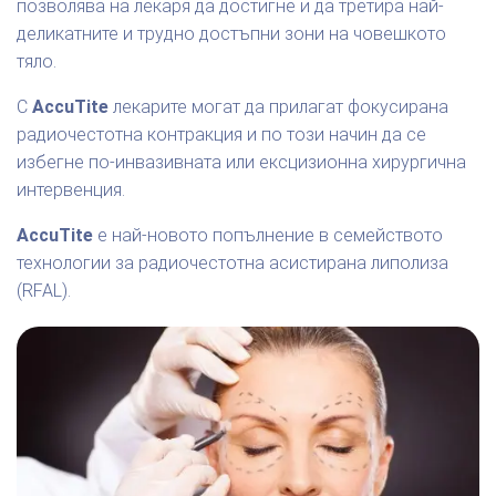
позволява на лекаря да достигне и да третира най-
деликатните и трудно достъпни зони на човешкото
тяло.
С
AccuTite
лекарите могат да прилагат фокусирана
радиочестотна контракция и по този начин да се
избегне по-инвазивната или ексцизионна хирургична
интервенция.
AccuTite
е най-новото попълнение в семейството
технологии за радиочестотна асистирана липолиза
(RFAL).