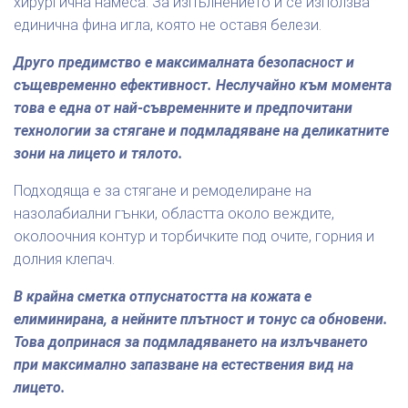
хирургична намеса. За изпълнението ѝ се използва
единична фина игла, която не оставя белези.
Друго предимство е максималната безопасност и
същевременно ефективност. Неслучайно към момента
това е една от най-съвременните и предпочитани
технологии за стягане и подмладяване на деликатните
зони на лицето и тялото.
Подходяща е за стягане и ремоделиране на
назолабиални гънки, областта около веждите,
околоочния контур и торбичките под очите, горния и
долния клепач.
В крайна сметка отпуснатостта на кожата е
елиминирана, а нейните плътност и тонус са обновени.
Това допринася за подмладяването на излъчването
при максимално запазване на естествения вид на
лицето.