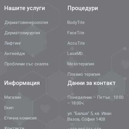
Нашите услуги
Процедури
Дерматовенерология
BodyTite
Дерматохирургия
FaceTite
Лифтинг
AccuTite
Антиейдж
LaseMD
Проблеми със скалпа
Мезотерапия
Плазмо терапия
Информация
Данни за контакт
Магазин
Понеделник – Петък : 10:00
– 18:00ч.
Екип
ул. “Балша” 5, кв. Иван
Етична комисия
Вазов, София 1408
Контакти