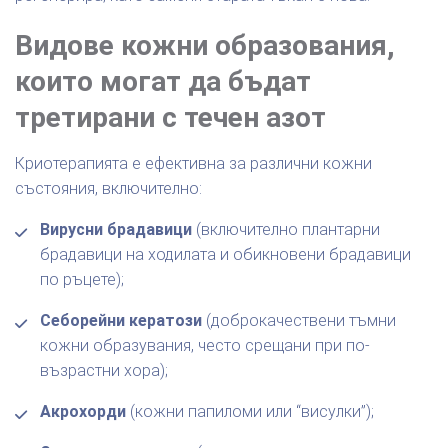
Видове кожни образования,
които могат да бъдат
третирани с течен азот
Криотерапията е ефективна за различни кожни
състояния, включително:
Вирусни брадавици
(включително плантарни
брадавици на ходилата и обикновени брадавици
по ръцете);
Себорейни кератози
(доброкачествени тъмни
кожни образувания, често срещани при по-
възрастни хора);
Акрохорди
(кожни папиломи или “висулки”);