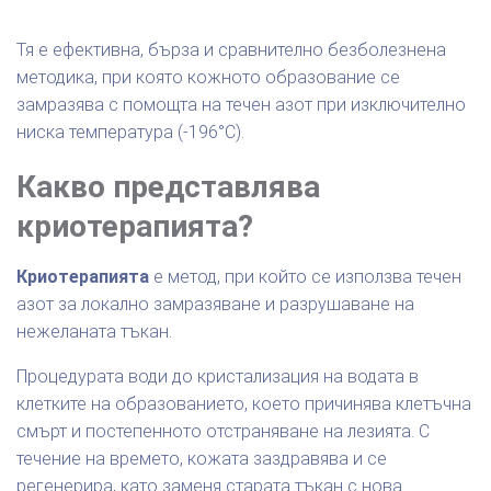
Тя е ефективна, бърза и сравнително безболезнена
методика, при която кожното образование се
замразява с помощта на течен азот при изключително
ниска температура (-196°C).
Какво представлява
криотерапията?
Криотерапията
е метод, при който се използва течен
азот за локално замразяване и разрушаване на
нежеланата тъкан.
Процедурата води до кристализация на водата в
клетките на образованието, което причинява клетъчна
смърт и постепенното отстраняване на лезията. С
течение на времето, кожата заздравява и се
регенерира, като заменя старата тъкан с нова.