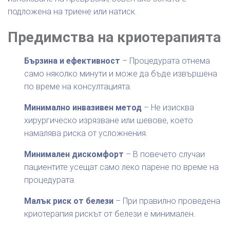
подложена на триене или натиск.
Предимства на криотерапията
Бързина и ефективност
– Процедурата отнема
само няколко минути и може да бъде извършена
по време на консултацията.
Минимално инвазивен метод
– Не изисква
хирургическо изрязване или шевове, което
намалява риска от усложнения.
Минимален дискомфорт
– В повечето случаи
пациентите усещат само леко парене по време на
процедурата.
Малък риск от белези
– При правилно проведена
криотерапия рискът от белези е минимален.