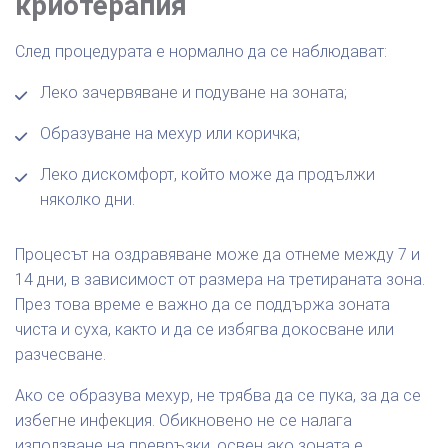
криотерапия
След процедурата е нормално да се наблюдават:
Леко зачервяване и подуване на зоната;
Образуване на мехур или коричка;
Леко дискомфорт, който може да продължи
няколко дни.
Процесът на оздравяване може да отнеме между 7 и
14 дни, в зависимост от размера на третираната зона.
През това време е важно да се поддържа зоната
чиста и суха, както и да се избягва докосване или
разчесване.
Ако се образува мехур, не трябва да се пука, за да се
избегне инфекция. Обикновено не се налага
използване на превръзки, освен ако зоната е