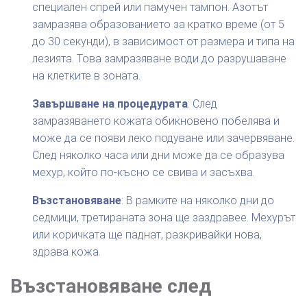
специален спрей или памучен тампон. Азотът
замразява образованието за кратко време (от 5
до 30 секунди), в зависимост от размера и типа на
лезията. Това замразяване води до разрушаване
на клетките в зоната.
Завършване на процедурата
: След
замразяването кожата обикновено побелява и
може да се появи леко подуване или зачервяване.
След няколко часа или дни може да се образува
мехур, който по-късно се свива и засъхва.
Възстановяване
: В рамките на няколко дни до
седмици, третираната зона ще заздравее. Мехурът
или коричката ще паднат, разкривайки нова,
здрава кожа.
Възстановяване след