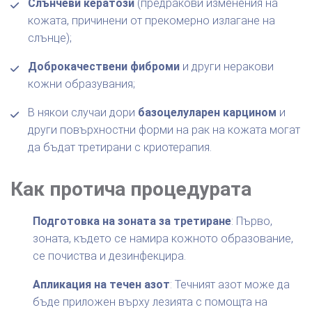
Слънчеви кератози
(предракови изменения на
кожата, причинени от прекомерно излагане на
слънце);
Доброкачествени фиброми
и други неракови
кожни образувания;
В някои случаи дори
базоцелуларен карцином
и
други повърхностни форми на рак на кожата могат
да бъдат третирани с криотерапия.
Как протича процедурата
Подготовка на зоната за третиране
: Първо,
зоната, където се намира кожното образование,
се почиства и дезинфекцира.
Апликация на течен азот
: Течният азот може да
бъде приложен върху лезията с помощта на