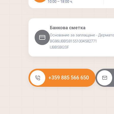
10:00 – 18:00 ч.
Банкова сметка
Основание за заплащане - Дермат
BG86UBBS81551004582771
UBBSBGSF
+359 885 566 650