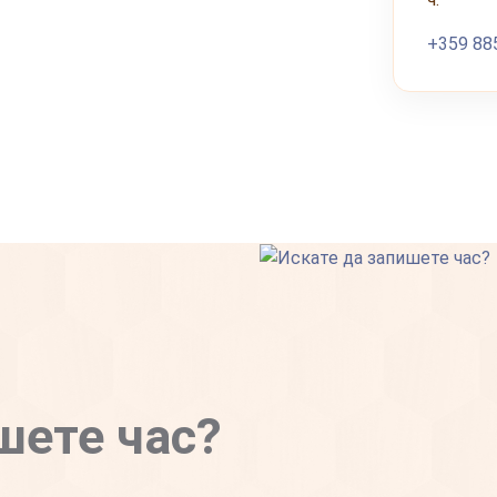
+359 88
шете час?