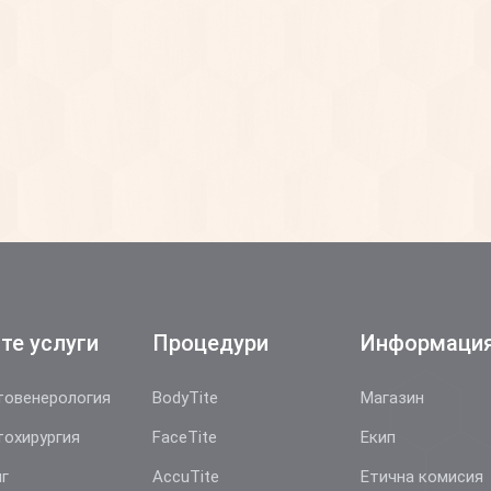
те услуги
Процедури
Информаци
овенерология
BodyTite
Магазин
охирургия
FaceTite
Екип
г
AccuTite
Етична комисия