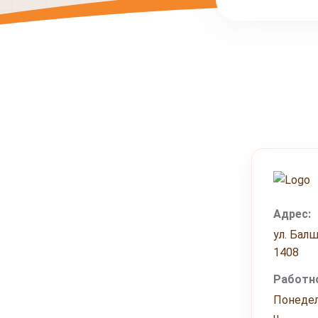
Адрес:
ул. Балш
1408
Работно
Понедел
ч.