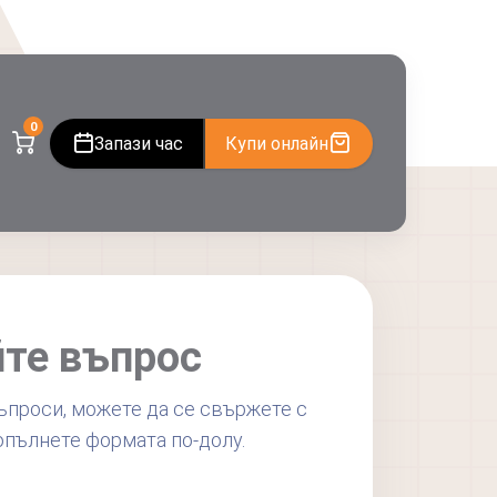
0
Запази час
Купи онлайн
те въпрос
ъпроси, можете да се свържете с
попълнете формата по-долу.