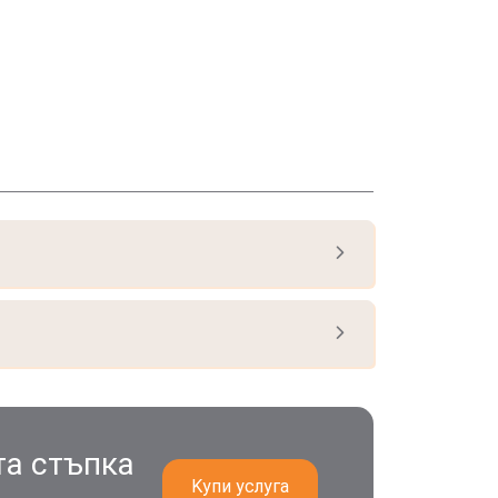
та стъпка
Kупи услуга