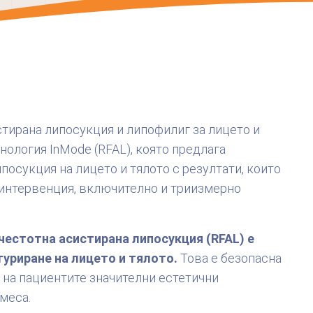
истирана липосукция и липофилиг за лицето и
нология InMode (RFAL), която предлага
осукция на лицето и тялото с резултати, които
 интервенция, включително и триизмерно
честотна асистирана липосукция (RFAL) е
уриране на лицето и тялото.
Това е безопасна
 на пациентите значителни естетични
меса.