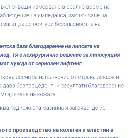
, включващи измерване в реално време на
 наблюдение на импеданса, изключване на
омагат да се осигури безопасността на
тска база благодарение на липсата на
риод. Тя е нехирургично решение за липосукция
ямат нужда от сериозен лифтинг.
лкова лесна за изпълнение от страна лекаря и
te дава безпрецедентни резултати благодарение
дмладяване на кожата.
ква подкожната мазнина и загрява до 70
ното производство на колаген и еластин в