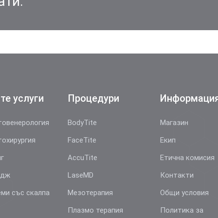
ати.
те услуги
Процедури
Информаци
овенерология
BodyTite
Магазин
охирургия
FaceTite
Екип
г
AccuTite
Етична комисия
йдж
LaseMD
Контакти
ми със скалпа
Мезотерапия
Общи условия
Плазмо терапия
Политика за