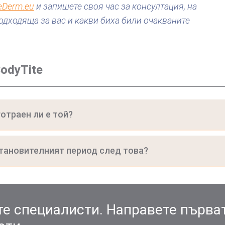
eDerm.eu
и запишете своя час за консултация, на
одходяща за вас и какви биха били очакваните
odyTite
отраен ли е той?
становителният период след това?
те специалисти. Направете първа