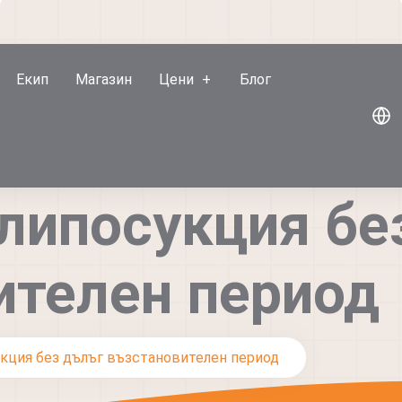
Екип
Магазин
Цени
Блог
 липосукция бе
ителен период
укция без дълъг възстановителен период