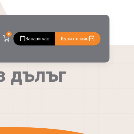
0
Запази час
Купи онлайн
з дълъг