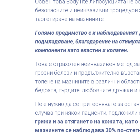
Освен това BodyTite липосукцията не ос
безопасните и неинвазивни процедури з
таргетиране на мазнините.
Голямо предимство е и наблюдаваният
подмладяване, благодарение на стимул
компоненти като еластин и колаген.
Това е страхотен неинвазивен метод за
грозни белези и продължително възста
топене на мазнините в различни области
бедрата, гърдите, любовните дръжки и 
Не е нужно да се притеснявате за остан
случва при някои пациенти, подложили 
грижи и за стягането на кожата, като
мазнините се наблюдава 30% по-стегн