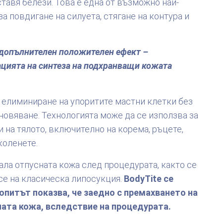
тавя белези. Това е една от възможно най-
а повдигане на силуета, стягане на контура и
 допълнителен положителен ефект –
ацията на синтеза на подхранващи кожата
 елиминиране на упоритите мастни клетки без
новяване. Технологията може да се използва за
 на тялото, включително на корема, ръцете,
коленете.
ала отпусната кожа след процедурата, както се
се на класическа липосукция.
BodyTite се
 опитът показва, че заедно с премахването на
ата кожа, вследствие на процедурата.