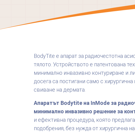
BodyTite e апарат за радиочестотна ас
тялото. Устройството е патентована тех
минимално инвазивно контуриране и лип
досега са постигани само с хирургична
свиване на дермата.
Апаратът Bodytite на InMode за радио
минимално инвазивно решение за конт
и ефективна процедура, която предлага
подобрения, без нужда от хирургична на