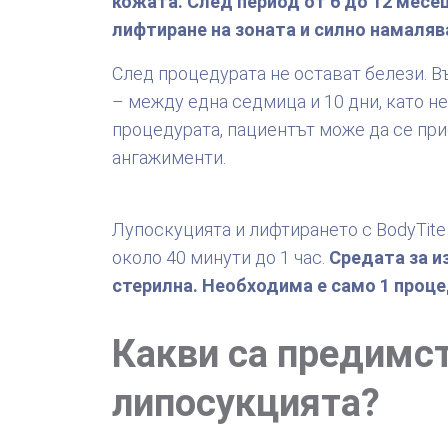
кожата. След период от 6 до 12 месе
лифтиране на зоната и силно намаляв
След процедурата не остават белези. 
– между една седмица и 10 дни, като не
процедурата, пациентът може да се пр
ангажименти.
Лупоскуцията и лифтирането с BodyTite
около 40 минути до 1 час.
Средата за и
стерилна. Необходима е само 1 проце
Какви са предимст
липосукцията?