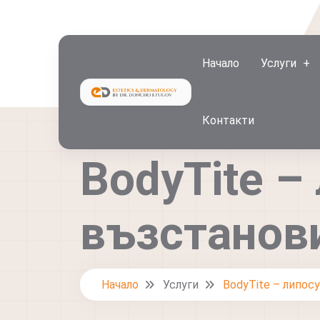
Начало
Услуги
Контакти
BodyTite –
възстанов
Начало
Услуги
BodyTite – липос