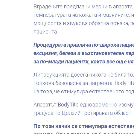
Вградените предпазни мерки в апарата
температурата на кожата и мазнините,
мощността и звукова обратна връзка, п
пациента.
Процедурата привлича по-широка пациен
ексцизия, белези и възстановителен пе
за по-млади пациенти, които все още н
Липосукцията досега никога не била то
толкова безопасна за пациента. BodyTi
на това, че стимулира естественото по
Апаратът BodyTite едновременно изсму
градуса по Целзий третираната област.
По този начин се стимулира естестве