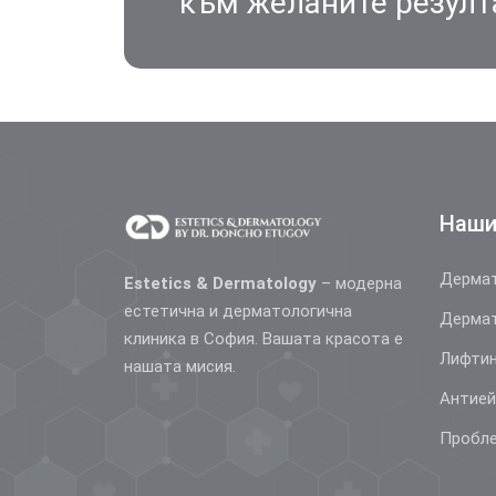
към желаните резулт
Наши
Дермат
Estetics & Dermatology
– модерна
естетична и дерматологична
Дермат
клиника в София. Вашата красота е
Лифтин
нашата мисия.
Антие
Пробле