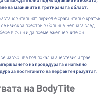
ца се вижда пълно подмладяване на кожата,
ане на мазнините в третираната област.
Възстановителният период е сравнително кратък
 се изисква престой в болница. Веднага след
ибере вкъщи и да поеме ежедневните си
 се извършва под локална анестезия и трае
звършването на процедурата е напълно
дура за постигането на перфектен резултат.
вата на BodyTite