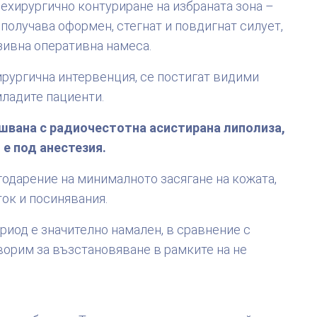
ехирургично контуриране на избраната зона –
 получава оформен, стегнат и повдигнат силует,
зивна оперативна намеса.
ирургична интервенция, се постигат видими
младите пациенти.
швана с радиочестотна асистирана липолиза,
 е под анестезия.
годарение на минималното засягане на кожата,
ок и посинявания.
иод е значително намален, в сравнение с
ворим за възстановяване в рамките на не