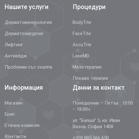
Нашите услуги
Процедури
Дерматовенерология
BodyTite
Дерматохирургия
FaceTite
Лифтинг
AccuTite
Антиейдж
LaseMD
Проблеми със скалпа
Мезотерапия
Плазмо терапия
Информация
Данни за контакт
Магазин
Понеделник – Петък : 10:00
– 18:00ч.
Екип
ул. “Балша” 5, кв. Иван
Етична комисия
Вазов, София 1408
Контакти
+359 885 566 650