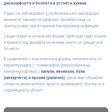
дискомфорта и болката в устната кухина.
Рядко се наблюдават усложнения като миокардит,
менингит, менингоенцефалит. Антибиотици се
препоръчват при вторична бактериална инфекция.
Съществуват и нетипични форми, засягащи само ръцете
и краката под формата на екзема, които се срещат все
по-често.
В сравнение с класическата форма, нетипичната се
характеризира с полиморфна (разнообразна)
клинична картина с
папули, везикули, були
(мехурчета) и ерозии (ранички)
, засягащи обширни
области, включително лицето, крайниците, трункуса и
седалищната област.