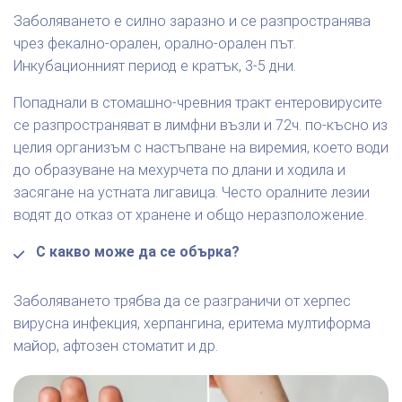
Заболяването е силно заразно и се разпространява
чрез фекално-орален, орално-орален път.
Инкубационният период е кратък, 3-5 дни.
Попаднали в стомашно-чревния тракт ентеровирусите
се разпространяват в лимфни възли и 72ч. по-късно из
целия организъм с настъпване на виремия, което води
до образуване на мехурчета по длани и ходила и
засягане на устната лигавица. Често оралните лезии
водят до отказ от хранене и общо неразположение.
С какво може да се обърка?
Заболяването трябва да се разграничи от херпес
вирусна инфекция, херпангина, еритема мултиформа
майор, афтозен стоматит и др.