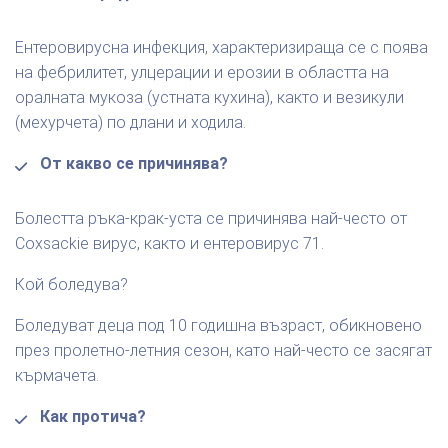
Ентеровирусна инфекция, характеризираща се с поява
на фебрилитет, улцерации и ерозии в областта на
оралната мукоза (устната кухина), както и везикули
(мехурчета) по длани и ходила.
От какво се причинява?
Болестта ръка-крак-уста се причинява най-често от
Coxsackie вирус, както и ентеровирус 71.
Кой боледува?
Боледуват деца под 10 годишна възраст, обикновено
през пролетно-летния сезон, като най-често се засягат
кърмачета.
Как протича?