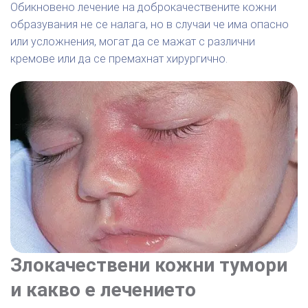
Обикновено лечение на доброкачествените кожни
образувания не се налага, но в случаи че има опасно
или усложнения, могат да се мажат с различни
кремове или да се премахнат хирургично.
Злокачествени кожни тумори
и какво е лечението