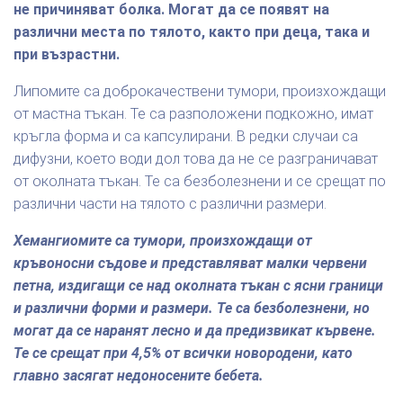
не причиняват болка. Могат да се появят на
различни места по тялото, както при деца, така и
при възрастни.
Липомите са доброкачествени тумори, произхождащи
от мастна тъкан. Те са разположени подкожно, имат
кръгла форма и са капсулирани. В редки случаи са
дифузни, което води дол това да не се разграничават
от околната тъкан. Те са безболезнени и се срещат по
различни части на тялото с различни размери.
Хемангиомите са тумори, произхождащи от
кръвоносни съдове и представляват малки червени
петна, издигащи се над околната тъкан с ясни граници
и различни форми и размери. Те са безболезнени, но
могат да се наранят лесно и да предизвикат кървене.
Те се срещат при 4,5% от всички новородени, като
главно засягат недоносените бебета.