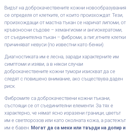
Видът на доброкачествените кожни новообразувания
се определя от клетките, от които произхождат. Тези,
произхождащи от мастна тъкан се наричат липоми, от
кръвоносни съдове – хемангиоми и ангиокератоми,
от съединителна тъкан – фиброми, а пиг,етните клетки
причиняват невуси (по известни като бенки).
Диагностиката им е лесна, заради характерните им
симптоми и изяви, а в някои случаи
доброкачествените кожни тумори изискват да се
следят с повишено внимание, ако съществува даден
риск.
Фибромите са доброкачествени кожни тъкани,
състоящи се от съединителни елементи. За тях е
характерно, че нямат ясно изразени граници, цветът
им е светлорозов или като околната кожа, а растежът
им е бавен.
Могат да са меки или твърди на допир и