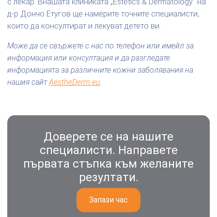
с лекар. Внашата клиниката „Estetics & Dermatology“ на
д-р Дончо Етугов ще намерите точните специалисти,
които да консултират и лекуват детето ви.
Може да се свържете с нас по телефон или имейл за
информация или консултация и да разгледате
информацията за различните кожни заболявания на
нашия сайт
AestheDerm.eu
.
Доверете се на нашите
специалисти. Направете
първата стъпка към желаните
резултати.
Запази час