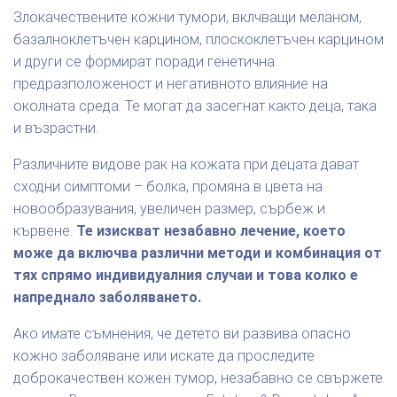
Злокачествените кожни тумори, вклчващи меланом,
базалноклетъчен карцином, плоскоклетъчен карцином
и други се формират поради генетична
предразположеност и негативното влияние на
околната среда. Те могат да засегнат както деца, така
и възрастни.
Различните видове рак на кожата при децата дават
сходни симптоми – болка, промяна в цвета на
новообразувания, увеличен размер, сърбеж и
кървене.
Те изискват незабавно лечение, което
може да включва различни методи и комбинация от
тях спрямо индивидуалния случаи и това колко е
напреднало заболяването.
Ако имате съмнения, че детето ви развива опасно
кожно заболяване или искате да проследите
доброкачествен кожен тумор, незабавно се свържете