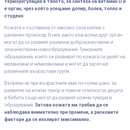
терморегулация в тялото, за синтеза на витамин D и
е орган, чрез който усещаме допир, болка, топло и
студено
.
Кожата е съставена от няколко слоя клетки с
различен произход. В нея, както във всеки друг орган
могат да се развият различни доброкачествени и
злокачествени новообразувания. Туморните
образувания, които се развиват по кожата се делят на
меланомни и немеланомни и могат да засегнат
различните възрастови групи.
Въпреки че при възрастните има по-голям шанс за
развитие на кожни тумор и повече опасности, децата
и бебета също могат да развият кожни тумори и
образувания.
Затова кожата им трябва да се
наблюдава внимателно при промени, а рисковите
фактори да се изолират максимално.