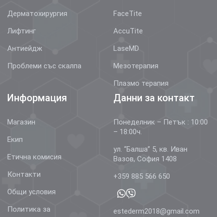
Дерматохирургия
FaceTite
Лифтинг
AccuTite
Антиейдж
LaseMD
Проблеми със скалпа
Мезотерапия
Плазмо терапия
Информация
Данни за контакт
Магазин
Понеделник – Петък : 10:00
– 18:00ч.
Екип
ул. “Балша” 5, кв. Иван
Етична комисия
Вазов, София 1408
Контакти
+359 885 566 650
Общи условия
Политика за
estederm2018@gmail.com