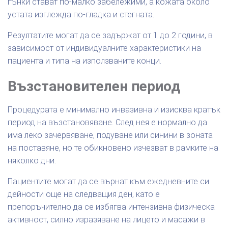
гънки стават по-малко забележими, а кожата около
устата изглежда по-гладка и стегната.
Резултатите могат да се задържат от 1 до 2 години, в
зависимост от индивидуалните характеристики на
пациента и типа на използваните конци.
Възстановителен период
Процедурата е минимално инвазивна и изисква кратък
период на възстановяване. След нея е нормално да
има леко зачервяване, подуване или синини в зоната
на поставяне, но те обикновено изчезват в рамките на
няколко дни.
Пациентите могат да се върнат към ежедневните си
дейности още на следващия ден, като е
препоръчително да се избягва интензивна физическа
активност, силно изразяване на лицето и масажи в