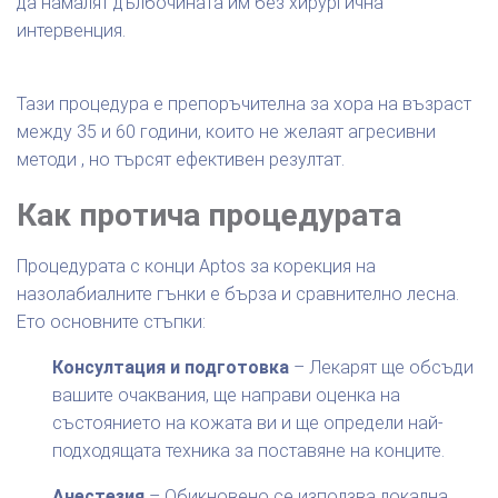
да намалят дълбочината им без хирургична
интервенция.
Тази процедура е препоръчителна за хора на възраст
между 35 и 60 години, които не желаят агресивни
методи , но търсят ефективен резултат.
Как протича процедурата
Процедурата с конци Aptos за корекция на
назолабиалните гънки е бърза и сравнително лесна.
Ето основните стъпки:
Консултация и подготовка
– Лекарят ще обсъди
вашите очаквания, ще направи оценка на
състоянието на кожата ви и ще определи най-
подходящата техника за поставяне на конците.
Анестезия
– Обикновено се използва локална