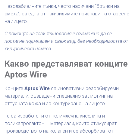
Назолабиалните гънки, често наричани “бръчки на
смеха”, са една от най-видимите признаци на стареене
на лицето.
С помощта на тази технология е възможно да се
постигне подмладен и свеж вид, без необходимостта от
хирургическа намеса.
Какво представляват конците
Aptos Wire
Конците
Aptos Wire
са иновативни резорбируеми
материали, създадени специално за лифтинг на
отпусната кожа и за контуриране на лицето.
Те са изработени от полимлечна киселина и
поликапролактон — материали, които стимулират
производството на колаген и се абсорбират от