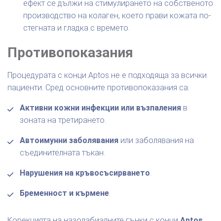
ефект се дължи на стимулирането на собственото
производство на колаген, което прави кожата по-
стегната и гладка с времето.
Противопоказания
Процедурата с конци Aptos не е подходяща за всички
пациенти. Сред основните противопоказания са:
Активни кожни инфекции или възпаления
в
зоната на третирането.
Автоимунни заболявания
или заболявания на
съединителната тъкан.
Нарушения на кръвосъсирването
.
Бременност и кърмене
.
Корекцията на назолабиалните гънки с конци
Aptos