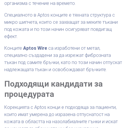
организма с течение на времето.
Специалното в Aptos конците е тяхната структура с
микро шипчета, които се захващат за меките тъкани
под кожата и по този начин осигуряват повдигащ
ефект.
Конците
Aptos Wire
са изработени от метал,
специално създадени за да изрежат фиброзната
тъкан под самите бръчки, като по този начин отпускат
надлежащата тъкан и освобождават бръчките.
Подходящи кандидати за
процедурата
Корекцията с Aptos конци е подходяща за пациенти,
които имат умерена до изразена отпуснатост на
кожата в областта на назолабиалните гънки и искат