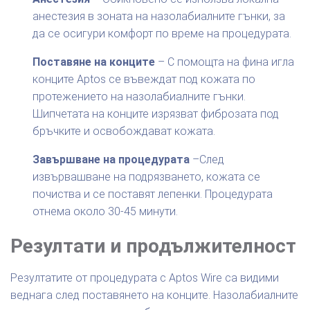
анестезия в зоната на назолабиалните гънки, за
да се осигури комфорт по време на процедурата.
Поставяне на конците
– С помощта на фина игла
конците Aptos се въвеждат под кожата по
протежението на назолабиалните гънки.
Шипчетата на конците изрязват фиброзата под
бръчките и освобождават кожата.
Завършване на процедурата
–След
извървашване на подрязването, кожата се
почиства и се поставят лепенки. Процедурата
отнема около 30-45 минути.
Резултати и продължителност
Резултатите от процедурата с Aptos Wire са видими
веднага след поставянето на конците. Назолабиалните