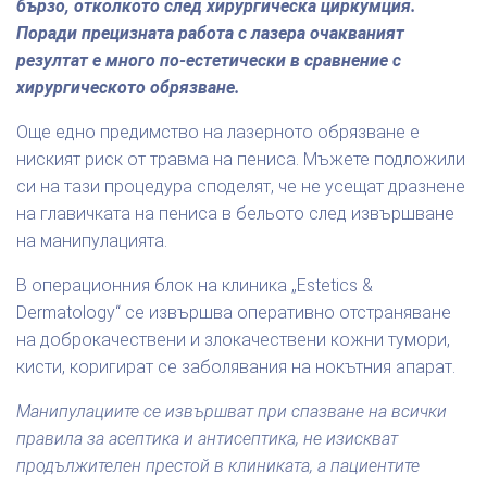
бързо, отколкото след хирургическа циркумция.
Поради прецизната работа с лазера очакваният
резултат е много по-естетически в сравнение с
хирургическото обрязване.
Още едно предимство на лазерното обрязване е
ниският риск от травма на пениса. Мъжете подложили
си на тази процедура споделят, че не усещат дразнене
на главичката на пениса в бельото след извършване
на манипулацията.
В операционния блок на клиника „Estetics &
Dermatology“ се извършва оперативно отстраняване
на доброкачествени и злокачествени кожни тумори,
кисти, коригират се заболявания на нокътния апарат.
Манипулациите се извършват при спазване на всички
правила за асептика и антисептика, не изискват
продължителен престой в клиниката, а пациентите