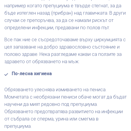
например когато препуциума е твърде стегнат, за да
бъде изтеглен назад (прибран) над главичката. В други
случаи се препоръчва, за да се намали рискът от
определени инфекции, предавани по полов път.
Все пак ние се съсредоточаваме върху циркумцията с
цел запазване на добро здравословно състояние и
полово здраве. Нека разгледаме какви са ползите за
здравето от обрязването на мъж:
По-лесна хигиена
Обрязването улеснява измиването на пениса.
Момчетата с необрязани пениси обаче могат да бъдат
научени да мият редовно под препуциума.
Обрязването предотвратява развитието на инфекции
от събрала се сперма, урина или смегма в
препуциума.