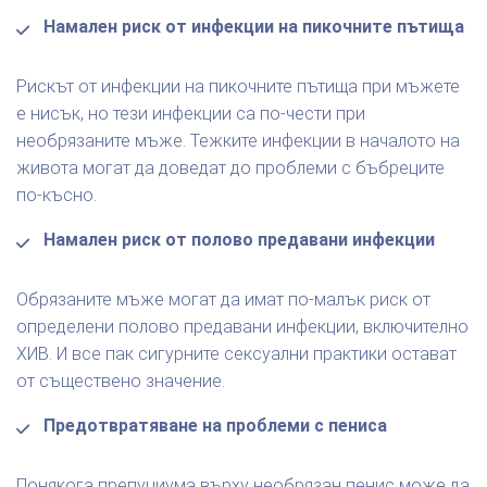
Намален риск от инфекции на пикочните пътища
Рискът от инфекции на пикочните пътища при мъжете
е нисък, но тези инфекции са по-чести при
необрязаните мъже. Тежките инфекции в началото на
живота могат да доведат до проблеми с бъбреците
по-късно.
Намален риск от полово предавани инфекции
Обрязаните мъже могат да имат по-малък риск от
определени полово предавани инфекции, включително
ХИВ. И все пак сигурните сексуални практики остават
от съществено значение.
Предотвратяване на проблеми с пениса
Понякога препуциума върху необрязан пенис може да