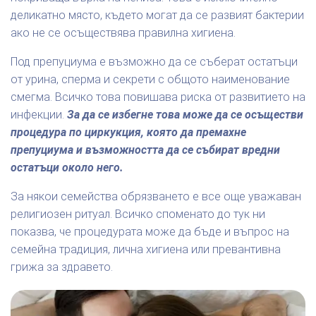
деликатно място, където могат да се развият бактерии
ако не се осъществява правилна хигиена.
Под препуциума е възможно да се съберат остатъци
от урина, сперма и секрети с общото наименование
смегма. Всичко това повишава риска от развитието на
инфекции.
За да се избегне това може да се осъществи
процедура по циркукция, която да премахне
препуциума и възможността да се събират вредни
остатъци около него.
За някои семейства обрязването е все още уважаван
религиозен ритуал. Всичко споменато до тук ни
показва, че процедурата може да бъде и въпрос на
семейна традиция, лична хигиена или превантивна
грижа за здравето.