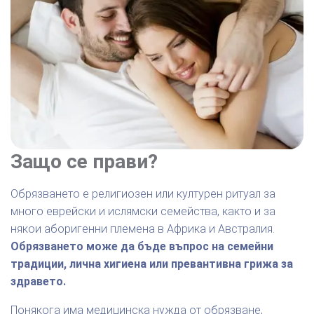
Защо се прави?
Обрязването е религиозен или културен ритуал за
много еврейски и ислямски семейства, както и за
някои аборигенни племена в Африка и Австралия.
Обрязването може да бъде въпрос на семейни
традиции, лична хигиена или превантивна грижа за
здравето.
Понякога има медицинска нужда от обрязване,