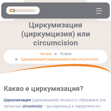
Циркумизация
(циркумцизия) или
circumcision
Начало
Услуги
Циркумизация (циркумцизия) или circumcision
Какво е циркумизация?
Циркумизация
(циркумцизия), мъжкото обрязване (на
латински:
circumcisio
– да изрежеш) е хирургическо