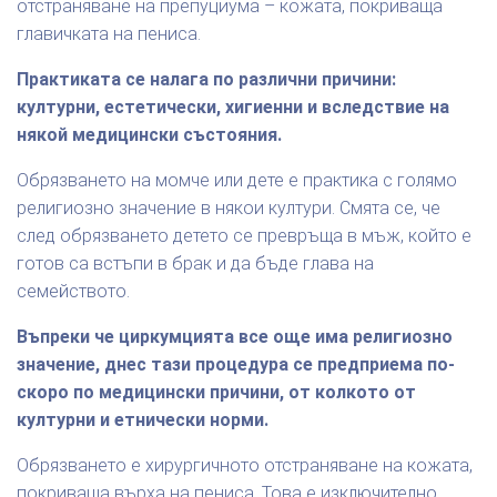
отстраняване на препуциума – кожата, покриваща
главичката на пениса.
Практиката се налага по различни причини:
културни, естетически, хигиенни и вследствие на
някой медицински състояния.
Обрязването на момче или дете е практика с голямо
религиозно значение в някои култури. Смята се, че
след обрязването детето се превръща в мъж, който е
готов са встъпи в брак и да бъде глава на
семейството.
Въпреки че циркумцията все още има религиозно
значение, днес тази процедура се предприема по-
скоро по медицински причини, от колкото от
културни и етнически норми.
Обрязването е хирургичното отстраняване на кожата,
покриваща върха на пениса. Това е изключително