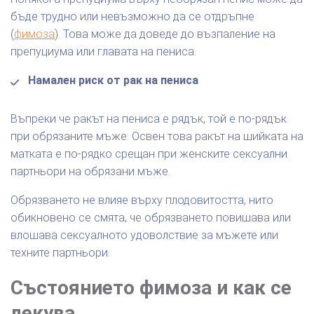
бъде трудно или невъзможно да се отдръпне
(
фимоза
). Това може да доведе до възпаление на
препуциума или главата на пениса.
Намален риск от рак на пениса
Въпреки че ракът на пениса е рядък, той е по-рядък
при обрязаните мъже. Освен това ракът на шийката на
матката е по-рядко срещан при женските сексуални
партньори на обрязани мъже.
Обрязването не влияе върху плодовитостта, нито
обикновено се смята, че обрязването повишава или
влошава сексуалното удоволствие за мъжете или
техните партньори.
Състоянието фимоза и как се
лекува