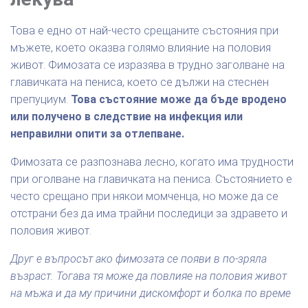
Това е едно от най-често срещаните състояния при
мъжете, което оказва голямо влияние на половия
живот. Фимозата се изразява в трудно заголване на
главичката на пениса, което се дължи на стеснен
препуциум.
Това състояние може да бъде вродено
или получено в следствие на инфекция или
неправилни опити за отлепване.
Фимозата се разпознава лесно, когато има трудности
при оголване на главичката на пениса. Състоянието е
често срещано при някои момченца, но може да се
отстрани без да има трайни последици за здравето и
половия живот.
Друг е въпросът ако фимозата се появи в по-зряла
възраст. Тогава тя може да повлияе на половия живот
на мъжа и да му причини дискомфорт и болка по време