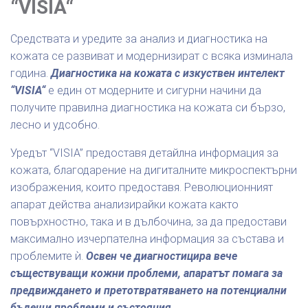
“VISIA“
Средствата и уредите за анализ и диагностика на
кожата се развиват и модернизират с всяка изминала
година.
Диагностика на кожата с изкуствен интелект
“VISIA“
е един от модерните и сигурни начини да
получите правилна диагностика на кожата си бързо,
лесно и удсобно.
Уредът “VISIA” предоставя детайлна информация за
кожата, благодарение на дигиталните микроспектърни
изображения, които предоставя. Революционният
апарат действа анализирайки кожата както
повърхностно, така и в дълбочина, за да предостави
максимално изчерпателна информация за състава и
проблемите ѝ.
Освен че диагностицира вече
съществуващи кожни проблеми, апаратът помага за
предвиждането и претотвратяването на потенциални
бъдещи проблеми и състояния.