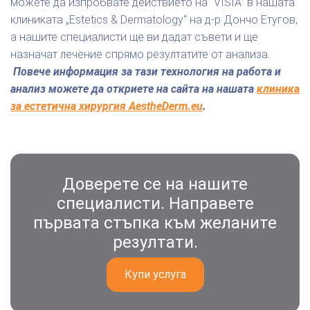
можете да изпробвате действието на “VISIA” в нашата
клиниката „Estetics & Dermatology“ на д-р Дончо Етугов,
а нашите специалисти ще ви дадат съвети и ще
назначат лечение спрямо резултатите от анализа.
Повече информация за тази технология на работа и
анализ можете да откриете на сайта на нашата
клиника
за естетична хирургия
AestheDerm.eu
.
Доверете се на нашите
специалисти. Направете
първата стъпка към желаните
резултати.
Купи услуга