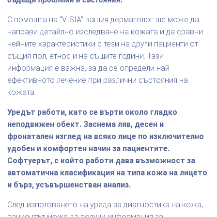
С помощта на “VISIA” вашия дерматолог ще може да
направи детайлно изследване на кожата и да сравни
нейните характеристики с тези на други пациенти от
същия пол, етнос и на същите години. Тази
информация е важна, за да се определи най-
ефективното лечение при различни състояния на
кожата.
Уредът работи, като се върти около гладко
неподвижен обект. Заснема ляв, десен и
фронатален изглед на всяко лице по изключително
удобен и комфортен начин за пациентите.
Софтуерът, с който работи дава възможност за
автоматична класификация на типа кожа на лицето
и бърз, усъвършенстван анализ.
След използването на уреда за диагностика на кожа,
пациентът може да получи информация за