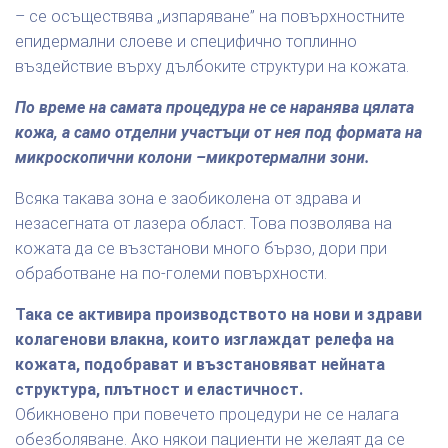
– се осъществява „изпаряване” на повърхностните
епидермални слоеве и специфично топлинно
въздействие върху дълбоките структури на кожата.
По време на самата процедура не се наранява цялата
кожа, а само отделни участъци от нея под формата на
микроскопични колони –микротермални зони.
Всяка такава зона е заобиколена от здрава и
незасегната от лазера област. Това позволява на
кожата да се възстанови много бързо, дори при
обработване на по-големи повърхности.
Така се активира производството на нови и здрави
колагенови влакна, които изглаждат релефа на
кожата, подобрават и възстановяват нейната
структура, плътност и еластичност.
Обикновено при повечето процедури не се налага
обезболяване. Ако някои пациенти не желаят да се