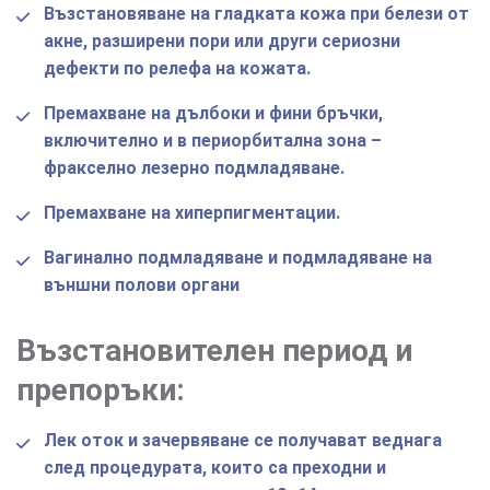
Възстановяване на гладката кожа при белези от
акне, разширени пори или други сериозни
дефекти по релефа на кожата.
Премахване на дълбоки и фини бръчки,
включително и в периорбитална зона –
фракселно лезерно подмладяване.
Премахване на хиперпигментации.
Вагинално подмладяване и подмладяване на
външни полови органи
Възстановителен период и
препоръки:
Лек оток и зачервяване се получават веднага
след процедурата, които са преходни и