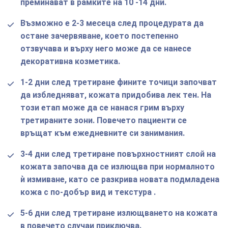
преминават в рамките на 10 -14 дни.
Възможно е 2-3 месеца след процедурата да
остане зачервяване, което постепенно
отзвучава и върху него може да се нанесе
декоративна козметика.
1-2 дни след третиране фините точици започват
да избледняват, кожата придобива лек тен. На
този етап може да се нанася грим върху
третираните зони. Повечето пациенти се
връщат към ежедневните си занимания.
3-4 дни след третиране повърхностният слой на
кожата започва да се излющва при нормалното
ѝ измиване, като се разкрива новата подмладена
кожа с по-добър вид и текстура .
5-6 дни след третиране излющването на кожата
в повечето случаи приключва.