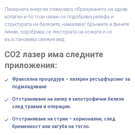
Лазерната енергия стимулира образуването на здрав
колаген и по този начин се подобрява релефа и
структурата на белезите, намаляват бръчките и фините
линии, подобрява се текстурата на кожата и се
възстановява свежия вид.
СO2 лазер има следните
приложения:
Фракселна процедура – лазерен ресърфърсинг за
подмладяване
Отстраняване на хипер и хипотрофични белези
след травми и операции.
Отстраняване на стрии – хормонални, след
бременност или загуба на тегло.