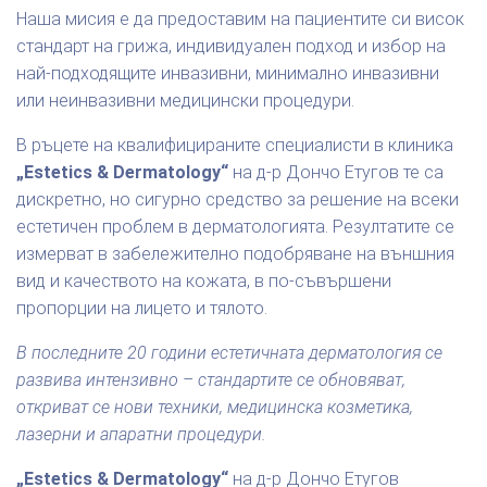
Наша мисия е да предоставим на пациентите си висок
стандарт на грижа, индивидуален подход и избор на
най-подходящите инвазивни, минимално инвазивни
или неинвазивни медицински процедури.
В ръцете на квалифицираните специалисти в клиника
„Estetics & Dermatology“
на д-р Дончо Етугов те са
дискретно, но сигурно средство за решение на всеки
естетичен проблем в дерматологията. Резултатите се
измерват в забележително подобряване на външния
вид и качеството на кожата, в по-съвършени
пропорции на лицето и тялото.
В последните 20 години естетичната дерматология се
развива интензивно – стандартите се обновяват,
откриват се нови техники, медицинска козметика,
лазерни и апаратни процедури.
„Estetics & Dermatology“
на д-р Дончо Етугов