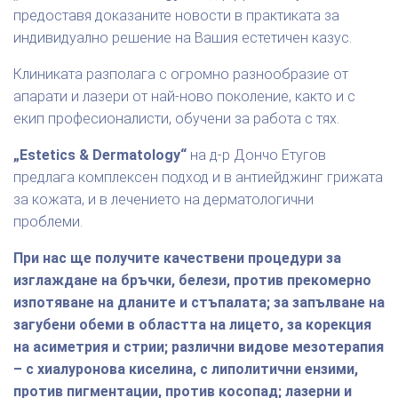
предоставя доказаните новости в практиката за
индивидуално решение на Вашия естетичен казус.
Клиниката разполага с огромно разнообразие от
апарати и лазери от най-ново поколение, както и с
екип професионалисти, обучени за работа с тях.
„Estetics & Dermatology“
на д-р Дончо Етугов
предлага комплексен подход и в антиейджинг грижата
за кожата, и в лечението на дерматологични
проблеми.
При нас ще получите качествени процедури за
изглаждане на бръчки, белези, против прекомерно
изпотяване на дланите и стъпалата; за запълване на
загубени обеми в областта на лицето, за корекция
на асиметрия и стрии; различни видове мезотерапия
– с хиалуронова киселина, с липолитични ензими,
против пигментации, против косопад; лазерни и