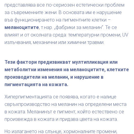
представлява все по-сериозен естетически проблем
за съвременните жени. В основата им е нарушение
във функционирането на пигментните клетки –
меланоцитите
, т.нар. „фабрики за меланин“. Те се
влияят и от околната среда: температурни промени, UV
излъчвания, механични или химични травми.
Тези фактори предизвикват мултипликация или
метаболитни изменения на меланоцитите, клетките
производители на меланин, и нарушение в
пигментацията на кожата.
Хиперпигментацията се появява, когато е налице
свръхпроизводство на меланин на определени места
в кожата. Меланинът е пигмент, който естествено се
произвежда в кожата и придава цвета на кожата.
Но излагането на слънце, хормоналните промени,