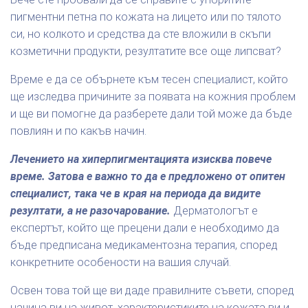
пигментни петна по кожата на лицето или по тялото
си, но колкото и средства да сте вложили в скъпи
козметични продукти, резултатите все още липсват?
Време е да се обърнете към тесен специалист, който
ще изследва причините за появата на кожния проблем
и ще ви помогне да разберете дали той може да бъде
повлиян и по какъв начин.
Лечението на хиперпигментацията изисква повече
време. Затова е важно то да е предложено от опитен
специалист, така че в края на периода да видите
резултати, а не разочарование.
Дерматологът е
експертът, който ще прецени дали е необходимо да
бъде предписана медикаментозна терапия, според
конкретните особености на вашия случай.
Освен това той ще ви даде правилните съвети, според
начина ви на живот, характеристиките на кожата ви и