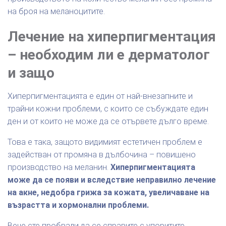
на броя на меланоцитите.
Лечение на хиперпигментация
– необходим ли е дерматолог
и защо
Хиперпигментацията е един от най-внезапните и
трайни кожни проблеми, с които се събуждате един
ден и от които не може да се отървете дълго време.
Това е така, защото видимият естетичен проблем e
задействан от промяна в дълбочина – повишено
производство на меланин.
Хиперпигментацията
може да се появи и вследствие неправилно лечение
на акне, недобра грижа за кожата, увеличаване на
възрастта и хормонални проблеми.
Вече сте пробвали да се справите с упоритите