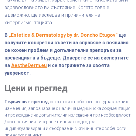
здравословното ви състояние. Когато това е
възможно, ще изследва и причинителя на
хиперпигментацията.
В
„Estetics & Dermatology by dr. Doncho Etugov“
ще
получите конкретни съвети за справяне с появилия
се кожен проблем и допълнителни препоръки за
превенцията в бъдеще. Доверете се на експертите
на
AestheDerm.eu
и се погрижете за своята
увереност.
Цени и преглед
Първичният преглед
се състои от обстоен оглед на кожните
изменения, запознаване с налична медицинска документация
и провеждане на допълнителни изледвания при необходимост.
Диагностичният и терапевтичният подход са
индивидуализирани и съобразени с клиничните особености
при всеки пациент.