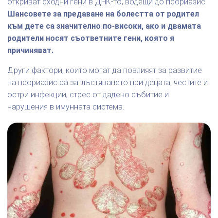
откриват сходни гени в ДНК-то, водещи до псориазис.
Шансовете за предаване на болестта от родител
към дете са значително по-високи, ако и двамата
родители носят съответните гени, която я
причиняват.
Други фактори, които могат да повлияят за развитие
на псориазис са затлъстяването при децата, честите и
остри инфекции, стрес от дадено събитие и
нарушения в имунната система.