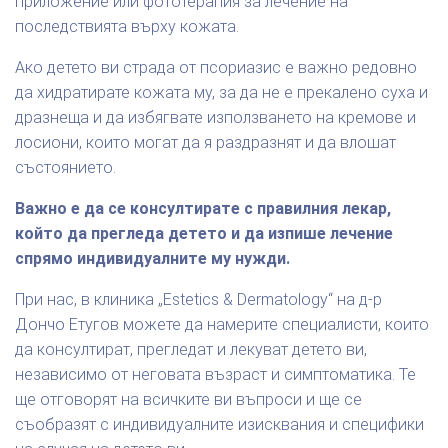
приложение или фототерапия за лечение на
последствията върху кожата.
Ако детето ви страда от псориазис е важно редовно
да хидратирате кожата му, за да не е прекалено суха и
дразнеща и да избягвате използването на кремове и
лосиони, които могат да я раздразнят и да влошат
състоянието.
Важно е да се консултирате с правилния лекар,
който да прегледа детето и да изпише лечение
спрямо индивидуалните му нужди.
При нас, в клиника „Estetics & Dermatology“ на д-р
Дончо Етугов можете да намерите специалисти, които
да консултират, прегледат и лекуват детето ви,
независимо от неговата възраст и симптоматика. Те
ще отговорят на всичките ви въпроси и ще се
съобразят с индивидуалните изисквания и специфики