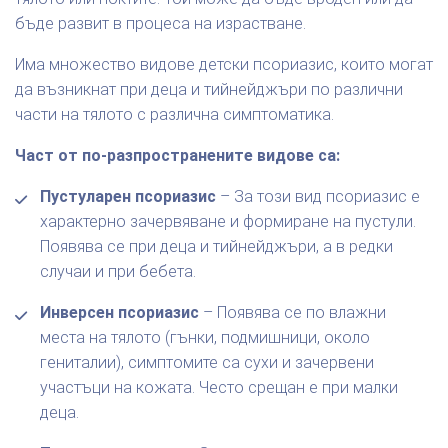
бъде развит в процеса на израстване.
Има множество видове детски псориазис, които могат
да възникнат при деца и тийнейджъри по различни
части на тялото с различна симптоматика.
Част от по-разпространените видове са:
Пустуларен псориазис
– За този вид псориазис е
характерно зачервяване и формиране на пустули.
Появява се при деца и тийнейджъри, а в редки
случаи и при бебета.
Инверсен псориазис
– Появява се по влажни
места на тялото (гънки, подмишници, около
гениталии), симптомите са сухи и зачервени
участъци на кожата. Често срещан е при малки
деца.