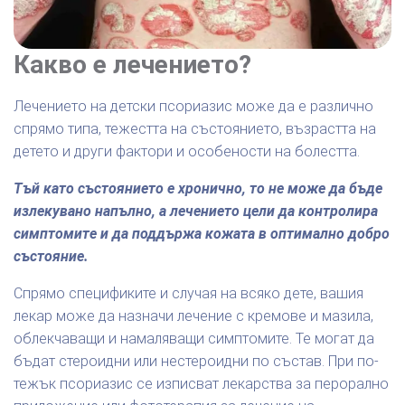
Какво е лечението?
Лечението на детски псориазис може да е различно
спрямо типа, тежестта на състоянието, възрастта на
детето и други фактори и особености на болестта.
Тъй като състоянието е хронично, то не може да бъде
излекувано напълно, а лечението цели да контролира
симптомите и да поддържа кожата в оптимално добро
състояние.
Спрямо спецификите и случая на всяко дете, вашия
лекар може да назначи лечение с кремове и мазила,
облекчаващи и намаляващи симптомите. Те могат да
бъдат стероидни или нестероидни по състав. При по-
тежък псориазис се изписват лекарства за перорално