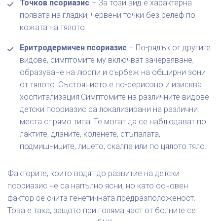
Точков псориазис
– За този вид е характерна
появата на гладки, червени точки без релеф по
кожата на тялото.
Еритродермичен псориазис
– По-рядък от другите
видове, симптомите му включват зачервяване,
образуване на люспи и сърбеж на обширни зони
от тялото. Състоянието е по-сериозно и изисква
хоспитализация.Симптомите на различните видове
детски псориазис са локализирани на различни
места спрямо типа. Те могат да се наблюдават по
лактите, дланите, коленете, стъпалата,
подмишниците, лицето, скалпа или по цялото тяло.
Факторите, които водят до развитие на детски
псориазис не са напълно ясни, но като основен
фактор се счита генетичната предразположеност.
Това е така, защото при голяма част от болните се