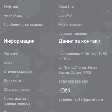
Лифтинг
AccuTite
Антиейдж
LaseMD
Проблеми със скалпа
Мезотерапия
Плазмо терапия
Информация
Данни за контакт
Магазин
Понеделник – Петък : 10:00
– 18:00ч.
Екип
ул. “Балша” 5, кв. Иван
Етична комисия
Вазов, София 1408
Контакти
+359 885 566 650
Общи условия
Политика за
estederm2018@gmail.com
поверителност