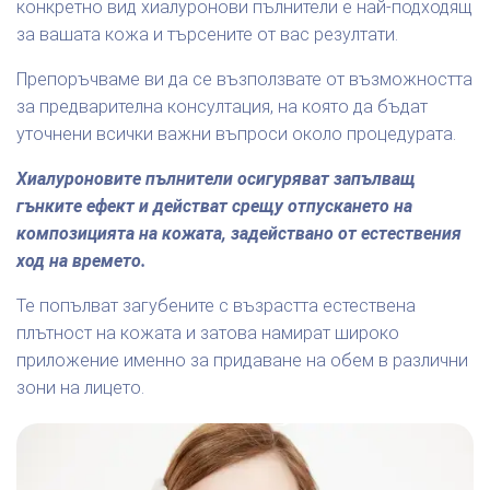
конкретно вид хиалуронови пълнители е най-подходящ
за вашата кожа и търсените от вас резултати.
Препоръчваме ви да се възползвате от възможността
за предварителна консултация, на която да бъдат
уточнени всички важни въпроси около процедурата.
Хиалуроновите пълнители осигуряват запълващ
гънките ефект и действат срещу отпускането на
композицията на кожата, задействано от естествения
ход на времето.
Те попълват загубените с възрастта естествена
плътност на кожата и затова намират широко
приложение именно за придаване на обем в различни
зони на лицето.