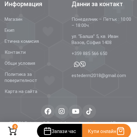
Информация
Данни за контакт
Магазин
Понеделник – Петък : 10:00
– 18:00ч.
Екип
ул. “Балша” 5, кв. Иван
Етична комисия
Вазов, София 1408
Контакти
+359 885 566 650
Общи условия
Политика за
estederm2018@gmail.com
поверителност
Карта на сайта
© 2026 Estetics & Dermatology –
AestheDerm.eu
| Всички
0
права запазени.
Запази час
Купи онлайн