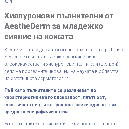
вид.
Хиалуронови пълнителни от
AestheDerm за младежко
сияние на кожата
В естетичната и дерматологична клиника на д-р Дончо
Етугов се прилагат няколко различни вида
висококачествени хиалуронови пълнители (филъри),
дело на последните иновации на науката в областта
на естетичната дерматология.
Тъй като пълнителите се различават по
характеристики като вискозност, плътност,
еластичност и дълготрайност всеки един от тях
предлага специфични ползи.
Затова нашите специалисти ще ви посъветват кой