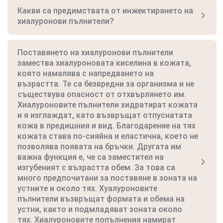
Какви са предимствата от инжектирането на
хиалуронови пълнители?
Поставянето на хиалуронови пълнители
замества хиалуроновата киселина в кожата,
която намалява с напредването на
възрастта. Те са безвредни за организма и не
съществува опасност от отхвърлянето им.
Хиалуроновите пълнители хидратират кожата
и я изглаждат, като възвръщат отпуснатата
кожа в предишния и вид. Благодарение на тях
кожата става по-сияйна и еластична, което не
позволява появата на бръчки. Другата им
важна функция е, че са заместител на
изгубеният с възрастта обем. За това са
много предпочитани за поставяне в зоната на
устните и около тях. Хуалуроновите
пълнители възвръщат формата и обема на
устни, както и подмладяват зоната около
тях. Хиалуроновите попълнения намират