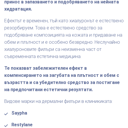
принос в запазването и подобряването на нейната
хидратация.
Ефектът е временен, тъй като хиалуронът е естествено
резорбируем. Това е естествено средство за
подобряване композицията на кожата и придаване на
обем и плътност и е особено безвредно. Неслучайно
хиалуроновите филъри са неизменна част от
съвременната естетична медицина.
Те показват забележителен ефект в
компенсирането на загубата на плътност и обем с
възрастта и са убедително средство за постигане
на предпочитани естетични резултати.
Видове марки на дермални филъри в клиникиката:
Saypha
Restylane