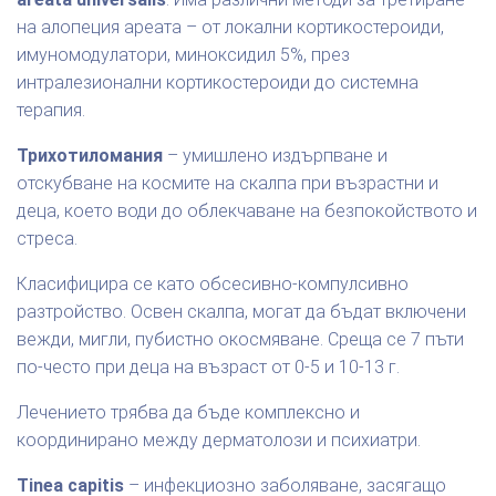
на алопеция ареата – от локални кортикостероиди,
имуномодулатори, миноксидил 5%, през
интралезионални кортикостероиди до системна
терапия.
Трихотиломания
– умишлено издърпване и
отскубване на космите на скалпа при възрастни и
деца, което води до облекчаване на безпокойството и
стреса.
Класифицира се като обсесивно-компулсивно
разтройство. Освен скалпа, могат да бъдат включени
вежди, мигли, пубистно окосмяване. Среща се 7 пъти
по-често при деца на възраст от 0-5 и 10-13 г.
Лечението трябва да бъде комплексно и
координирано между дерматолози и психиатри.
Tinea capitis
– инфекциозно заболяване, засягащо