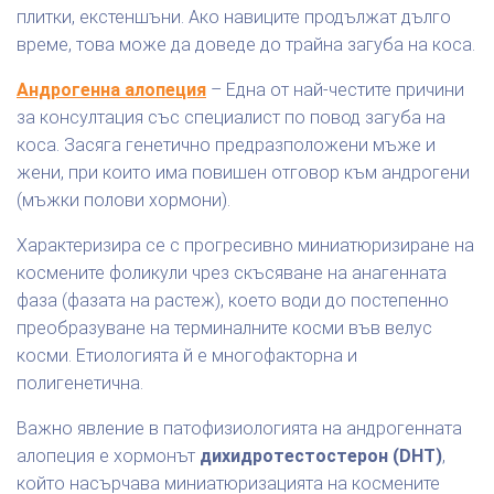
плитки, екстеншъни. Ако навиците продължат дълго
време, това може да доведе до трайна загуба на коса.
Андрогенна алопеция
– Една от най-честите причини
за консултация със специалист по повод загуба на
коса. Засяга генетично предразположени мъже и
жени, при които има повишен отговор към андрогени
(мъжки полови хормони).
Характеризира се с прогресивно миниатюризиране на
космените фоликули чрез скъсяване на анагенната
фаза (фазата на растеж), което води до постепенно
преобразуване на терминалните косми във велус
косми. Етиологията й е многофакторна и
полигенетична.
Важно явление в патофизиологията на андрогенната
алопеция е хормонът
дихидротестостерон (DHT)
,
който насърчава миниатюризацията на космените