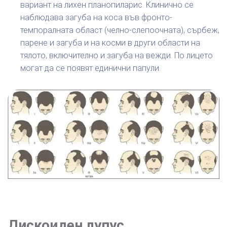
вариант на лихен планопиларис. Клинично се
наблюдава загуба на коса във фронто-
темпоралната област (челно-слепоочната), сърбеж,
парене и загуба и на косми в други области на
тялото, включително и загуба на вежди. По лицето
могат да се появят единични папули.
Дискоиден лупус