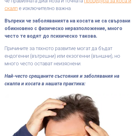
че правилната диагноза и точната
процедура за коса и
скалп
е изключително важна.
Въпреки че заболяванията на косата не са свързани
обикновено с физическо неразположение, много
често те водят до психическо такова.
Причините за тяхното развитие могат да бъдат
ендогенни (вътрешни) или екзогенни (външни), но
много често остават неизяснени.
Най-често срещаните състояния и заболявания на
скалпа и косата в нашата практика: