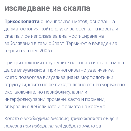
изследване на скалпа
Трихоскопията
е неинвазивен метод, основан на
дерматоскопия, който служи за оценка на косата и
скалпа и се използва за диагностициране на
заболявания в тази област. Терминът е въведен за
първи път през 2006 г.
При трихоскопия структурите на косата и скалпа могат
да се визуализират при многократно увеличение,
което позволява визуализация на морфологични
структури, които не се виждат лесно от невъоръжено
око, включително перифоликуларни и
интерфоликуларни промени, както и промени,
свързани с дебелината и формата на косъма.
Когато е необходима биопсия, трихоскопията също е
полезна при избора на най-доброто място за