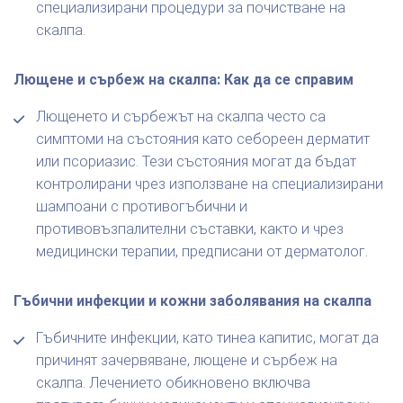
специализирани процедури за почистване на
скалпа.​
Лющене и сърбеж на скалпа: Как да се справим
Лющенето и сърбежът на скалпа често са
симптоми на състояния като себореен дерматит
или псориазис. Тези състояния могат да бъдат
контролирани чрез използване на специализирани
шампоани с противогъбични и
противовъзпалителни съставки, както и чрез
медицински терапии, предписани от дерматолог.​
Гъбични инфекции и кожни заболявания на скалпа
Гъбичните инфекции, като тинеа капитис, могат да
причинят зачервяване, лющене и сърбеж на
скалпа. Лечението обикновено включва