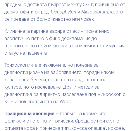
предимно детската възраст между 3-7 г, причинено от
дерматофити от род
Trichophyton
и
Microsporum,
което
се предава от болно животно или човек
.
Клиничната картина варира от асимптоматично
алопетично петно с фина десквамация до
възпалителни гнойни форми в зависимост от имунния
статус на пациента.
Трихоскопията е изключително полезна за
диагностициране на заболяването, поради някои
характерни белези, но златен стандарт остава
културелното изследване. Други методи за
диагностика са директно изследване под микроскоп с
КОН и под светлината на Wood.
Тракционна алопеция
– травма на космените
фоликули от стегнати прически. Среща се при силно
опъната коса и прическа тип „конска опашка”, кокове,