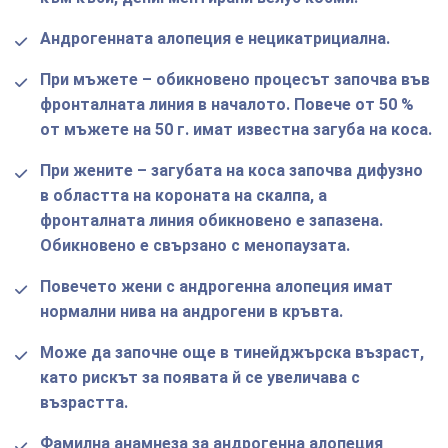
Андрогенната алопеция е нецикатрициална.
При мъжете – обикновено процесът започва във
фронталната линия в началото. Повече от 50 %
от мъжете на 50 г. имат известна загуба на коса.
При жените – загубата на коса започва дифузно
в областта на короната на скалпа, а
фронталната линия обикновено е запазена.
Обикновено е свързано с менопаузата.
Повечето жени с андрогенна алопеция имат
нормални нива на андрогени в кръвта.
Може да започне още в тинейджърска възраст,
като рискът за появата й се увеличава с
възрастта.
Фамилна анамнеза за андрогенна алопеция