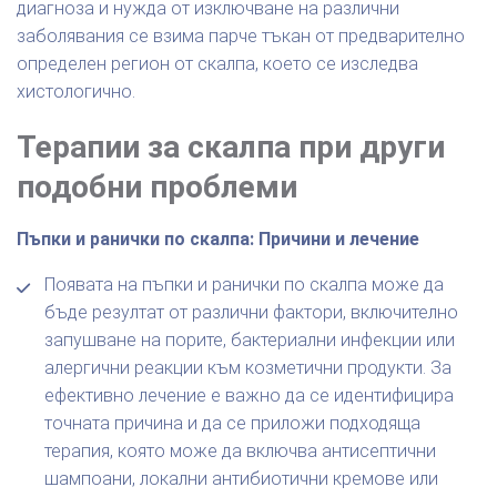
диагноза и нужда от изключване на различни
заболявания се взима парче тъкан от предварително
определен регион от скалпа, което се изследва
хистологично.
Терапии за скалпа при други
подобни проблеми
Пъпки и ранички по скалпа: Причини и лечение
Появата на пъпки и ранички по скалпа може да
бъде резултат от различни фактори, включително
запушване на порите, бактериални инфекции или
алергични реакции към козметични продукти. За
ефективно лечение е важно да се идентифицира
точната причина и да се приложи подходяща
терапия, която може да включва антисептични
шампоани, локални антибиотични кремове или