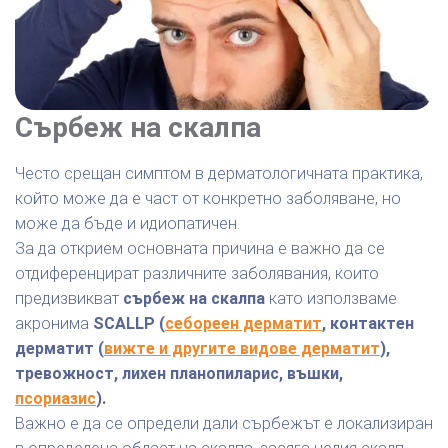
Сърбеж на скалпа
Често срещан симптом в дерматологичната практика,
който може да е част от конкретно заболяване, но
може да бъде и идиопатичен.
За да открием основната причина е важно да се
отдиференцират различните заболявания, които
предизвикват
сърбеж на скалпа
като използваме
акронима
SCALLP (
себореен дерматит
, контактен
дерматит (
вижте и другите видове дерматит
),
тревожност, лихен планопиларис, въшки,
псориазис
).
Важно е да се определи дали сърбежът е локализиран