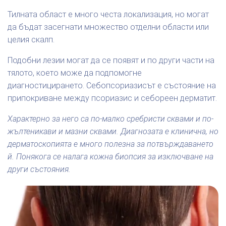
Тилната област е много честа локализация, но могат
да бъдат засегнати множество отделни области или
целия скалп.
Подобни лезии могат да се появят и по други части на
тялото, което може да подпомогне
диагностицирането. Себопсориазисът е състояние на
припокриване между псориазис и себореен дерматит.
Характерно за него са по-малко сребристи сквами и по-
жълтеникави и мазни сквами. Диагнозата е клинична, но
дерматоскопията е много полезна за потвърждаването
й. Понякога се налага кожна биопсия за изключване на
други състояния.