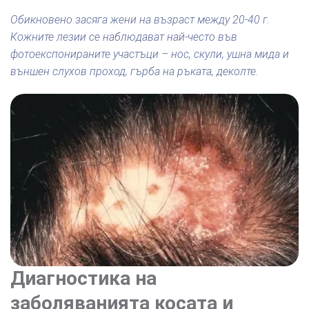
Обикновено засяга жени на възраст между 20-40 г.
Кожните лезии се наблюдават най-често във
фотоекспонираните участъци – нос, скули, ушна мида и
външен слухов проход, гърба на ръката, деколте.
Диагностика на
заболяванията косата и