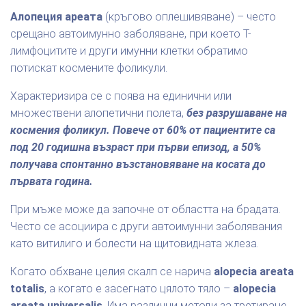
Алопеция ареата
(кръгово оплешивяване) – често
срещано автоимунно заболяване, при което Т-
лимфоцитите и други имунни клетки обратимо
потискат космените фоликули.
Характеризира се с поява на единични или
множествени алопетични полета,
без разрушаване на
космения фоликул. Повече от 60% от пациентите са
под 20 годишна възраст при първи епизод, а 50%
получава спонтанно възстановяване на косата до
първата година.
При мъже може да започне от областта на брадата.
Често се асоциира с други автоимунни заболявания
като витилиго и болести на щитовидната жлеза.
Когато обхване целия скалп се нарича
alopecia areata
totalis
, а когато е засегнато цялото тяло –
alopecia
areata universalis
. Има различни методи за третиране