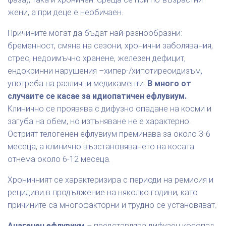
жени, а при деце е необичаен.
Причините могат да бъдат най-разнообразни:
бременност, смяна на сезони, хронични заболявания,
стрес, недоимъчно хранене, железен дефицит,
ендокринни нарушения –хипер-/хипотиреоидизъм,
употреба на различни медикаменти.
В много от
случаите се касае за идиопатичен ефлувиум.
Клинично се проявява с дифузно опадане на косми и
загуба на обем, но изтъняване не е характерно.
Острият телогенен ефлувиум преминава за около 3-6
месеца, а клинично възстановяването на косата
отнема около 6-12 месеца.
Хроничният се характеризира с периоди на ремисия и
рецидиви в продължение на няколко години, като
причините са многофакторни и трудно се установяват.
Анагенен ефлувиум
– представлява дифузен косопад,