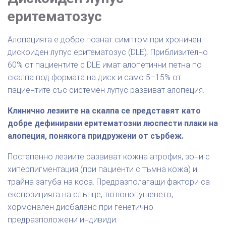
еритематозус
Алопецията е добре познат симптом при хроничен
дискоиден лупус еритематозус (DLE). Приблизително
60% от пациентите с DLE имат алопетични петна по
скалпа под формата на диск и само 5–15% от
пациентите със системен лупус развиват алопеция.
Клинично лезиите на скалпа се представят като
добре дефинирани еритематозни люспести плаки на
алопеция, понякога придружени от сърбеж.
Постепенно лезиите развиват кожна атрофия, зони с
хиперпигментация (при пациенти с тъмна кожа) и
трайна загуба на коса. Предразполагащи фактори са
експозицията на слънце, тютюнопушенето,
хормонален дисбаланс при генетично
предразположени индивиди.