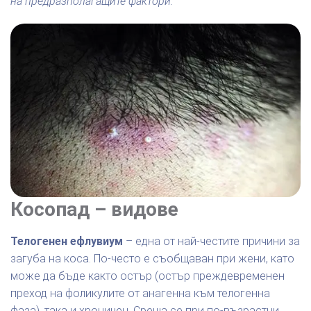
на предразполагащите фактори.
Косопад – видове
Телогенен ефлувиум
– една от най-честите причини за
загуба на коса. По-често е съобщаван при жени, като
може да бъде както остър (остър преждевременен
преход на фоликулите от анагенна към телогенна
фаза), така и хроничен. Среща се при по-възрастни