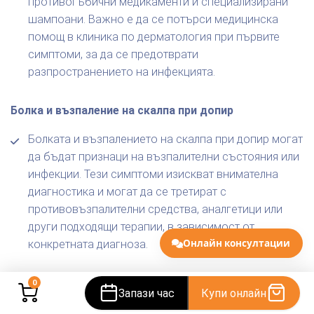
противогъбични медикаменти и специализирани
шампоани. Важно е да се потърси медицинска
помощ в клиника по дерматология при първите
симптоми, за да се предотврати
разпространението на инфекцията.​
Болка и възпаление на скалпа при допир
Болката и възпалението на скалпа при допир могат
да бъдат признаци на възпалителни състояния или
инфекции. Тези симптоми изискват внимателна
диагностика и могат да се третират с
противовъзпалителни средства, аналгетици или
други подходящи терапии, в зависимост от
Онлайн консултации
конкретната диагноза.
0
Често задавани въпроси за проблеми със
Запази час
Купи онлайн
скалпа и терапии