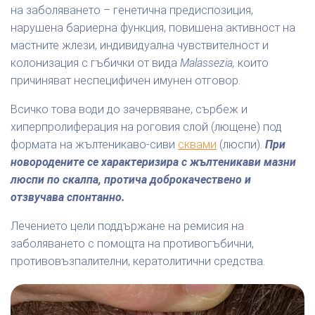
на заболяването – генетична предиспозиция,
нарушена бариерна функция, повишена активност на
мастните жлези, индивидуална чувствителност и
колонизация с гъбички от вида
Malassezia,
които
причиняват неспецифичен имунен отговор.
Всичко това води до зачервяване, сърбеж и
хиперпролиферация на роговия слой (лющене) под
формата на жълтеникаво-сиви
сквами
(люспи).
При
новородените се характеризира с жълтеникави мазни
люспи по скалпа, протича доброкачествено и
отзвучава спонтанно.
Лечението цели поддържане на ремисия на
заболяването с помощта на противогъбични,
противовъзпалителни, кератолитични средства.