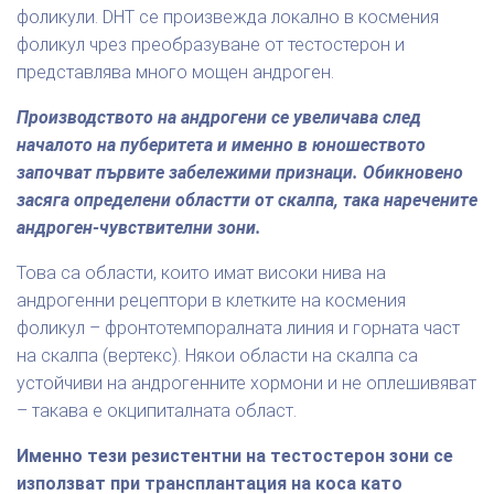
фоликули. DHT се произвежда локално в космения
фоликул чрез преобразуване от тестостерон и
представлява много мощен андроген.
Производството на андрогени се увеличава след
началото на пуберитета и именно в юношеството
започват първите забележими признаци. Обикновено
засяга определени областти от скалпа, така наречените
андроген-чувствителни зони.
Това са области, които имат високи нива на
андрогенни рецептори в клетките на космения
фоликул – фронтотемпоралната линия и горната част
на скалпа (вертекс). Някои области на скалпа са
устойчиви на андрогенните хормони и не оплешивяват
– такава е окципиталната област.
Именно тези резистентни на тестостерон зони се
използват при трансплантация на коса като