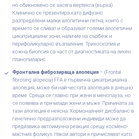
но обикновено се засяга вертекса (върха).
Клинично се презентира като дифузно
разпределени малки алопетични петна, които с
времето се сливат и образуват големи алопетични
цикатрициални зони, наличие на сърбеж и
перифоликуларно възпаление. Трихоскопия и
кожна биопсия са част от диагностиката на лихен
планопиларис.
Фронтална фиброзираща алопеция
– (Frontal
fibrosing alopecia) FFA е първична цикатрициална
алопеция, може би най-честата алопеция в днешно
време. Среща се главно при жени в менопауза, но
се появява и при млади жени и мъже. Причината за
тази алопеция е неясна. Хормоналният дисбаланс в
генетично предразположени индивиди може да
предизвика автоимунна реакция срещу космено-
мастния фоликул. Някои автори я причисляват като