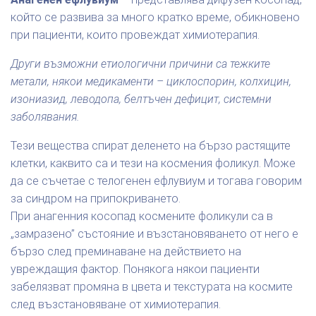
който се развива за много кратко време, обикновено
при пациенти, които провеждат химиотерапия.
Други възможни етиологични причини са тежките
метали, някои медикаменти – циклоспорин, колхицин,
изониазид, леводопа, белтъчен дефицит, системни
заболявания.
Тези вещества спират деленето на бързо растящите
клетки, каквито са и тези на космения фоликул. Може
да се съчетае с телогенен ефлувиум и тогава говорим
за синдром на припокриването.
При анагенния косопад космените фоликули са в
„замразено” състояние и възстановяването от него е
бързо след преминаване на действието на
увреждащия фактор. Понякога някои пациенти
забелязват промяна в цвета и текстурата на космите
след възстановяване от химиотерапия.