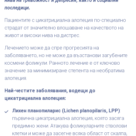
нива на тревожност и депресия, както и социални
последици.
Пациентите с цикатрициална алопеция по-специално
страдат от значително влошаване на качеството на
живот и високи нива на дистрес.
Лечението може да спре прогресията на
заболяването, но не може да възстанови загубените
космени фоликули. Ранното лечение е от ключово
значение за минимизиране степента на необратима
алопеция.
Най-честите заболявания, водещи до
цикатрициална алопеция:
Лихен планопиларис (Lichen planopilaris, LPP)
:
първична цикатрициална алопеция, която засяга
предимно жени. Атакува фоликуларните стволови
клетки и може да засегне всяка област от скалпа,