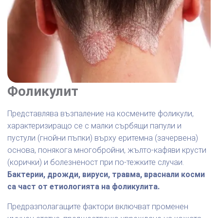
Фоликулит
Представлява възпаление на космените фоликули,
характеризиращо се с малки сърбящи папули и
пустули (гнойни пъпки) върху еритемна (зачервена)
основа, понякога многобройни, жълто-кафяви крусти
(корички) и болезненост при по-тежките случаи.
Бактерии, дрожди, вируси, травма, враснали косми
са част от етиологията на фоликулита.
Предразполагащите фактори включват променен