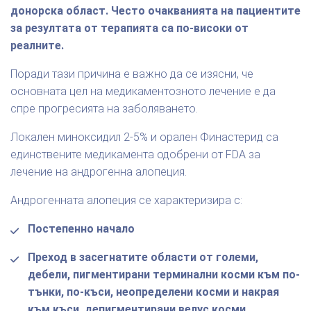
донорска област. Често очакванията на пациентите
за резултата от терапията са по-високи от
реалните.
Поради тази причина е важно да се изясни, че
основната цел на медикаментозното лечение е да
спре прогресията на заболяването.
Локален миноксидил 2-5% и орален Финастерид са
единствените медикамента одобрени от FDA за
лечение на андрогенна алопеция.
Андрогенната алопеция се характеризира с:
Постепенно начало
Преход в засегнатите области от големи,
дебели, пигментирани терминални косми към по-
тънки, по-къси, неопределени косми и накрая
към къси, депигментирани велус косми.