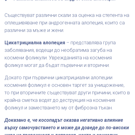
Съществуват различни скали за оценка на степента на
оплешивяване при андрогенната алопеция, които са
различни за мъже и жени.
Цикатрициална алопеция
– представлява група
заболявания, водещи до необратима загуба на
космени фоликули. Уврежданията на космения
фоликул могат да бъдат първични и вторични.
Докато при първични цикатрициални алопеции
космения фоликул е основен таргет за унищожение,
то при вторичните съществуват други причини, които в
крайна сметка водят до деструкция на космения
фоликул и заместването му от фиброзна тъкан.
Доказано е, че косопадът оказва негативно влияние
върху самочувствието и може да доведе до по-високи