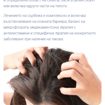
в определена област на скалпа, засяга целия скалп
или включва идруги части на тялото.
Лечението на сърбежа е комплексно и включва
възстановяване на кожната бариера, баланс на
микрофлората, медикаментозна терапия с
антихистамини и специфична терапия на конкретното
заболяване при наличие на такова.