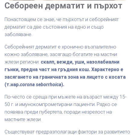
Себореен дерматит и пърхот
Понастоящем се знае, че пърхотът и себорейният
дерматит са две състояния на едно и също
заболяване.
Себорейният дерматит е хронично възпалително
кожно заболяване, засягащо богатите на мастни
жлези региони:
скалп, вежди, уши, назолабиални
гънки, предна част на гръдния кош. Характерно е
засягането на граничната зона на лицето с косата
(т.нар.
corona seborrhoica
).
По-често се среща при мъжете на възраст между 15-
50 г. и имунокомпрометирани пациенти. Рядко се
появява преди пубертета, поради незрелост на
мастните жлези.
Съществуват предразполагащи фактори за развитието