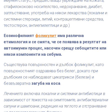
имунен статус, предшестващо увреждане на кожата,
стафилококово носителство, недохранване, диабет,
затлъстяване, употреба на някои лекарства (локални и
системни стероиди, литий, контрацептивни средства,
тестостерон, антиепилептици и др.)
Еозинофилният
фоликулит
има различна
етимология и се смята, че се появява в резултат на
автоимунен процес, насочен срещу себоцитите или
някои компоненти на себума.
Съществува повърхностен и дълбок фоликулит, като
повърхностният оздравява без белег, докато при
дълбокия се наблюдават цикатрикси (белези) и
безвъзвратна
загуба на коса
.
Лечението включва локални и системни антибиотици в
зависимост от тежестта на симптомите, антибактериални
сапуни и шампоани, редукция на теглото и отстраняване