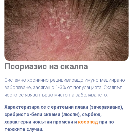
Псориазис на скалпа
Системно хронично-рецидивиращо имуно-медиирано
заболяване, засягащо 1-3% от популацията. Скалпът
често се явява първо място на заболяването.
Характеризира се с еритемни плаки (зачервяване),
сребристо-бели сквами (люспи), сърбеж,
характерни нокътни промени и
косопад
при по-
тежките случаи.