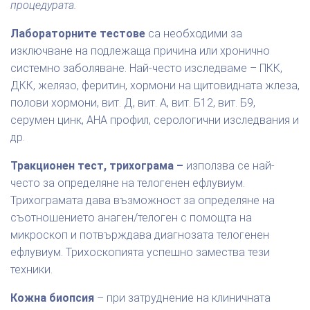
процедурата.
Лабораторните тестове
са необходими за
изключване на подлежаща причина или хронично
системно заболяване. Най-често изследваме – ПКК,
ДКК, желязо, феритин, хормони на щитовидната жлеза,
полови хормони, вит. Д, вит. А, вит. Б12, вит. Б9,
серумен цинк, АНА профил, серологични изследвания и
др.
Тракционен тест, трихограма –
използва се най-
често за определяне на телогенен ефлувиум.
Трихограмата дава възможност за определяне на
съотношението анаген/телоген с помощта на
микроскоп и потвърждава диагнозата телогенен
ефлувиум. Трихоскопията успешно замества тези
техники.
Кожна биопсия
– при затруднение на клиничната