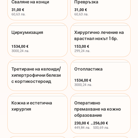
Сваляне на конци
Превръзка
31,00 €
31,00 €
60,63 лв.
60,63 лв.
Циркумизация
Хирургично лечение на
врастнал нокът 1 бр.
1534,00 €
153,00 €
3000,24 лв.
299,24 лв.
Третиране на келоиди/
Отопластика
хипертрофични белези
с кортикостероид
1534,00 €
3000,24 лв.
Кожна и естетична
Оперативно
хирургия
премахване на кожно
образование
230,00 €
-
256,00 €
449,84 лв.
500,69 лв.