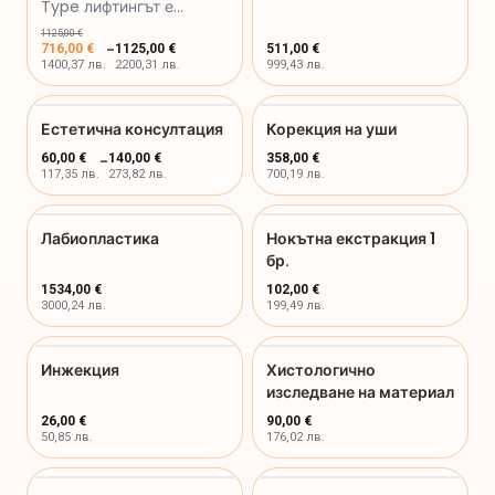
Type лифтингът е
персонализирана
1125,00 €
-
716,00 €
1125,00 €
511,00 €
процеду...
1400,37 лв.
2200,31 лв.
999,43 лв.
Естетична консултация
Корекция на уши
60,00 €
-
140,00 €
358,00 €
117,35 лв.
273,82 лв.
700,19 лв.
Лабиопластика
Нокътна екстракция 1
бр.
1534,00 €
102,00 €
3000,24 лв.
199,49 лв.
Инжекция
Хистологично
изследване на материал
26,00 €
90,00 €
50,85 лв.
176,02 лв.