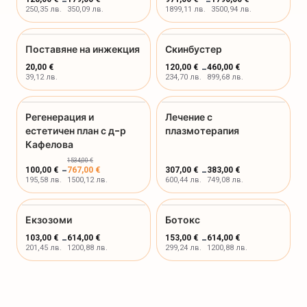
-
-
250,35 лв.
350,09 лв.
1899,11 лв.
3500,94 лв.
Поставяне на инжекция
Скинбустер
20,00 €
120,00 €
-
460,00 €
39,12 лв.
234,70 лв.
899,68 лв.
Регенерация и
Лечение с
естетичен план с д-р
плазмотерапия
Кафелова
1534,00 €
-
100,00 €
767,00 €
307,00 €
-
383,00 €
195,58 лв.
1500,12 лв.
600,44 лв.
749,08 лв.
Екзозоми
Ботокс
103,00 €
-
614,00 €
153,00 €
-
614,00 €
201,45 лв.
1200,88 лв.
299,24 лв.
1200,88 лв.