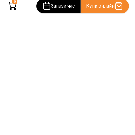
0
Запази час
Купи онлайн
Estetics & Dermatology
– модерна естетична и
дерматологична клиника в София. Вашата красота е
нашата мисия.
Нашите услуги
Процедури
Дерматовенерология
BodyTite
Дерматохирургия
FaceTite