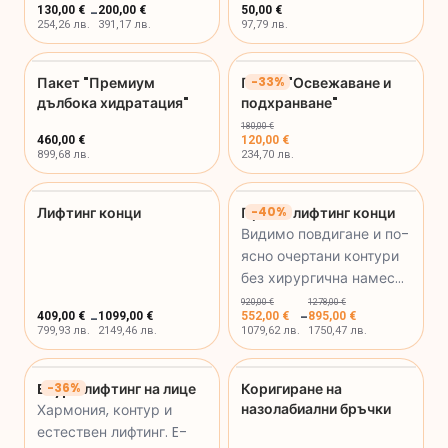
130,00 €
-
200,00 €
50,00 €
254,26 лв.
391,17 лв.
97,79 лв.
Пакет "Премиум
Пакет "Освежаване и
-
33
%
дълбока хидратация"
подхранване"
180,00 €
460,00 €
120,00 €
899,68 лв.
234,70 лв.
Лифтинг конци
Промо лифтинг конци
-
40
%
Видимо повдигане и по-
ясно очертани контури
без хирургична намеса.
Лифтингът с к...
920,00 €
1278,00 €
-
409,00 €
-
1099,00 €
552,00 €
895,00 €
799,93 лв.
2149,46 лв.
1079,62 лв.
1750,47 лв.
E type лифтинг на лице
-
36
%
Коригиране на
назолабиални бръчки
Хармония, контур и
естествен лифтинг. E-