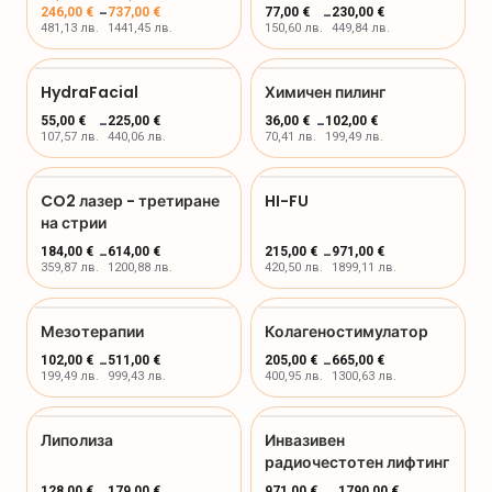
-
246,00 €
737,00 €
77,00 €
-
230,00 €
481,13 лв.
1441,45 лв.
150,60 лв.
449,84 лв.
HydraFacial
Химичен пилинг
55,00 €
-
225,00 €
36,00 €
-
102,00 €
107,57 лв.
440,06 лв.
70,41 лв.
199,49 лв.
CO2 лазер - третиране
HI-FU
на стрии
184,00 €
-
614,00 €
215,00 €
-
971,00 €
359,87 лв.
1200,88 лв.
420,50 лв.
1899,11 лв.
Мезотерапии
Колагеностимулатор
102,00 €
-
511,00 €
205,00 €
-
665,00 €
199,49 лв.
999,43 лв.
400,95 лв.
1300,63 лв.
Липолиза
Инвазивен
радиочестотен лифтинг
128,00 €
179,00 €
971,00 €
1790,00 €