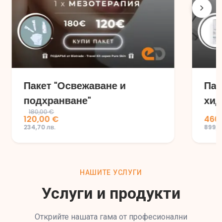
Пакет "Освежаване и
Пак
подхранване"
хид
180,00 €
120,00 €
460
234,70 лв.
899,6
НАШИТЕ УСЛУГИ
Услуги и продукти
Открийте нашата гама от професионални