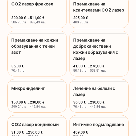
CO2 лазер фраксел
Премахване на
ксантелазми CO2 лазер
300,00 €
-
511,00 €
205,00 €
586,75 лв.
999,43 лв.
400,95 лв.
Премахване на кожни
Премахване на
образувания с течен
доброкачествени
азот
кожни образувания с
лазер
36,00 €
41,00 €
-
276,00 €
70,41 лв.
80,19 лв.
539,81 лв.
Микрониделинг
Лечение на белези с
лазер
153,00 €
-
230,00 €
36,00 €
-
230,00 €
299,24 лв.
449,84 лв.
70,41 лв.
449,84 лв.
CO2 лазер кондиломи
Интимно подмладяване
31,00 €
-
256,00 €
409,00 €