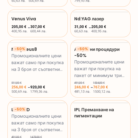
60,63 лв.
500,69 лв.
799,93 лв.
Venus Viva
Nd:YAG лазер
205,00 €
-
307,00 €
31,00 €
-
205,00 €
400,95 лв.
600,44 лв.
60,63 лв.
400,95 лв.
Morpheus8
-
50
%
Апаратни процедури
-
50
%
-50%
Промоционалните цени
Промоционалните цени
важат само при покупка
важат при покупка на
на 3 броя от съответния
пакет от минимум три
артикул.
броя.
511,00 €
491,00 €
1534,00 €
-
-
256,00 €
920,00 €
246,00 €
767,00 €
500,69 лв.
1799,36 лв.
481,13 лв.
1500,12 лв.
LASE MD
-
50
%
IPL Премахване на
пигментации
Промоционалните цени
важат само при покупка
на 3 броя от съответния
артикул.
491,00 €
1473,00 €