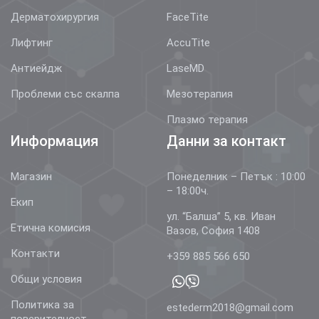
Дерматохирургия
FaceTite
Лифтинг
AccuTite
Антиейдж
LaseMD
Проблеми със скалпа
Мезотерапия
Плазмо терапия
Информация
Данни за контакт
Магазин
Понеделник – Петък : 10:00
– 18:00ч.
Екип
ул. “Балша” 5, кв. Иван
Етична комисия
Вазов, София 1408
Контакти
+359 885 566 650
Общи условия
Политика за
estederm2018@gmail.com
поверителност