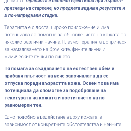
дермата.
Терапията е особено ефективна при първите
признаци на стареене, но предлага видими резултати и
в по-напреднали стадии.
Терапията е с доста широко приложение и има
потенциала да помогне за обновлението на кожата по
няколко различни начина. Плазмо терапията допринася
за намаляването на бръчките, фините линии и
мимическите гънки по лицето.
Тя помага за създаването на естествен обем и
прибавя плътност на вече започналата да се
отпуска поради възрастта кожа. Освен това има
потенциала да спомогне за подобряване на
текстурата на кожата и постигането на по-
равномерен тен.
Едно подобно въздействие върху кожата, в
зависимост от конкретните обстоятелства и нейните