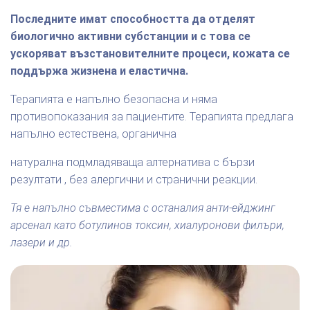
Последните имат способността да отделят
биологично активни субстанции и с това се
ускоряват възстановителните процеси, кожата се
поддържа жизнена и еластична.
Терапията е напълно безопасна и няма
противопоказания за пациентите. Терапията предлага
напълно естествена, органична
натурална подмладяваща алтернатива с бързи
резултати , без алергични и странични реакции.
Тя е напълно съвместима с останалия анти-ейджинг
арсенал като ботулинов токсин, хиалуронови филъри,
лазери и др.