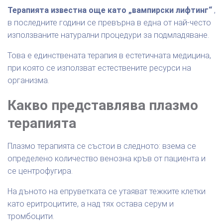
Терапията известна още като „вампирски лифтинг“
,
в последните години се превърна в една от най-често
използваните натурални процедури за подмладяване.
Това е единствената терапия в естетичната медицина,
при която се използват естествените ресурси на
организма.
Какво представлява плазмо
терапията
Плазмо терапията се състои в следното: взема се
определено количество венозна кръв от пациента и
се центрофугира.
На дъното на епруветката се утаяват тежките клетки
като еритроцитите, а над тях остава серум и
тромбоцити.