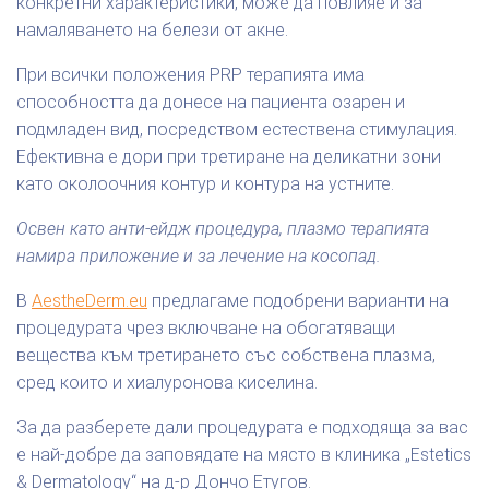
конкретни характеристики, може да повлияе и за
намаляването на белези от акне.
При всички положения PRP терапията има
способността да донесе на пациента озарен и
подмладен вид, посредством естествена стимулация.
Ефективна е дори при третиране на деликатни зони
като околоочния контур и контура на устните.
Освен като анти-ейдж процедура, плазмо терапията
намира приложение и за лечение на косопад.
В
AestheDerm.eu
предлагаме подобрени варианти на
процедурата чрез включване на обогатяващи
вещества към третирането със собствена плазма,
сред които и хиалуронова киселина.
За да разберете дали процедурата е подходяща за вас
е най-добре да заповядате на място в клиника „Estetics
& Dermatology“ на д-р Дончо Етугов.