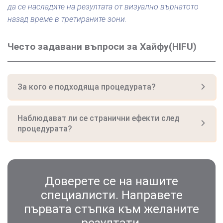
да се насладите на резултата от визуално върнатото
назад време в третираните зони.
Често задавани въпроси за Хайфу(HIFU)
За кого е подходяща процедурата?
Наблюдават ли се странични ефекти след
процедурата?
Доверете се на нашите
специалисти. Направете
първата стъпка към желаните