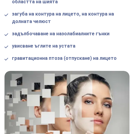
областта на шията
загуба на контура на лицето, на контура на
долната челюст
задълбочаване на назолабиалните гънки
увисване ъглите на устата
гравитационна птоза (отпускане) на лицето