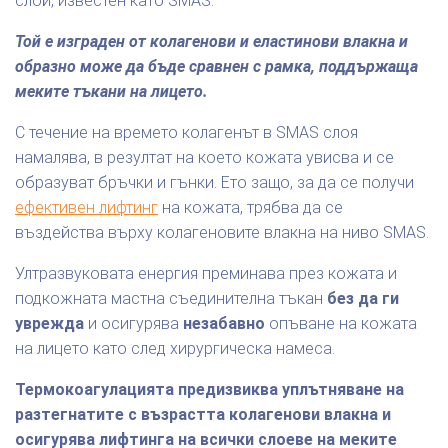
слой, известен като SMAS.
Той е изграден от колагенови и еластинови влакна и
образно може да бъде сравнен с рамка, поддържаща
меките тъкани на лицето.
С течение на времето колагенът в SMAS слоя
намалява, в резултат на което кожата увисва и се
образуват бръчки и гънки. Ето защо, за да се получи
ефективен лифтинг
на кожата, трябва да се
въздейства върху колагеновите влакна на ниво SMAS.
Ултразвуковата енергия преминава през кожата и
подкожната мастна съединителна тъкан
без да ги
уврежда
и осигурява
незабавно
опъване на кожата
на лицето като след хирургическа намеса.
Термокоагулацията предизвиква уплътняване на
разтегнатите с възрастта колагенови влакна и
осигурява лифтинга на всички слоеве на меките