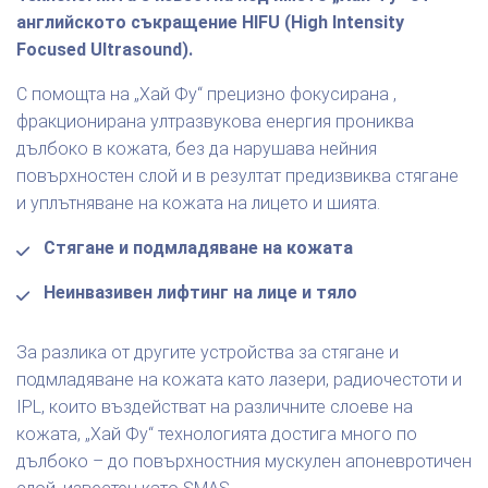
английското съкращение HIFU (High Intensity
Focused Ultrasound).
С помощта на „Хай Фу“ прецизно фокусирана ,
фракционирана ултразвукова енергия прониква
дълбоко в кожата, без да нарушава нейния
повърхностен слой и в резултат предизвиква стягане
и уплътняване на кожата на лицето и шията.
Стягане и подмладяване на кожата
Неинвазивен лифтинг на лице и тяло
За разлика от другите устройства за стягане и
подмладяване на кожата като лазери, радиочестоти и
IPL, които въздействат на различните слоеве на
кожата, „Хай Фу“ технологията достига много по
дълбоко – до повърхностния мускулен апоневротичен