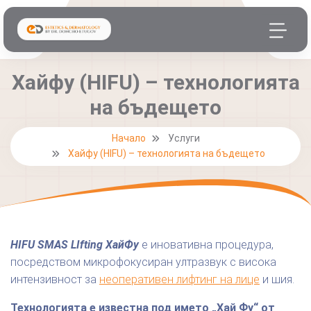
Хайфу (HIFU) – технологията
на бъдещето
Начало
Услуги
Хайфу (HIFU) – технологията на бъдещето
HIFU SMAS LIfting ХайФу
e иновативна процедура,
посредством микрофокусиран ултразвук с висока
интензивност за
неоперативен лифтинг на лице
и шия.
Технологията е известна под името „Хай Фу“ от