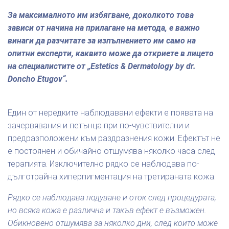
За максималното им избягване, доколкото това
зависи от начина на прилагане на метода, е важно
винаги да разчитате за изпълнението им само на
опитни експерти, каквито може да откриете в лицето
на специалистите от „Estetics & Dermatology by dr.
Doncho Etugov“.
Един от нередките наблюдавани ефекти е появата на
зачервявания и петънца при по-чувствителни и
предразположени към раздразнения кожи. Ефектът не
е постоянен и обичайно отшумява няколко часа след
терапията. Изключително рядко се наблюдава по-
дълготрайна хиперпигментация на третираната кожа.
Рядко се наблюдава подуване и оток след процедурата,
но всяка кожа е различна и такъв ефект е възможен.
Обикновено отшумява за няколко дни, след които може