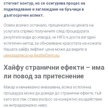
стегнат контур, но се осигурява процес на
подмладяване и заглаждане на бръчици в
дългосрочен аспект.
Освен всичко останало, преценката на цената на
услугата спрямо получените след процедурата
резултати води до извода, че HIFU е доста изгоден
естетичен метод за обновяване красотата на кожата.
Нашата хайфу лифтинг цена може да видите в
ценоразписа на
AestheDerm.eu
.
Хайфу странични ефекти – има
ли повод за притеснение
Макар и минимално инвазивна, всяка естетична
процедура може да доведе до странични ефекти, тъй
като все пак става въпрос за конкретно въздействие
на интрадермално ниво.