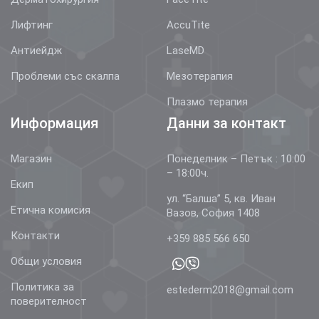
Лифтинг
AccuTite
Антиейдж
LaseMD
Проблеми със скалпа
Мезотерапия
Плазмо терапия
Информация
Данни за контакт
Магазин
Понеделник – Петък : 10:00
– 18:00ч.
Екип
ул. “Балша” 5, кв. Иван
Етична комисия
Вазов, София 1408
Контакти
+359 885 566 650
Общи условия
Политика за
estederm2018@gmail.com
поверителност