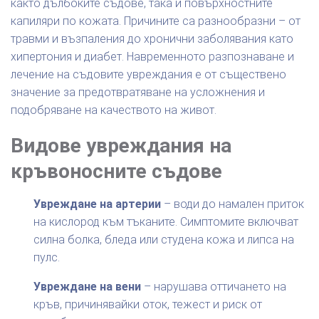
както дълбоките съдове, така и повърхностните
капиляри по кожата. Причините са разнообразни – от
травми и възпаления до хронични заболявания като
хипертония и диабет. Навременното разпознаване и
лечение на съдовите увреждания е от съществено
значение за предотвратяване на усложнения и
подобряване на качеството на живот.
Видове увреждания на
кръвоносните съдове
Увреждане на артерии
– води до намален приток
на кислород към тъканите. Симптомите включват
силна болка, бледа или студена кожа и липса на
пулс.
Увреждане на вени
– нарушава оттичането на
кръв, причинявайки оток, тежест и риск от