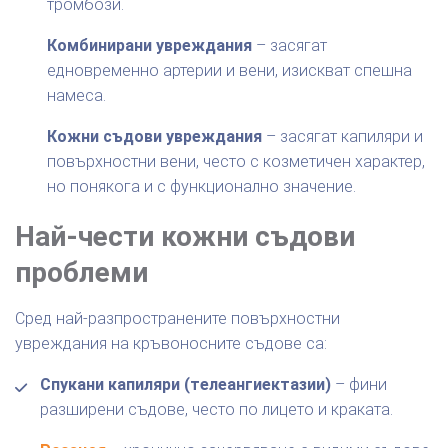
тромбози.
Комбинирани увреждания
– засягат
едновременно артерии и вени, изискват спешна
намеса.
Кожни съдови увреждания
– засягат капиляри и
повърхностни вени, често с козметичен характер,
но понякога и с функционално значение.
Най-чести кожни съдови
проблеми
Сред най-разпространените повърхностни
увреждания на кръвоносните съдове са:
Спукани капиляри (телеангиектазии)
– фини
разширени съдове, често по лицето и краката.