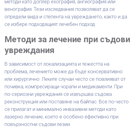
методи като доплер ехография, ангиография или
венография. Тези изследвания позволяват да се
определи вида и степента на увреждането, както и да
се избере подходящият лечебен подход.
Методи за лечение при съдови
увреждания
В зависимост от локализацията и тежестта на
проблема, лечението може да бъде консервативно
или хирургично. Леките случаи често се повлияват от
почивка, компресиращи чорапи и медикаменти. При
по-сериозни увреждания се извършва съдова
реконструкция или поставяне на байпас. Все по-често
се прилагат и минимално инвазивни методи като
лазерно лечение, което е особено ефективно при
повърхностни съдови лезии.