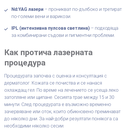
Nd:YAG лазери
– проникват по-дълбоко и третират
по-големи вени и варикози.
IPL (интензивна пулсова светлина)
– подходяща
за комбинирани съдови и пигментни проблеми.
Как протича лазерната
процедура
Процедурата започва с оценка и консултация с
дерматолог. Кожата се почиства и се нанася
охлаждащ гел. По време на лечението се усеща леко
затопляне или щипане. Сесията трае между 15 и 30
минути. След процедурата е възможно временно
зачервяване или оток, които обикновено преминават
до няколко дни. За най-добри резултати понякога са
необходими няколко сесии.