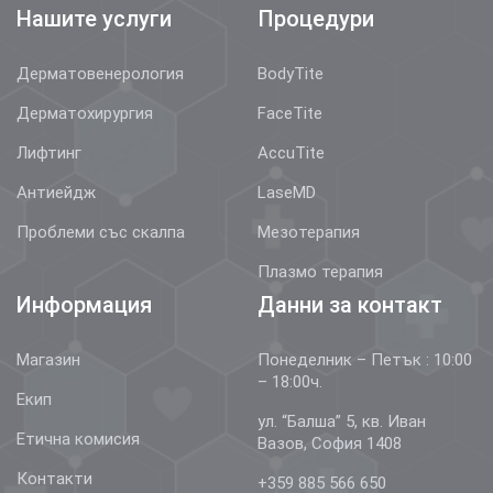
Нашите услуги
Процедури
Дерматовенерология
BodyTite
Дерматохирургия
FaceTite
Лифтинг
AccuTite
Антиейдж
LaseMD
Проблеми със скалпа
Мезотерапия
Плазмо терапия
Информация
Данни за контакт
Магазин
Понеделник – Петък : 10:00
– 18:00ч.
Екип
ул. “Балша” 5, кв. Иван
Етична комисия
Вазов, София 1408
Контакти
+359 885 566 650