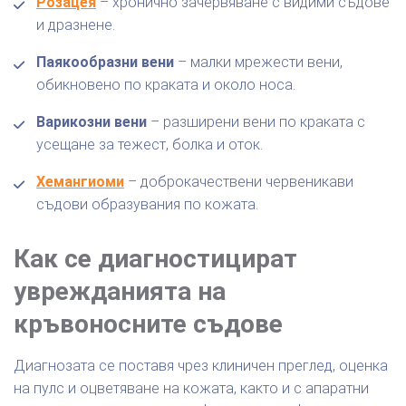
Розацея
– хронично зачервяване с видими съдове
и дразнене.
Паякообразни вени
– малки мрежести вени,
обикновено по краката и около носа.
Варикозни вени
– разширени вени по краката с
усещане за тежест, болка и оток.
Хемангиоми
– доброкачествени червеникави
съдови образувания по кожата.
Как се диагностицират
уврежданията на
кръвоносните съдове
Диагнозата се поставя чрез клиничен преглед, оценка
на пулс и оцветяване на кожата, както и с апаратни