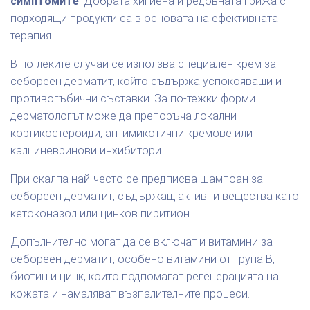
симптомите
. Добрата хигиена и редовната грижа с
подходящи продукти са в основата на ефективната
терапия.
В по-леките случаи се използва специален крем за
себореен дерматит, който съдържа успокояващи и
противогъбични съставки. За по-тежки форми
дерматологът може да препоръча локални
кортикостероиди, антимикотични кремове или
калциневринови инхибитори.
При скалпа най-често се предписва шампоан за
себореен дерматит, съдържащ активни вещества като
кетоконазол или цинков пиритион.
Допълнително могат да се включат и витамини за
себореен дерматит, особено витамини от група B,
биотин и цинк, които подпомагат регенерацията на
кожата и намаляват възпалителните процеси.