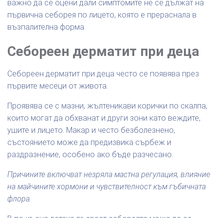
важно да се оцени дали симптомите не се дължат на
първична себорея по лицето, която е прераснала в
възпалителна форма.
Себореен дерматит при деца
Себореен дерматит при деца често се появява през
първите месеци от живота.
Проявява се с мазни, жълтеникави корички по скалпа,
които могат да обхванат и други зони като веждите,
ушите и лицето. Макар и често безболезнено,
състоянието може да предизвика сърбеж и
раздразнение, особено ако бъде разчесано.
Причините включват незряла мастна регулация, влияние
на майчините хормони и чувствителност към гъбичната
флора.