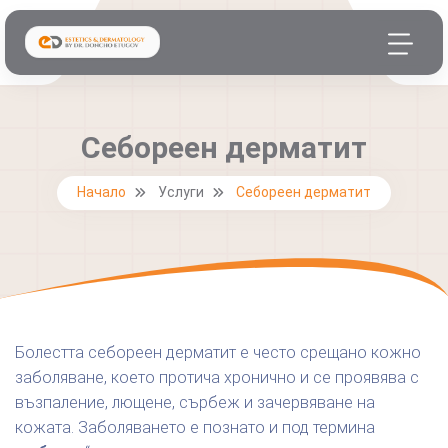
Себореен дерматит
Начало
Услуги
Себореен дерматит
Болестта себореен дерматит е често срещано кожно
заболяване, което протича хронично и се проявява с
възпаление, лющене, сърбеж и зачервяване на
кожата. Заболяването е познато и под термина