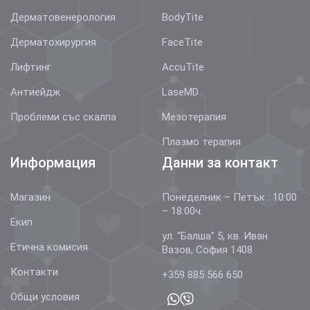
Дерматовенерология
BodyTite
Дерматохирургия
FaceTite
Лифтинг
AccuTite
Антиейдж
LaseMD
Проблеми със скалпа
Мезотерапия
Плазмо терапия
Информация
Данни за контакт
Магазин
Понеделник – Петък : 10:00
– 18:00ч.
Екип
ул. “Балша” 5, кв. Иван
Етична комисия
Вазов, София 1408
Контакти
+359 885 566 650
Общи условия