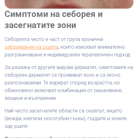
Симптоми на себорея и
засегнатите зони
Себореята често е част от група хронични
заболявания на скалпа
, които изискват внимателно
разграничаване и индивидуален терапевтичен подход.
За разлика от другите видове дерматит, симптомите на
себореен дерматит се проявяват ясно и са лесно
разпознаваеми. Те варират според възрастта, но
обикновено включват комбинация от омазняване,
лющене и възпаление.
Най-често засегнатите области са скалпът, лицето
(вежди, клепачи, носогубни гънки), гърдите и зоните
зад ушите.