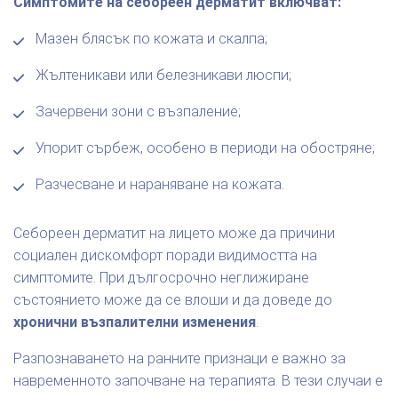
Симптомите на себореен дерматит включват:
Мазен блясък по кожата и скалпа;
Жълтеникави или белезникави люспи;
Зачервени зони с възпаление;
Упорит сърбеж, особено в периоди на обостряне;
Разчесване и нараняване на кожата.
Себореен дерматит на лицето може да причини
социален дискомфорт поради видимостта на
симптомите. При дългосрочно неглижиране
състоянието може да се влоши и да доведе до
хронични възпалителни изменения
.
Разпознаването на ранните признаци е важно за
навременното започване на терапията. В тези случаи е