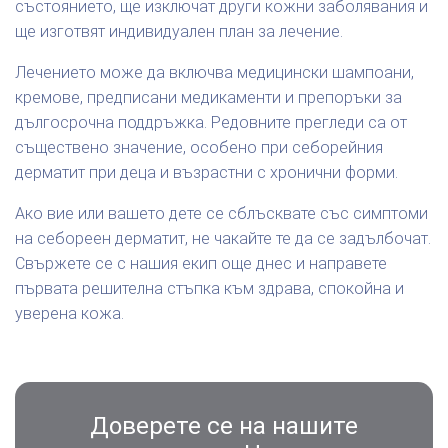
състоянието, ще изключат други кожни заболявания и
ще изготвят индивидуален план за лечение.
Лечението може да включва медицински шампоани,
кремове, предписани медикаменти и препоръки за
дългосрочна поддръжка. Редовните прегледи са от
съществено значение, особено при себорейния
дерматит при деца и възрастни с хронични форми.
Ако вие или вашето дете се сблъсквате със симптоми
на себореен дерматит, не чакайте те да се задълбочат.
Свържете се с нашия екип още днес и направете
първата решителна стъпка към здрава, спокойна и
уверена кожа.
Доверете се на нашите