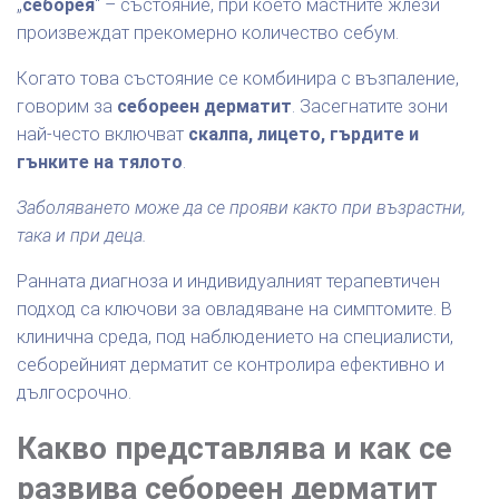
„
себорея
“ – състояние, при което мастните жлези
произвеждат прекомерно количество себум.
Когато това състояние се комбинира с възпаление,
говорим за
себореен дерматит
. Засегнатите зони
най-често включват
скалпа, лицето, гърдите и
гънките на тялото
.
Заболяването може да се прояви както при възрастни,
така и при деца.
Ранната диагноза и индивидуалният терапевтичен
подход са ключови за овладяване на симптомите. В
клинична среда, под наблюдението на специалисти,
себорейният дерматит се контролира ефективно и
дългосрочно.
Какво представлява и как се
развива себореен дерматит