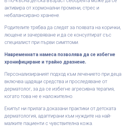
В по-късна детска възраст себореята може да се
активира от хормонални промени, стрес и
небалансирано хранене.
Родителите трябва да следят за появата на корички,
лющене и зачервяване и да се консултират със
специалист при първи симптоми.
Навременната намеса позволява да се избегне
хронифициране и трайно дразнене.
Персонализираният подход към лечението при деца
включва щадящи средства и проследяване от
дерматолог, за да се избегне агресивна терапия,
когато това не е наложително.
Екипът ни прилага доказани практики от детската
дерматология, адаптирани към нуждите на най-
малките пациенти с чувствителна кожа.