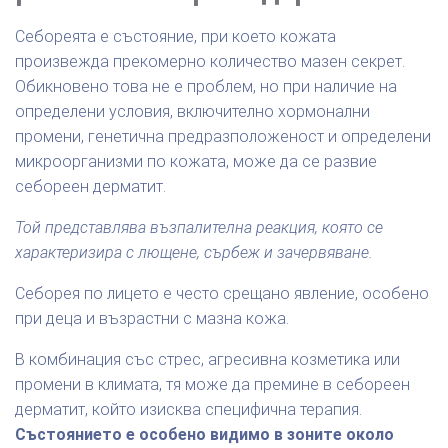
Себореята е състояние, при което кожата
произвежда прекомерно количество мазен секрет.
Обикновено това не е проблем, но при наличие на
определени условия, включително хормонални
промени, генетична предразположеност и определени
микроорганизми по кожата, може да се развие
себореен дерматит.
Той представлява възпалителна реакция, която се
характеризира с лющене, сърбеж и зачервяване.
Себорея по лицето е често срещано явление, особено
при деца и възрастни с мазна кожа.
В комбинация със стрес, агресивна козметика или
промени в климата, тя може да премине в себореен
дерматит, който изисква специфична терапия.
Състоянието е особено видимо в зоните около