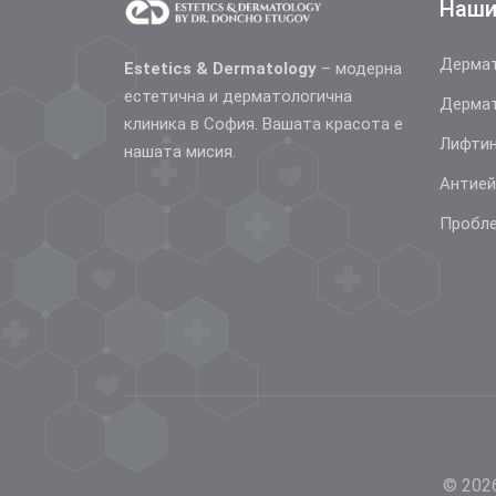
Наши
Дермат
Estetics & Dermatology
– модерна
естетична и дерматологична
Дермат
клиника в София. Вашата красота е
Лифтин
нашата мисия.
Антие
Пробле
© 2026