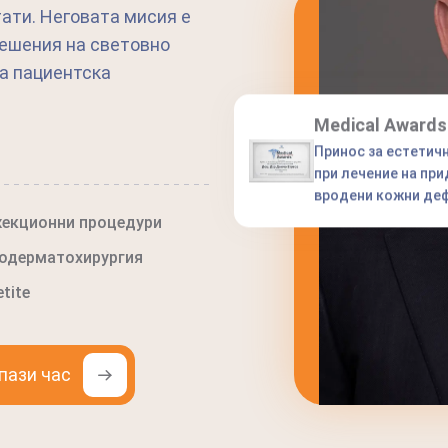
ати. Неговата мисия е
решения на световно
ка пациентска
Medical Awards
Принос за естетич
при лечение на пр
вродени кожни де
екционни процедури
одерматохирургия
tite
пази час