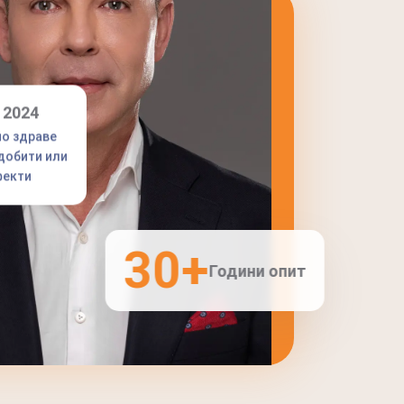
 2024
но здраве
идобити или
фекти
30
+
Години опит