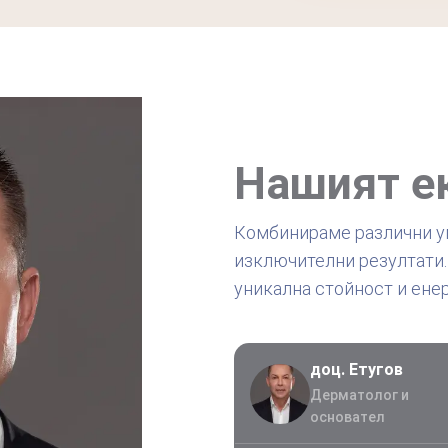
Нашият е
Комбинираме различни ум
изключителни резултати.
уникална стойност и енер
доц. Етугов
Дерматолог и
основател