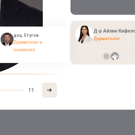
Д-р Айлин Кафел
доц. Етугов
Дерматолог
Дерматолог и
основател
11