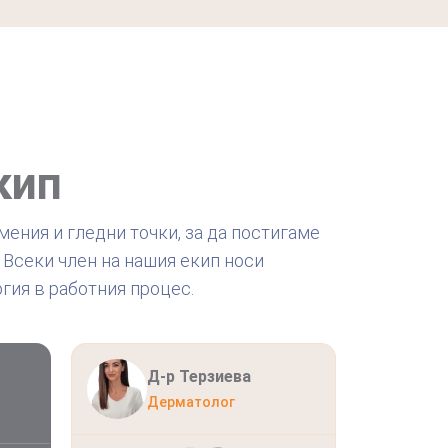
кип
ения и гледни точки, за да постигаме
 Всеки член на нашия екип носи
гия в работния процес.
Д-р Терзиева
Д
Дерматолог
Л