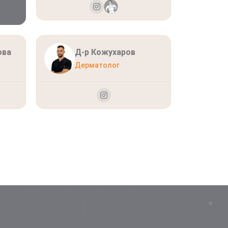
ова
Д-р Кожухаров
Д
Дерматолог
Л