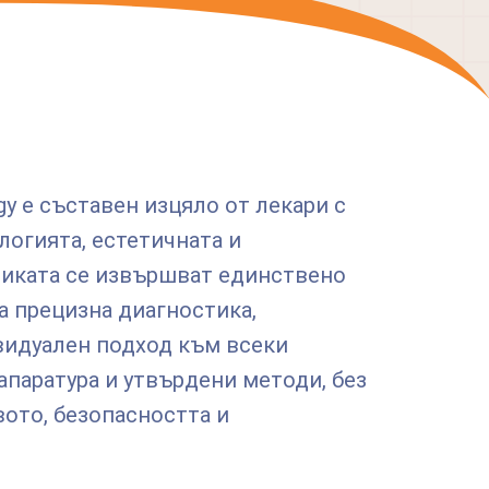
gy е съставен изцяло от лекари с
логията, естетичната и
никата се извършват единствено
а прецизна диагностика,
идуален подход към всеки
апаратура и утвърдени методи, без
ото, безопасността и