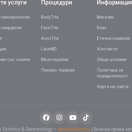
те услуги
Процедури
Информаци
овенерология
BodyTite
Магазин
охирургия
FaceTite
Екип
г
AccuTite
Етична комисия
йдж
LaseMD
Контакти
ми със скалпа
Мезотерапия
Общи условия
Плазмо терапия
Политика за
поверителност
Карта на сайта
 Estetics & Dermatology –
AestheDerm.eu
| Всички права за