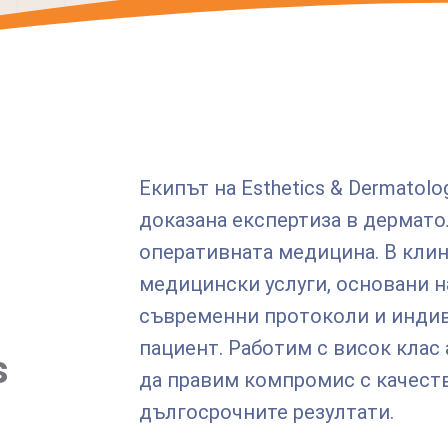
Екипът на Esthetics & Dermatolo
доказана експертиза в дермато
оперативната медицина. В кли
медицински услуги, основани н
съвременни протоколи и индив
пациент. Работим с висок клас 
s
да правим компромис с качеств
дългосрочните резултати.