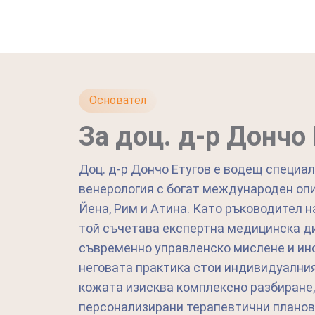
Основател
За доц. д-р Дончо
Доц. д-р Дончо Етугов е водещ специа
венерология с богат международен опи
Йена, Рим и Атина. Като ръководител на
той съчетава експертна медицинска д
съвременно управленско мислене и ино
неговата практика стои индивидуалният
кожата изисква комплексно разбиране, 
персонализирани терапевтични планов