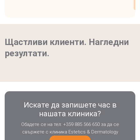
Щастливи клиенти. Нагледни
резултати.
Искате да запишете час в
нашата клиника?
Обадете се на тел: +359 885 566 650 за да се
свържете с клиника Estetics & Dermatology