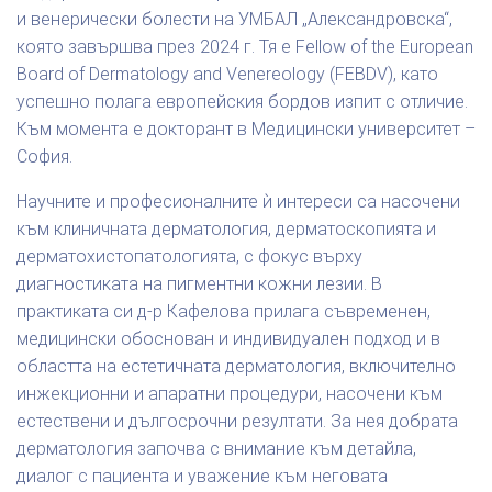
и венерически болести на УМБАЛ „Александровска“,
която завършва през 2024 г. Тя е Fellow of the European
Board of Dermatology and Venereology (FEBDV), като
успешно полага европейския бордов изпит с отличие.
Към момента е докторант в Медицински университет –
София.
Научните и професионалните ѝ интереси са насочени
към клиничната дерматология, дерматоскопията и
дерматохистопатологията, с фокус върху
диагностиката на пигментни кожни лезии. В
практиката си д-р Кафелова прилага съвременен,
медицински обоснован и индивидуален подход и в
областта на естетичната дерматология, включително
инжекционни и апаратни процедури, насочени към
естествени и дългосрочни резултати. За нея добрата
дерматология започва с внимание към детайла,
диалог с пациента и уважение към неговата