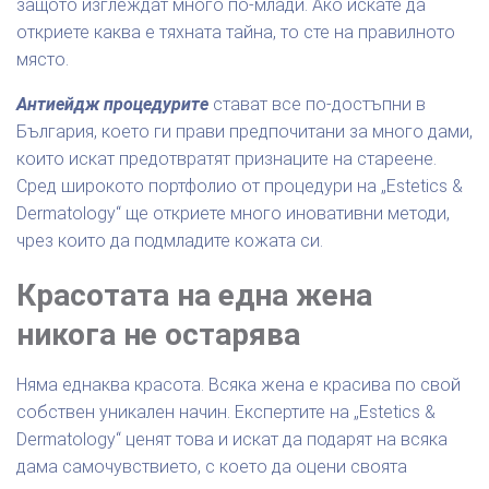
защото изглеждат много по-млади. Ако искате да
откриете каква е тяхната тайна, то сте на правилното
място.
Антиейдж процедурите
стават все по-достъпни в
България, което ги прави предпочитани за много дами,
които искат предотвратят признаците на стареене.
Сред широкото портфолио от процедури на „Estetics &
Dermatology“ ще откриете много иновативни методи,
чрез които да подмладите кожата си.
Красотата на една жена
никога не остарява
Няма еднаква красота. Всяка жена е красива по свой
собствен уникален начин. Експертите на „Estetics &
Dermatology“ ценят това и искат да подарят на всяка
дама самочувствието, с което да оцени своята