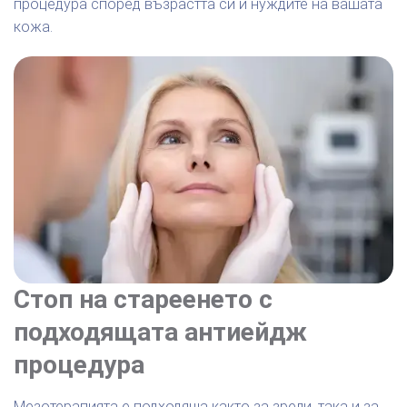
процедура според възрастта си и нуждите на вашата
кожа.
Стоп на стареенето с
подходящата антиейдж
процедура
Мезотерапията е подходяща както за зрели, така и за