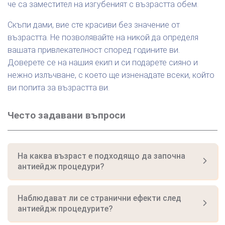
че са заместител на изгубеният с възрастта обем.
Скъпи дами, вие сте красиви без значение от
възрастта. Не позволявайте на никой да определя
вашата привлекателност според годините ви.
Доверете се на нашия екип и си подарете сияно и
нежно излъчване, с което ще изненадате всеки, който
ви попита за възрастта ви.
Често задавани въпроси
На каква възраст е подходящо да започна
антиейдж процедури?
Наблюдават ли се странични ефекти след
антиейдж процедурите?