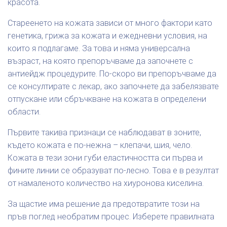
красота.
Стареенето на кожата зависи от много фактори като
генетика, грижа за кожата и ежедневни условия, на
които я подлагаме. За това и няма универсална
възраст, на която препоръчваме да започнете с
антиейдж процедурите. По-скоро ви препоръчваме да
се консултирате с лекар, ако започнете да забелязвате
отпускане или сбръчкване на кожата в определени
области.
Първите такива признаци се наблюдават в зоните,
където кожата е по-нежна – клепачи, шия, чело.
Кожата в тези зони губи еластичността си първа и
фините линии се образуват по-лесно. Това е в резултат
от намаленото количество на хиуронова киселина.
За щастие има решение да предотвратите този на
пръв поглед необратим процес. Изберете правилната