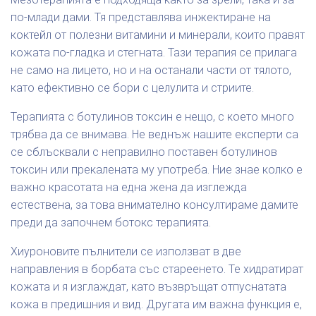
по-млади дами. Тя представлява инжектиране на
коктейл от полезни витамини и минерали, които правят
кожата по-гладка и стегната. Тази терапия се прилага
не само на лицето, но и на останали части от тялото,
като ефективно се бори с целулита и стриите.
Терапията с ботулинов токсин е нещо, с което много
трябва да се внимава. Не веднъж нашите експерти са
се сблъсквали с неправилно поставен ботулинов
токсин или прекалената му употреба. Ние знае колко е
важно красотата на една жена да изглежда
естествена, за това внимателно консултираме дамите
преди да започнем ботокс терапията.
Хиуроновите пълнители се използват в две
направления в борбата със стареенето. Те хидратират
кожата и я изглаждат, като възвръщат отпуснатата
кожа в предишния и вид. Другата им важна функция е,