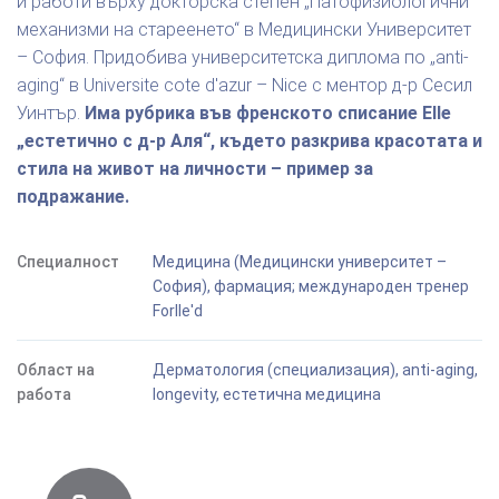
и работи върху докторска степен „Патофизиологични
механизми на стареенето“ в Медицински Университет
– София. Придобива университетска диплома по „anti-
aging“ в Universite cote d'azur – Nice с ментор д-р Сесил
Уинтър.
Има рубрика във френското списание Elle
„естетично с д-р Аля“, където разкрива красотата и
стила на живот на личности – пример за
подражание.
Специалност
Медицина (Медицински университет –
София), фармация; международен тренер
Forlle'd
Област на
Дерматология (специализация), anti-aging,
работа
longevity, естетична медицина