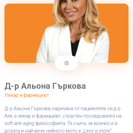
Д-р Альона Гъркова
Лекар и фармацевт
Д-р Альона Гъркова, наричана от пациентите си д-р
Аля, е лекар и фармацевт, страстен последовател на
soft anti-aging философията. Тя счита, че всичко е в
дозата и най-вече нейното мото е „Less is more“.