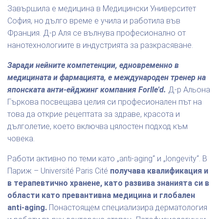
Завършила е медицина в Медицински Университет
София, но дълго време е учила и работила във
Франция. Д-р Аля се вълнува професионално от
нанотехнологиите в индустрията за разкрасяване.
Заради нейните компетенции, едновременно в
медицината и фармацията, е международен тренер на
японската анти-ейджинг компания Forlle'd.
Д-р Альона
Гъркова посвещава целия си професионален път на
това да открие рецептата за здраве, красота и
дълголетие, което включва цялостен подход към
човека.
Работи активно по теми като „anti-aging“ и „longevity“. В
Париж – Université Paris Cité
получава квалификация и
в терапевтично хранене, като развива знанията си в
области като превантивна медицина и глобален
anti-aging.
Понастоящем специализира дерматология