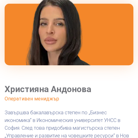
Християна Андонова
Оперативен мениджър
Завършва бакалавърска степен по „Бизнес
икономика“ в Икономическия университет УНСС в
София. След това придобива магистърска степен
„Управление и развитие на човешките ресурси“ в Нов