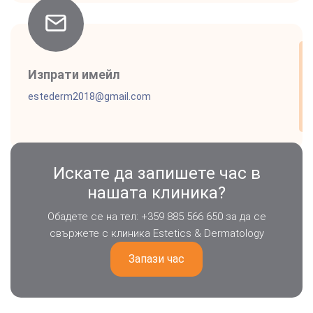
Изпрати имейл
estederm2018@gmail.com
Искате да запишете час в
нашата клиника?
Обадете се на тел: +359 885 566 650 за да се
свържете с клиника Estetics & Dermatology
Запази час