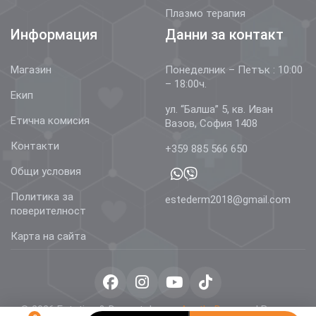
Плазмо терапия
Информация
Данни за контакт
Магазин
Понеделник – Петък : 10:00
– 18:00ч.
Екип
ул. “Балша” 5, кв. Иван
Етична комисия
Вазов, София 1408
Контакти
+359 885 566 650
Общи условия
Политика за
estederm2018@gmail.com
поверителност
Карта на сайта
© 2026 Estetics & Dermatology –
AestheDerm.eu
| Всички