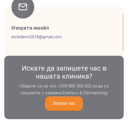
Изпрати имейл
estederm2018@gmail.com
Искате да запишете час в
нашата клиника?
Обадете се на тел: +359 885 566 650 за да се
свържете с клиника Estetics & Dermatology
Запази час