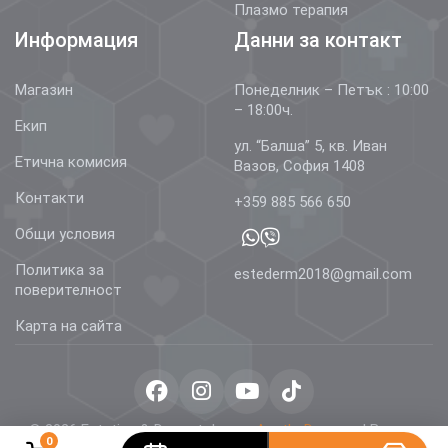
Плазмо терапия
Информация
Данни за контакт
Магазин
Понеделник – Петък : 10:00
– 18:00ч.
Екип
ул. “Балша” 5, кв. Иван
Етична комисия
Вазов, София 1408
Контакти
+359 885 566 650
Общи условия
Политика за
estederm2018@gmail.com
поверителност
Карта на сайта
© 2026 Estetics & Dermatology –
AestheDerm.eu
| Всички
0