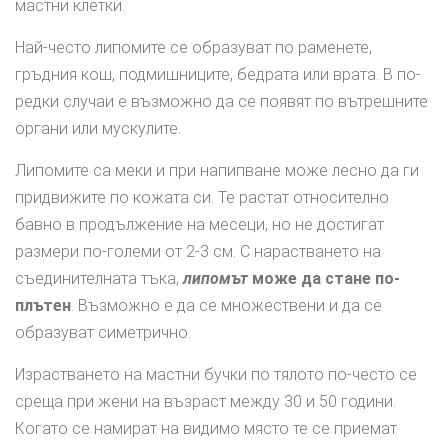
мастни клетки.
Най-често липомите се образуват по раменете,
гръдния кош, подмишниците, бедрата или врата. В по-
редки случаи е възможно да се появят по вътрешните
органи или мускулите.
Липомите са меки и при напипване може лесно да ги
придвижите по кожата си. Те растат относително
бавно в продължение на месеци, но не достигат
размери по-големи от 2-3 см. С нарастването на
съединителната тъка,
липомът
може да стане по-
плътен
. Възможно е да се множествени и да се
образуват симетрично.
Израстването на мастни бучки по тялото по-често се
среща при жени на възраст между 30 и 50 години.
Когато се намират на видимо място те се приемат