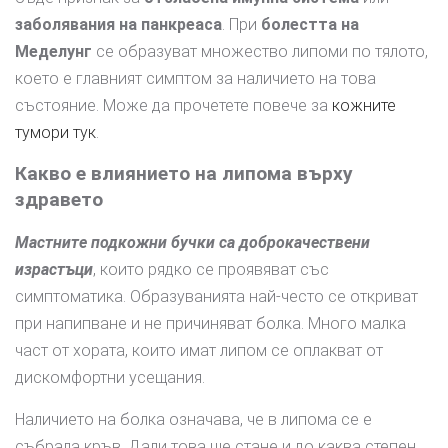
заболявания на панкреаса
. При
болестта на
Меделунг
се образуват множество липоми по тялото,
което е главният симптом за наличието на това
състояние. Може да прочетете повече за
кожните
тумори тук
.
Какво е влиянието на липома върху
здравето
Мастните подкожни бучки са доброкачествени
израстъци
, които рядко се проявяват със
симптоматика. Образуванията най-често се откриват
при напипване и не причиняват болка. Много малка
част от хората, които имат липом се оплакват от
дискомфортни усещания.
Наличието на болка означава, че в липома се е
събрала кръв. Дали това ще стане и до каква степен