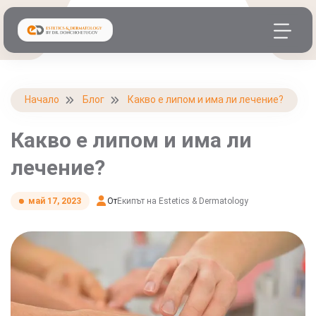
Начало
Блог
Какво е липом и има ли лечение?
Какво е липом и има ли
лечение?
От
Екипът на Estetics & Dermatology
май 17, 2023