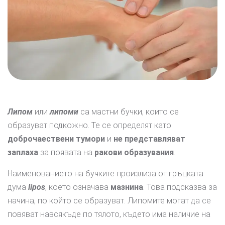
Липом
или
липоми
са мастни бучки, които се
образуват подкожно. Те се определят като
доброчаествени тумори
и
не представляват
заплаха
за появата на
ракови образувания
.
Наименованието на бучките произлиза от гръцката
дума
lipos
, което означава
мазнина
. Това подсказва за
начина, по който се образуват. Липомите могат да се
повяват навсякъде по тялото, където има наличие на