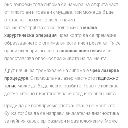
Ако въпреки това липома се намира на открита част
от тялото ви и това ви смущава, той може да бъде
отстранен по много лесен начин.
Пациентът трябва да се подложи на
малка
хирургическа операция
, чрез която да се премахне
образуванието с оптимален естетичен резултат. Тя се
прави след прилагане на
локална анестезия
и не
представлява опасност за живота на пациента.
Друг начин за премахване на липома е
чрез лазерна
процедура
. С помощта на лазер мастното
подкожно
топче
може да бъде лесно разбито. Това не изисква
допълнително възстановяване след интервенцията.
Преди да се предприеме отстраняване на мастната
бучка трябва да се направи внимателна диагностика
за нейния характер, размери и разположение. Може