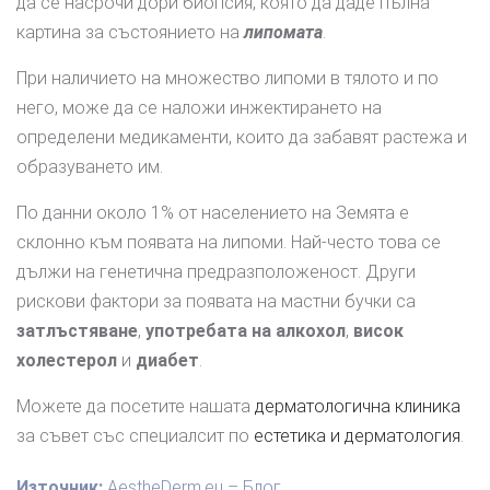
да се насрочи дори биопсия, която да даде пълна
картина за състоянието на
липомата
.
При наличието на множество липоми в тялото и по
него, може да се наложи инжектирането на
определени медикаменти, които да забавят растежа и
образуването им.
По данни около 1% от населението на Земята е
склонно към появата на липоми. Най-често това се
дължи на генетична предразположеност. Други
рискови фактори за появата на мастни бучки са
затлъстяване
,
употребата на алкохол
,
висок
холестерол
и
диабет
.
Можете да посетите нашата
дерматологична клиника
за съвет със специалсит по
естетика и дерматология
.
Източник:
AestheDerm.eu – Блог