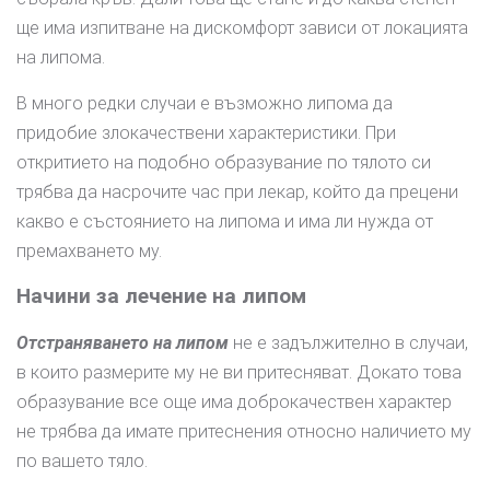
ще има изпитване на дискомфорт зависи от локацията
на липома.
В много редки случаи е възможно липома да
придобие злокачествени характеристики. При
откритието на подобно образувание по тялото си
трябва да насрочите час при лекар, който да прецени
какво е състоянието на липома и има ли нужда от
премахването му.
Начини за лечение на липом
Отстраняването на липом
не е задължително в случаи,
в които размерите му не ви притесняват. Докато това
образувание все още има доброкачествен характер
не трябва да имате притеснения относно наличието му
по вашето тяло.