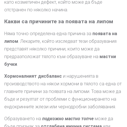
като козметичен дефект, който може да бъде
отстранен по няколко начина.
Какви са причините за появата на липом
Няма точно определена една причина за
появата на
липом
. Лекарите, който изследват тези образувания
представят няколко причини, които може да
предразположат тялото към образуване на
мастни
бучки
.
Хормоналният дисбаланс
и нарушенията в
производството на някои хормони в тялото са една от
главните причини за появата на липоми. Това може да
бъде и резултат от проблеми с функционирането на
ендокринните жлези или чернодробни заболявания.
Образуването на
подкожно мастно топче
може да
бъде признак за
отслабена имунна система
или