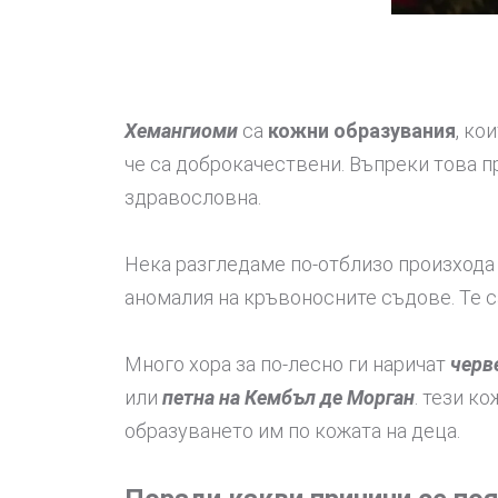
Хемангиоми
са
кожни образувания
, ко
че са доброкачествени. Въпреки това пр
здравословна.
Нека разгледаме по-отблизо произхода
аномалия на кръвоносните съдове. Те с
Много хора за по-лесно ги наричат
черв
или
петна на Кембъл де Морган
. тези к
образуването им по кожата на деца.