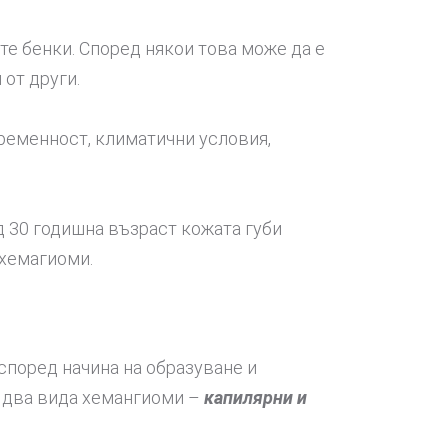
те бенки. Според някои това може да е
 от други.
бременност, климатични условия,
д 30 годишна възраст кожата губи
 хемагиоми.
според начина на образуване и
а два вида хемангиоми –
капилярни и