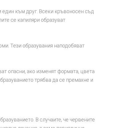
и един към друг. Всеки кръвоносен съд
алите се капиляри образуват
орми. Тези образувания наподобяват
ат опасни, ако изменят формата, цвета
образуванието трябва да се премахне и
бразуванието. В случаите, че червените