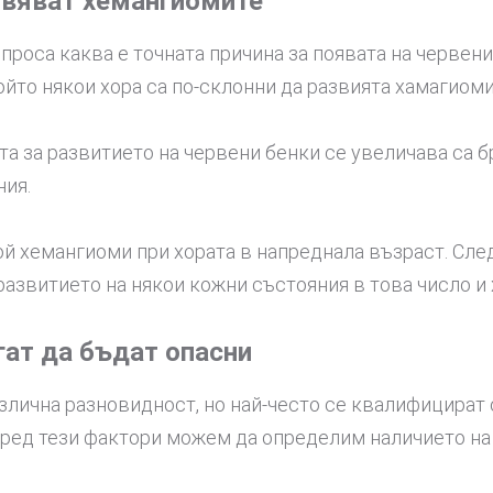
явяват хемангиомите
роса каква е точната причина за появата на червени
йто някои хора са по-склонни да развията хамагиоми
та за развитието на червени бенки се увеличава са 
ния.
ой хемангиоми при хората в напреднала възраст. Сле
 развитието на някои кожни състояния в това число и
гат да бъдат опасни
злична разновидност, но най-често се квалифицират 
поред тези фактори можем да определим наличието н