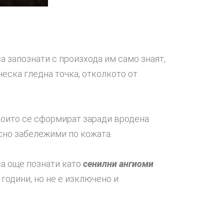
са запознати с произхода им само знаят,
ческа гледна точка, отколкото от
които се сформират заради вродена
есно забележими по кожата.
са още познати като
сенилни ангиоми
 години, но не е изключено и