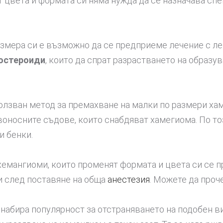
т цвета и формата си няма нужда да се назначава сп
азмера си е възможно да се предприеме лечение с л
костероиди
, които да спрат разрастването на образув
ползван метод за премахване на малки по размери ха
ъвоносните съдове, които снабдяват хамегиома. По т
и бенки.
хемангиоми, които променят формата и цвета си се п
и след поставяне на обща
анестезия
. Можете да проч
 набира популярност за отстраняването на подобен 