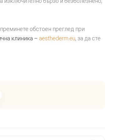
ва изключително бързо и безболезнено,
а преминете обстоен преглед при
ична клиника –
aesthederm.eu
, за да сте