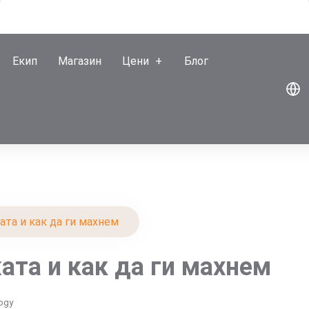
Екип
Магазин
Цени
Блог
та и как да ги махнем
ата и как да ги махнем
logy