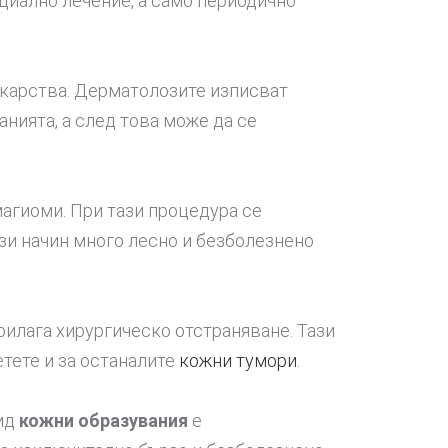
ециално лечение, а само периодично
екарства. Дерматолозите изписват
анията, а след това може да се
магиоми. При тази процедура се
ози начин много лесно и безболезнено
рилага хирургическо отстраняване. Тази
етете и за останалите
кожни тумори
.
вид
кожни образувания
е