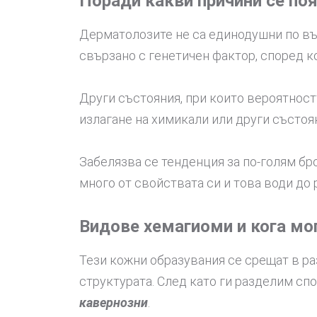
Поради какви причини се по
Дерматолозите не са единодушни по въп
свързано с генетичен фактор, според ко
Други състояния, при които вероятност
излагане на химикали или други състоя
Забелязва се тенденция за по-голям бр
много от свойствата си и това води до
Видове хемагиоми и кога мо
Тези кожни образувания се срещат в ра
структурата. След като ги разделим с
кавернозни
.