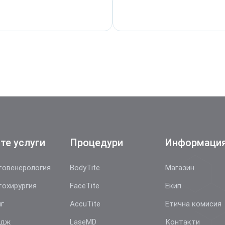
те услуги
Процедури
Информаци
овенерология
BodyTite
Магазин
охирургия
FaceTite
Екип
г
AccuTite
Етична комисия
йдж
LaseMD
Контакти