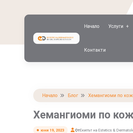
Начало
Услуги
Контакти
Начало
Блог
Хемангиоми по кожа
Хемангиоми по кож
От
Екипът на Estetics & Dermato
юни 19, 2023