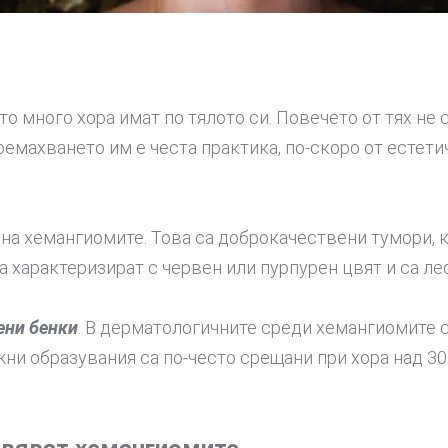
ито много хора имат по тялото си. Повечето от тях не 
емахването им е честа практика, по-скоро от естети
 на хемангиомите. Това са доброкачествени тумори, 
а характеризират с червен или пурпурен цвят и са л
ени бенки
. В дерматологичните среди хемангиомите 
ожни образувания са по-често срещани при хора над 30