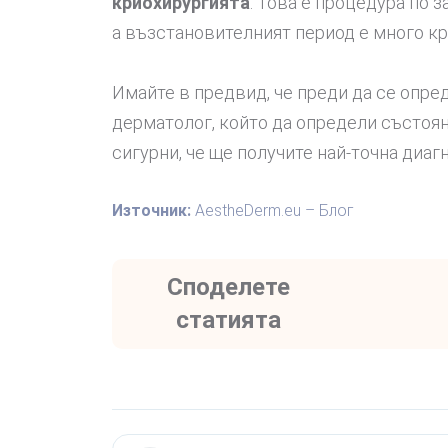
криохирургията
. Това е процедура по 
а възстановителният период е много кр
Имайте в предвид, че преди да се опре
дерматолог, който да определи състоян
сигурни, че ще получите най-точна диагн
Източник:
AestheDerm.eu – Блог
Споделете
статията