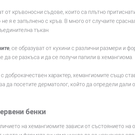
т от кръвоносни съдове, които са плътно притиснат
 не я е запълнено с кръв. В много от случаите срасн
съединителна тъкан.
ните
, се образуват от кухини с различни размери и ф
е да се разкъса и да се получи папили в хемангиома.
 с доброкачествен характер, хемангиомите също став
бва да посетите дерматолог, който да определи дали 
червени бенки
личието на хемангиомите зависи от състоянието на о