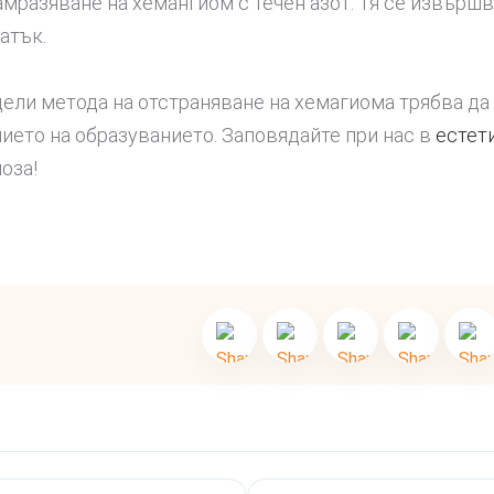
замразяване на хемангиом с течен азот. Тя се извърш
атък.
дели метода на отстраняване на хемагиома трябва д
ието на образуванието. Заповядайте при нас в
естет
оза!