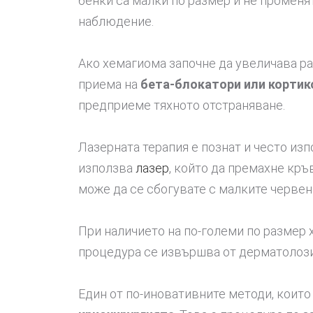
бенки са малки по размер и не променя
наблюдение.
Ако хемагиома започне да увеличава р
приема на
бета-блокатори или корти
предприеме тяхното отстраняване.
Лазерната терапия е познат и често из
използва
лазер
, който да премахне кр
може да се сбогувате с малките червен
При наличието на по-големи по размер 
процедура се извършва от дерматолоз
Един от по-иновативните методи, които