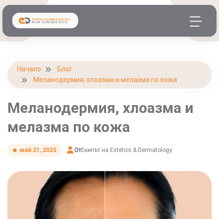
Начало
Блог
Меланодермия, хлоазма и мелазма по кожа
Меланодермия, хлоазма и
мелазма по кожа
От
Екипът на Estetics & Dermatology
май 21, 2025