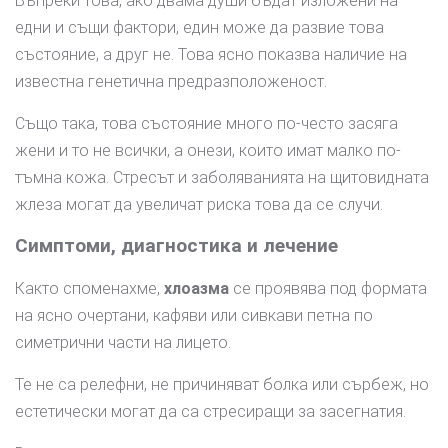
Въпреки това, ако двама души бъдат изложени на
едни и същи фактори, един може да развие това
състояние, а друг не. Това ясно показва наличие на
известна генетична предразположеност.
Също така, това състояние много по-често засяга
жени и то не всички, а онези, които имат малко по-
тъмна кожа. Стресът и заболяванията на щитовидната
жлеза могат да увеличат риска това да се случи.
Симптоми, диагностика и лечение
Както споменахме,
хлоазма
се проявява под формата
на ясно очертани, кафяви или сивкави петна по
симетрични части на лицето.
Те не са релефни, не причиняват болка или сърбеж, но
естетически могат да са стресиращи за засегнатия.