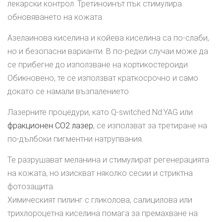
лекарски контрол. Третиноинът пък стимулира
обновяването на кожата.
Азелаинова киселина и койева киселина са по-слаби,
но и безопасни варианти. В по-редки случаи може да
се прибегне до използване на кортикостероиди.
Обикновено, те се използват краткосрочно и само
докато се намали възпалението.
Лазерните процедури, като Q-switched Nd:YAG или
фракционен CO2 лазер
, се използват за третиране на
по-дълбоки пигментни натрупвания.
Те разрушават меланина и стимулират регенерацията
на кожата, но изискват няколко сесии и стриктна
фотозащита.
Химическият пилинг с гликолова, салицилова или
трихлороцетна киселина помага за премахване на