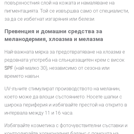
повърхностния слой на кожата и намаляване на
пигментацията. Той се извършва само от специалисти,
за да се избегнат изгаряния или белези.
Превенция и домашни средства за
меланодермия, хлоазма и мелазма
Най-важната мярка за предотвратяване на
хлоазма
е
редовната употреба на слънцезащитен крем с висок
SPF
(най-малко 30), независимо от сезона или
времето навън.
UV-лъчите стимулират производството на меланин,
което може да влоши състоянието. Носете шапки с
широка периферия и избягвайте престой на открито в
интервала между 11 и 16 часа.
Избягвайте козметика с фоточувствителни съставки и
контролирайте хормоналния баланс с помощта на