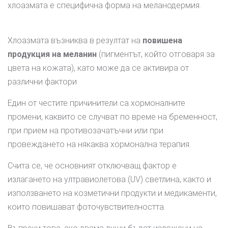
хлоазмата е специфична форма на меланодермия.
Хлоазмата възниква в резултат на
повишена
продукция на меланин
(пигментът, който отговаря за
цвета на кожата), като може да се активира от
различни фактори
Един от честите причинители са хормоналните
промени, каквито се случват по време на бременност,
при прием на противозачатъчни или при
провеждането на някаква хормонална терапия.
Счита се, че основният отключващ фактор е
излагането на ултравиолетова (UV) светлина, както и
използването на козметични продукти и медикаменти,
които повишават фоточувствителността.