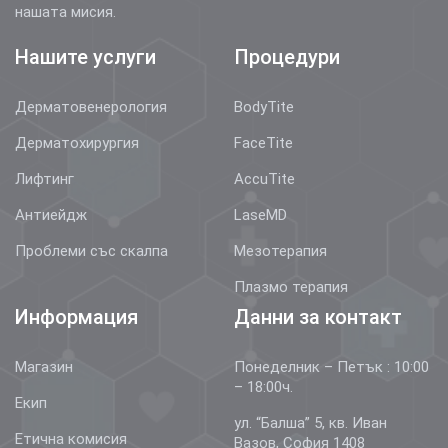
нашата мисия.
Нашите услуги
Процедури
Дерматовенерология
BodyTite
Дерматохирургия
FaceTite
Лифтинг
AccuTite
Антиейдж
LaseMD
Проблеми със скалпа
Мезотерапия
Плазмо терапия
Информация
Данни за контакт
Магазин
Понеделник – Петък : 10:00
– 18:00ч.
Екип
ул. “Балша” 5, кв. Иван
Етична комисия
Вазов, София 1408