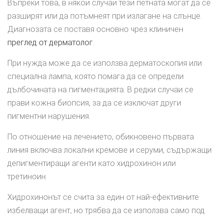
Въпреки това, в някои случаи тези петната могат да се
разширят или да потъмнеят при излагане на слънце.
Диагнозата се поставя основно чрез клиничен
преглед от дерматолог
.
При нужда може да се използва дерматоскопия или
специална лампа, която помага да се определи
дълбочината на пигментацията. В редки случаи се
прави кожна биопсия, за да се изключат други
пигментни нарушения.
По отношение на лечението, обикновено първата
линия включва локални кремове и серуми, съдържащи
депигментиращи агенти като хидрохинон или
третиноин.
Хидрохинонът се счита за един от най-ефективните
избелващи агент, но трябва да се използва само под