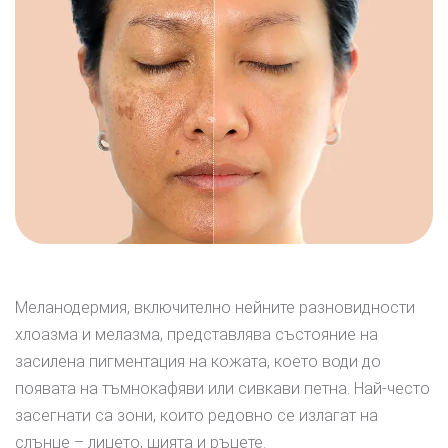
Меланодермия, включително нейните разновидности
хлоазма и мелазма, представлява състояние на
засилена пигментация на кожата, което води до
появата на тъмнокафяви или сивкави петна. Най-често
засегнати са зони, които редовно се излагат на
слънце – лицето, шията и ръцете.