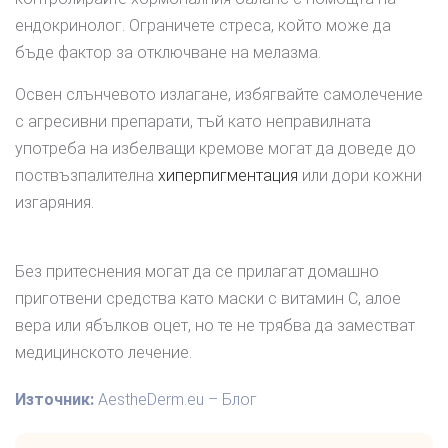
ендокринолог. Ограничете стреса, който може да
бъде фактор за отключване на мелазма.
Освен слънчевото излагане, избягвайте самолечение
с агресивни препарати, тъй като неправилната
употреба на избелващи кремове могат да доведе до
поствъзпалителна
хиперпигментация
или дори кожни
изгаряния.
Без притеснения могат да се прилагат домашно
приготвени средства като маски с витамин C, алое
вера или ябълков оцет, но те не трябва да заместват
медицинското лечение.
Източник:
AestheDerm.eu – Блог