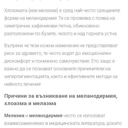
Хлоазмата (или
мелазма
) е сред най-често срещаните
форми на
меланодермия
. Тя се проявява с поява на
симетрични, кафеникави петна, обикновено
разположени по бузите, челото и над горната устна.
Въпреки че тези кожни изменения не представляват
риск за здравето, те често водят до емоционален
дискомфорт и понижено самочувствие. Ето защо е
важно да се познават основните причинители на
хиперпигментацията, както и ефективните методи за
нейното лечение
Причини за възникване на меланодермия,
хлоазма и мелазма
Мелазма
и
меланодермия
често се използват
взаимозаменяемо в медицинската литература, докато