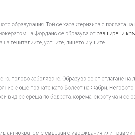
ото образувания. Той се характеризира с появата на 
гиокератом на Фордайс се образува от
разширени кр
а на гениталиите, устните, лицето и ушите.
ено, полово заболяване. Образува се от отлагане на
ояние е още познато като Болест на Фабри. Неговото 
зи вид се среща по бедрата, корема, скротума и се 
вид ангиократом е свързан с увреждания или травми 