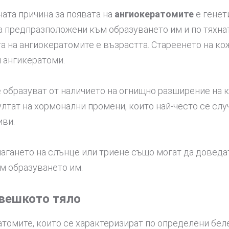
ата причина за появата на
ангиокератомите
е генет
а предпразположени към образуването им 
та на ангиокератомите е възрастта. Стареенето на ко
 ангикератоми.
образуват от наличието на огнищно разширение на к
зултат на хормонални промени, които най-често се сл
иви.
агането на слънце или триене също могат да доведа
м образуването им.
овешкото тяло
омите, които се характеризират по определени беле