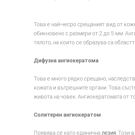
Това е най-чесро срещаният вид от кожн
обикновено с размери от 2 до 5 мм. Ан
тялото, на които се образува са областт
Дифузна ангиокератома
Това е много рядко срещано, наследств
кожата и вътрешните органи. Това съст
живота на човек. Ангиокератомата от то
Солитерен ангиокератом
Появява се като единична
лезия
. Този 