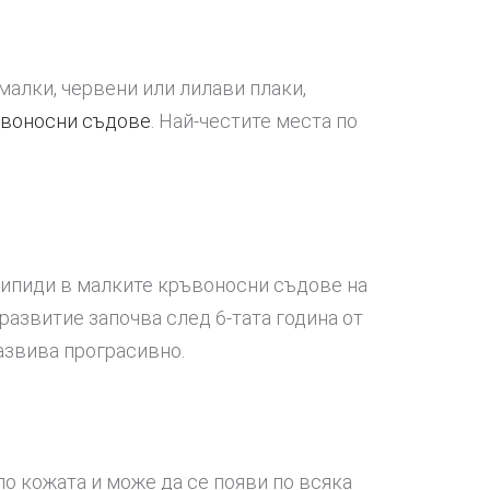
малки, червени или лилави плаки,
ъвоносни съдове
. Най-честите места по
 липиди в малките кръвоносни съдове на
развитие започва след 6-тата година от
развива програсивно.
по кожата и може да се появи по всяка