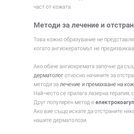
част от кожата.
Методи за лечение и отстра
Това кожно образувание не представляв
когато ангиокератомът не предизвиква
Ако обаче ангиокремата започне да съ
дерматолог
относно начините за отстр
методи за
лечение и премахване на ко
Най-често се прилага лазерна терапия,
Друг популярен метод е
електрокоагу
Ако вие също искате да отстраните няк
нашите дерматолози.