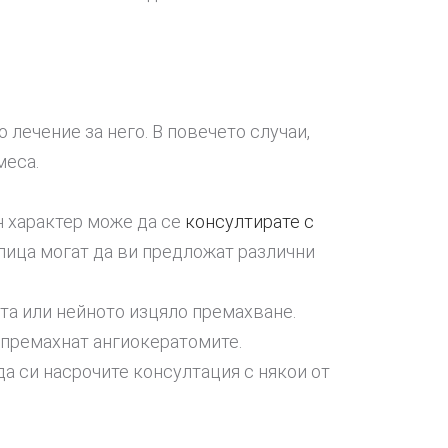
лечение за него. В повечето случаи,
меса.
н характер може да се
консултирате с
лица могат да ви предложат различни
ата или нейното изцяло премахване.
ли премахнат ангиокератомите.
а си насрочите консултация с някои от