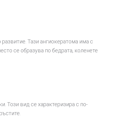
 развитие. Тази ангиокератома има с
често се образува по бедрата, коленете
и. Този вид се характеризира с по-
ръстите.