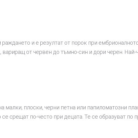
 раждането и е резултат от порок при ембрионалното
, вариращ от червен до тъмно-син и дори черен. Най-
на малки, плоски, черни петна или папиломатозни плак
се срещат по-често при децата. Те се образуват по п