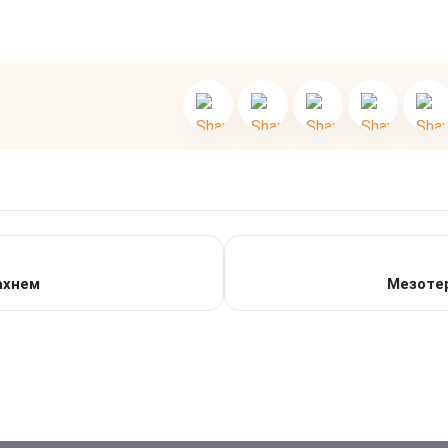
ахнем
Мезотер