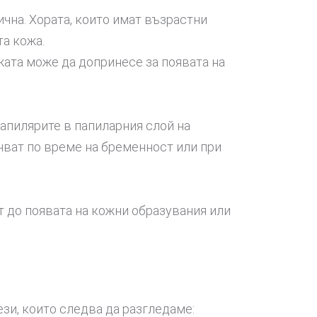
ична. Хората, които имат възрастни
и по тяхната кожа.
жата може да допринесе за появата на
апилярите в папиларния слой на
учват по време на бременност или при
т до появата на кожни образувания или
зи, които следва да разгледаме: