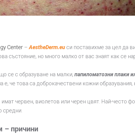
ogy Center
–
AestheDerm.eu
си поставихме за цел да в
 това състояние, но много малко от вас знаят как се
що се с образуване на малки,
папиломатозни плаки и
а е, че това са доброкачествени кожни образувания, 
ват риск за з
 имат червен, виолетов или черен цвят. Най-често фо
о средни.
м – причини