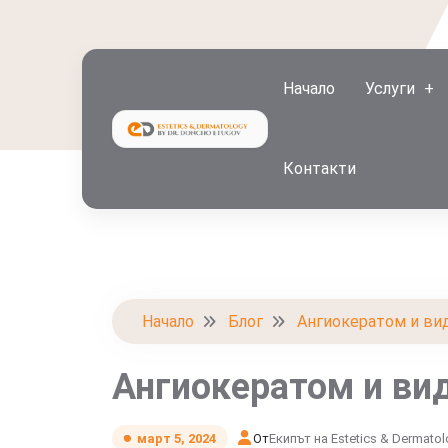
Начало
Услуги
Контакти
Начало
Блог
Ангиокератом и ви
Ангиокератом и ви
От
Екипът на Estetics & Dermato
март 5, 2024