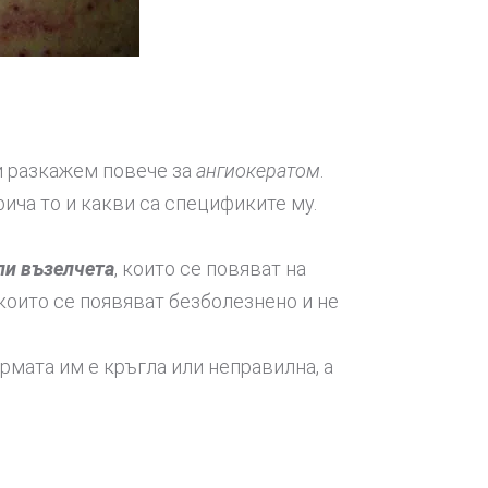
и разкажем повече за
ангиокератом
.
 нарича то и какви са спецификите му.
ли възелчета
, които се повяват на
които се появяват безболезнено и не
дравето.
рмата им е кръгла или неправилна, а