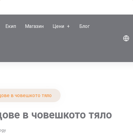
Екип
Магазин
Цени
Блог
дове в човешкото тяло
дове в човешкото тяло
logy