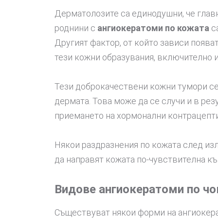
Дерматолозите са единодушни, че главн
роднини с
ангиокератоми по кожата
с
Другият фактор, от който зависи поява
тези кожни образувания, включително и
Тези доброкачествени кожни тумори се 
дермата. Това може да се случи и в ре
приемането на хормонални контрацепт
Някои раздразнения по кожата след изл
да направят кожата по-чувствителна къ
Видове ангиокератоми по ч
Съществуват някои форми на ангиокерат