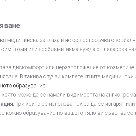
няване
а медицинска заплаха и не се препоръчва специално 
 симптоми или проблеми, няма нужда от лекарска на
здава дискомфорт или неразположение от козметиче
аняване. В такива случаи компетентните медицински 
жното образувание
.
 с която може да се намали видимостта на ангиокрем
лация
, при който се използва ток за да се изгарят и
ое кожно образувание по вашето тяло ви съветваме д