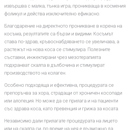
извършва с малка, тънка игра, проникваща в космения
фоликул и действа изключително ефикасно.
Благодарение на директното проникване в корена на
косъма, резултатите са бързи и видими. Косъмът
става по-здрав, кръвоснабдяването се увеличава, а
растежът на нова коса се стимулира. Полезните
съставки, инжектирани чрез мезотерапията
подхранват скалпа в дълбочина и стимулират
производството на колаген.
Особено подходяща и ефективна, процедурата се
препоръчва за хора, страдащи от хроничен косопади
или алопеция. Но може да се прилага и на пациенти
със здрава коса, като превенция и грижа за косата.
Независимо дали прилагате процедурата на лицето
или на скалпа си, по време на нея е възможно да