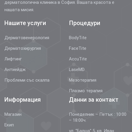
дерматологична клиника в София. Вашата красота е
нашата мисия.
Нашите услуги
Процедури
Дерматовенерология
BodyTite
Дерматохирургия
FaceTite
Лифтинг
AccuTite
Антиейдж
LaseMD
Проблеми със скалпа
Мезотерапия
Плазмо терапия
Информация
Данни за контакт
Магазин
Понеделник – Петък : 10:00
– 18:00ч.
Екип
ул. “Балша” 5, кв. Иван