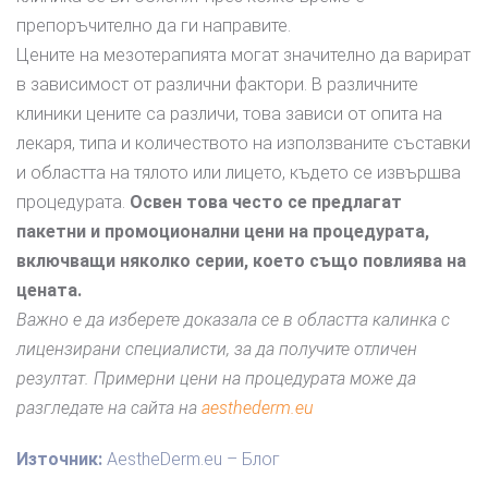
препоръчително да ги направите.
Цените на мезотерапията могат значително да варират
в зависимост от различни фактори. В различните
клиники цените са различи, това зависи от опита на
лекаря, типа и количеството на използваните съставки
и областта на тялото или лицето, където се извършва
процедурата.
Освен това често се предлагат
пакетни и промоционални цени на процедурата,
включващи няколко серии, което също повлиява на
цената.
Важно е да изберете доказала се в областта калинка с
лицензирани специалисти, за да получите отличен
резултат. Примерни цени на процедурата може да
разгледате на сайта на
aesthederm.eu
Източник:
AestheDerm.eu – Блог