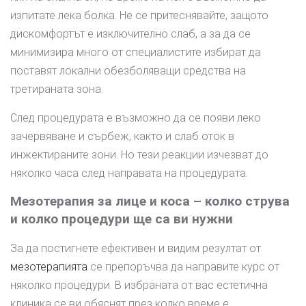
изпитате лека болка. Не се притеснявайте, защото
дискомфортът е изключително слаб, а за да се
минимизира много от специалистите избират да
поставят локални обезболяващи средства на
третираната зона.
След процедурата е възможно да се появи леко
зачервяване и сърбеж, както и слаб оток в
инжектираните зони. Но тези реакции изчезват до
няколко часа след направата на процедурата.
Мезотерапия за лице и коса – колко струва
и колко процедури ще са ви нужни
За да постигнете ефективен и видим резултат от
мезотерапията
се препоръчва да направите курс от
няколко процедури. В избраната от вас естетична
клиника се ви обяснят през колко време е