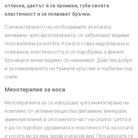
отпуска, цветът ѝ се променя, губи своята
еластичност и се появяват бръчки.
С инжектирането на необходимите за кожата
витамини, чрез мезотерапията, се забелязват видими
положителни резултати. Кожата става хидратирана и
освежена, еластичността ѝ се подобрява, а фините
бръчици и линии видимо се намаляват. Действа добре
и за намаляването на тъмните кръгове и торбички под
очите.
Мезотерапия за коса
Мезотерапията за се извършва чрез инжектиране на
комплекс от активни вещества (витамини, минерали,
аминокиселини) в окосмената част на скалпа. Целта ѝ
е да се подобри здравината и еластичността на косата
и косата ви да има здрав и красив вид. Процедурата се