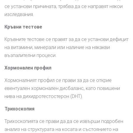
се установи причината, трябва да се направят някои
изследвания.
Кръвни тестове
Кръвните тестове се правят за да се установи дефицит
на витамини, минерали или наличие на някакви
възпалителни процеси.
Хормонален профил
Хормоналният профил се прави за да се открие
евентуален хормонален дисбаланс, като повишени
нива на дихидротестостерон (DHT).
Трихоскопия
Трихоскопията се прави да да се извърши подробен
анализ на структурата на косата и състоянието на