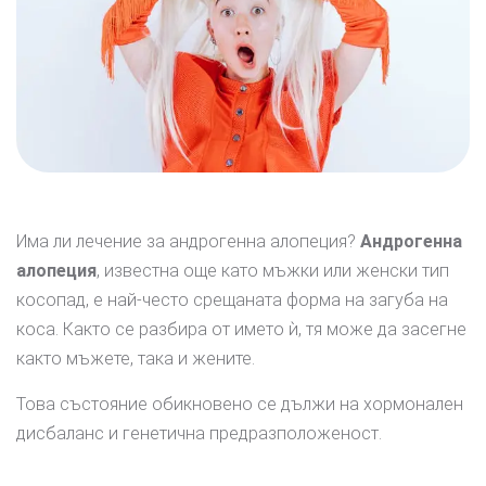
Има ли лечение за андрогенна алопеция?
Андрогенна
алопеция
, известна още като мъжки или женски тип
косопад, е най-често срещаната форма на загуба на
коса. Както се разбира от името ѝ, тя може да засегне
както мъжете, така и жените.
Това състояние обикновено се дължи на хормонален
дисбаланс и генетична предразположеност.