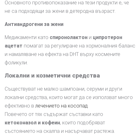
Основното противопоказание на тези продукти е, че
не са подходящи за жени в детеродна възраст.
Антиандрогени за жени
Медикаменти като
спиронолактон
и
ципротерон
ацетат
помагат за регулиране на хормоналния баланс
и намаляване на ефекта на DHT върху космените
фоликули.
Локални и козметични средства
Съществуват не малко шампоани, серуми и други
локални средства, които могат да се използват много
ефективно в
лечението на косопад
.
Повечето от тях съдържат съставки като
кетоконазол и кофеин
, които подобряват
състоянието на скалпа и насърчават растежа.