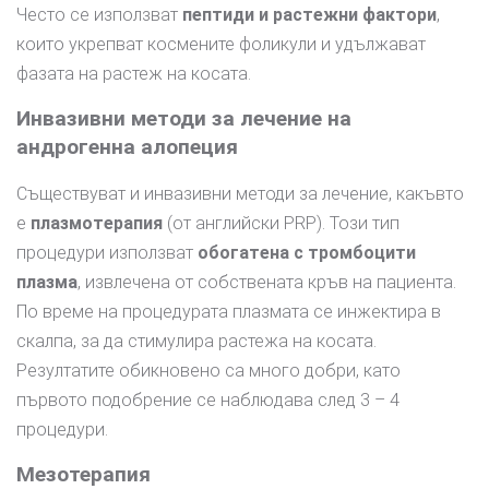
Често се използват
пептиди и растежни фактори
,
които укрепват космените фоликули и удължават
фазата на растеж на косата.
Инвазивни методи за лечение на
андрогенна алопеция
Съществуват и инвазивни методи за лечение, какъвто
е
плазмотерапия
(от английски PRP). Този тип
процедури използват
обогатена с тромбоцити
плазма
, извлечена от собствената кръв на пациента.
По време на процедурата плазмата се инжектира в
скалпа, за да стимулира растежа на косата.
Резултатите обикновено са много добри, като
първото подобрение се наблюдава след 3 – 4
процедури.
Мезотерапия