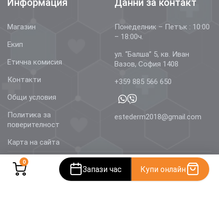
Информация
Данни за контакт
Магазин
Понеделник – Петък : 10:00
– 18:00ч.
Екип
ул. “Балша” 5, кв. Иван
Етична комисия
Вазов, София 1408
Контакти
+359 885 566 650
Общи условия
Политика за
estederm2018@gmail.com
поверителност
Карта на сайта
0
Запази час
Купи онлайн
© 2026 Estetics & Dermatology –
AestheDerm.eu
| Всички
права запазени.