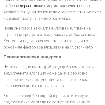
любезни
дерматолози
в
дерматологичен център
AestheDerm) ще ви помогне да следите състоянието си
и да адаптирате лечението при нужда.
Правилна грижа за скалпа включва избягване на
агресивни продукти и поддръжка на добра хигиена.
Контролът над хроничният стрес също е един от
основните фактори за влошаване на състоянието.
Психологическа подкрепа
Не на последно място трябва да добавим и това, че
андрогенната алопеция може да има сериозно
влияние върху самочувствието на всеки човек,
независимо дали е мъж или жена.
Ето защо в подобен случай терапията или групите за
подкрепа биха могли да помогнат на пациентите