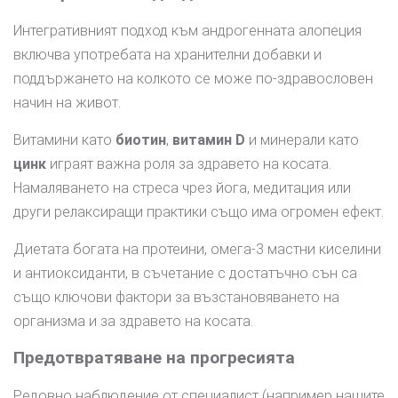
Интегративният подход към андрогенната алопеция
включва употребата на хранителни добавки и
поддържането на колкото се може по-здравословен
начин на живот.
Витамини като
биотин
,
витамин D
и минерали като
цинк
играят важна роля за здравето на косата.
Намаляването на стреса чрез йога, медитация или
други релаксиращи практики също има огромен ефект.
Диетата богата на протеини, омега-3 мастни киселини
и антиоксиданти, в съчетание с достатъчно сън са
също ключови фактори за възстановяването на
организма и за здравето на косата.
Предотвратяване на прогресията
Редовно наблюдение от специалист (например нашите