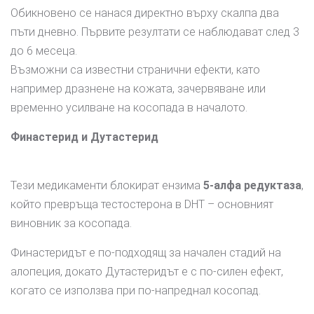
Обикновено се нанася директно върху скалпа два
пъти дневно. Първите резултати се наблюдават след 3
до 6 месеца.
Възможни са известни странични ефекти, като
например дразнене на кожата, зачервяване или
временно усилване на косопада в началото.
Финастерид и Дутастерид
Тези медикаменти блокират ензима
5-алфа редуктаза
,
който превръща тестостерона в DHT – основният
виновник за косопада.
Финастеридът е по-подходящ за начален стадий на
алопеция, докато Дутастеридът е с по-силен ефект,
когато се използва при по-напреднал косопад.