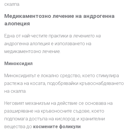
скалпа.
Медикаментозно лечение на андрогенна
алопеция
Една от най-честите практики в
лечението на
андрогенна алопеция
е използването на
медикаментозно лечение.
Миноксидил
Миноксидилът е локално средство, което стимулира
растежа на косата, подобрявайки кръвоснабдяването
на скалпа.
Неговият механизъм на действие се основава на
разширяване на кръвоносните съдове, което
подпомага достъпа на кислород и хранителни
вещества до
космените фоликули
.