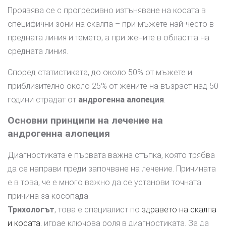
Проявява се с прогресивно изтъняване на косата в
специфични зони на скалпа – при мъжете най-често в
предната линия и темето, а при жените в областта на
средната линия.
Според статистиката, до около 50% от мъжете и
приблизително около 25% от жените на възраст над 50
години страдат от
андрогенна алопеция
.
Основни принципи на лечение на
андрогенна алопеция
Диагностиката е първата важна стъпка, която трябва
да се направи преди започване на лечение. Причината
е в това, че е много важно да се установи точната
причина за косопада.
Трихологът
, това е специалист по
здравето на скалпа
и косата
, играе ключова роля в диагностиката. За да