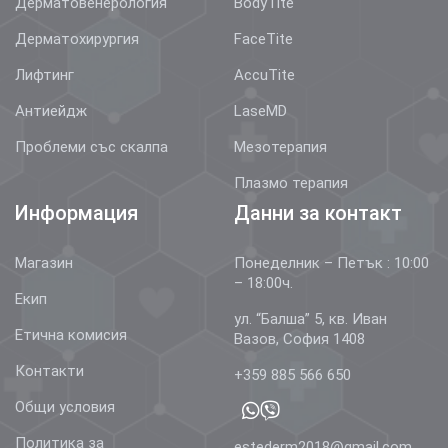
Дерматовенерология
BodyTite
Дерматохирургия
FaceTite
Лифтинг
AccuTite
Антиейдж
LaseMD
Проблеми със скалпа
Мезотерапия
Плазмо терапия
Информация
Данни за контакт
Магазин
Понеделник – Петък : 10:00
– 18:00ч.
Екип
ул. “Балша” 5, кв. Иван
Етична комисия
Вазов, София 1408
Контакти
+359 885 566 650
Общи условия
Политика за
estederm2018@gmail.com