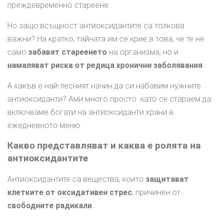
преждевременно стареене.
Но защо всъщност антиоксидантите са толкова
важни? На кратко, тайната им се крие в това, че те не
само
забавят стареенето
на организма, но и
намаляват риска от редица хронични заболявания
.
А какъв е най-лесният начин да си набавим нужните
антиоксиданти? Ами много просто като се стараем да
включваме богати на антиоксиданти храни в
ежедневното меню.
Какво представляват и каква е ролята на
антиоксидантите
Антиоксидантите са вещества, които
защитават
клетките от оксидативен стрес
, причинен от
свободните радикали
.