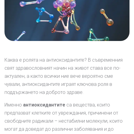
Каква е ролята на антиоксидантите? В съвременния
свят здравословният начин на живот става все по-
актуален, а както всички ние вече вероятно сме
чували, антиоксидантите играят ключова роля в
поддържането на доброто здраве.
Именно
антиоксидантите
са вещества, които
предпазват клетките от увреждания, причинени от
свободните радикали – нестабилни молекули, които
могат да доведат до различни заболявания и до