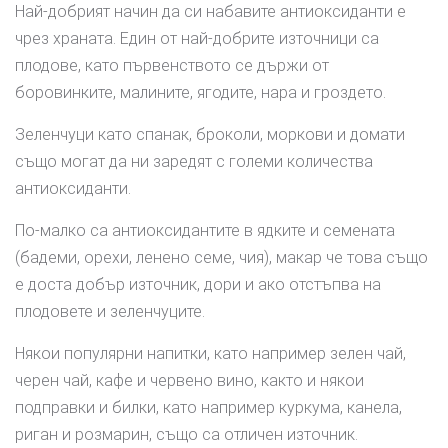
Най-добрият начин да си набавите антиоксиданти е
чрез храната. Един от най-добрите източници са
плодове, като първенството се държи от
боровинките, малините, ягодите, нара и гроздето.
Зеленчуци като спанак, броколи, моркови и домати
също могат да ни заредят с големи количества
антиоксиданти.
По-малко са антиоксидантите в ядките и семената
(бадеми, орехи, ленено семе, чия), макар че това също
е доста добър източник, дори и ако отстъпва на
плодовете и зеленчуците.
Някои популярни напитки, като например зелен чай,
черен чай, кафе и червено вино, както и някои
подправки и билки, като например куркума, канела,
риган и розмарин, също са отличен източник.