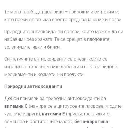
Те могат да бъдат два вида – природни и синтетични,
като всеки от тях има своето предназначение и ползи.
Природните антиоксиданти са тези, които можем да си
набавим чрез храната. Те се срещат в плодовете,
зеленчуците, ядки и билки.
Синтетичните антиоксиданти са онези, които се
използват в хранителните добавки и в някои видове
медикаменти и козметични продукти.
Природни антиоксиданти
Добри примери за природни антиоксиданти са
витамин С
(намира се в цитрусовите плодове, ягодите,
чушките и други),
витамин Е
(присъства в ядките,
семената и растителните масла,
бета-каротина