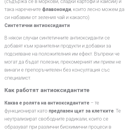
(съдържа се в моркови, сладки картофи и кайсии) и
така наречените
флавоноиди
, които лесно можем да
си набавим от зеления чай и какаото).
Синтетични антиоксиданти
В някои случаи синтетичните антиоксиданти се
добавят към хранителни продукти и добавки за
подсилване на положителния им ефект. Въпреки че
могат да бъдат полезни, прекомерният им прием не
винаги е препоръчителен без консултация със
специалист.
Как работят антиоксидантите
Каква е ролята на антиоксидантите
– те
функционират като
предпазен щит за клетките
. Те
неутрализират свободните радикали, които се
образуват при различни биохимични процеси в