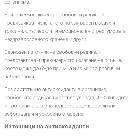
организма.
Най-големи количества свободни радикали
предизвикват излагането на замърсен въздух и
токсини, физическият и емоционален стрес, умората,
нездравословното хранене и други.
Сериозен източник на свободни радикали
представлява и прекомерното излагане на слънце,
което може да бъде причина и за много различни
заболявания.
Без достатъчно антиоксиданти в организма,
свободните радикали могат да увредят ДНК, липидите
и протеините в клетките, което води до различни
заболявания и ускорено стареене.
Източници на антиоксиданти