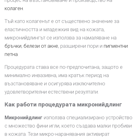
процес на възстановяване и производство на
колаген
.
Тъй като колагенът е от съществено значение за
еластичността и младежкия вид на кожата,
микронийдлингът се използва за намаляване на
бръчки
,
белези от акне
, разширени пори и
пигментни
петна
.
Процедурата става все по-предпочитана, защото е
минимално инвазивна, има кратък период на
възстановяване и осигурява изключително
удовлетворителни естествени резултати.
Как работи процедурата микронийдлинг
Микронийдлинг
използва специализирано устройство
с множество фини игли, което създава малки пробиви
в кожата. Тези микро-наранявания активират