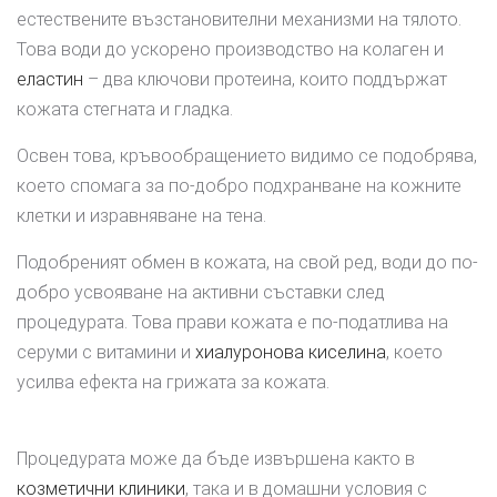
естествените възстановителни механизми на тялото.
Това води до ускорено производство на колаген и
еластин
– два ключови протеина, които поддържат
кожата стегната и гладка.
Освен това, кръвообращението видимо се подобрява,
което спомага за по-добро подхранване на кожните
клетки и изравняване на тена.
Подобреният обмен в кожата, на свой ред, води до по-
добро усвояване на активни съставки след
процедурата. Това прави кожата е по-податлива на
серуми с витамини и
хиалуронова киселина
, което
усилва ефекта на грижата за кожата.
Процедурата може да бъде извършена както в
козметични клиники
, така и в домашни условия с