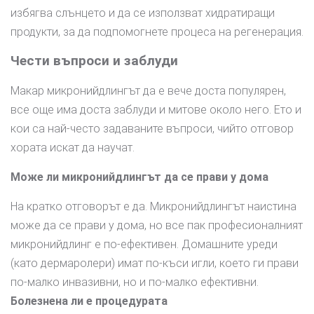
избягва слънцето и да се използват хидратиращи
продукти, за да подпомогнете процеса на регенерация.
Чести въпроси и заблуди
Макар микронийдлингът да е вече доста популярен,
все още има доста заблуди и митове около него. Ето и
кои са най-често задаваните въпроси, чийто отговор
хората искат да научат.
Може ли микронийдлингът да се прави у дома
На кратко отговорът е да. Микронийдлингът наистина
може да се прави у дома, но все пак професионалният
микронийдлинг е по-ефективен. Домашните уреди
(като дермаролери) имат по-къси игли, което ги прави
по-малко инвазивни, но и по-малко ефективни.
Болезнена ли е процедурата