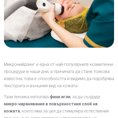
Микронийдлинг е една от най-популярните козметични
процедури в наши дни, а причината да стане толкова
известна, това е способността ѝ видимо да подобрява
текстурата и външния вид на кожата.
Тази техника използва
фини игли
, за да създаде
микро-наранявания в повърхностния слой на
кожата
, което има за цел да стимулира естествения