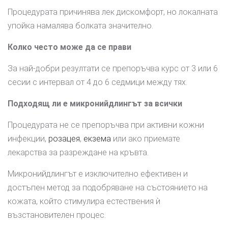
Процедурата причинява лек дискомфорт, но локалната
упойка намалява болката значително.
Колко често може да се прави
За най-добри резултати се препоръчва курс от 3 или 6
сесии с интервал от 4 до 6 седмици между тях.
Подходящ ли е микронийдлингът за всички
Процедурата не се препоръчва при активни кожни
инфекции,
розацея
,
екзема
или ако приемате
лекарства за разреждане на кръвта.
Микронийдлингът е изключително ефективен и
достъпен метод за подобряване на състоянието на
кожата, който стимулира естествения ѝ
възстановителен процес.