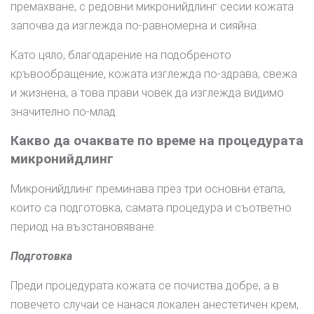
премахване, с редовни микронийдлинг сесии кожата
започва да изглежда по-равномерна и сияйна.
Като цяло, благодарение на подобреното
кръвообращение, кожата изглежда по-здрава, свежа
и жизнена, а това прави човек да изглежда видимо
значително по-млад.
Какво да очаквате по време на процедурата
микронийдлинг
Микронийдлинг преминава през три основни етапа,
които са подготовка, самата процедура и съответно
период на възстановяване.
Подготовка
Преди процедурата кожата се почиства добре, а в
повечето случаи се нанася локален анестетичен крем,