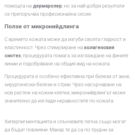
помощта на
дермаролер
, но за най-добри резултати
се препоръчва професионална сесия.
Ползи от микронийдлинга
С времето кожата може да изгуби своята гладкост и
еластичност. Чрез стимулиране на
колагеновия
синтез
, процедурата помага за изглаждане на фините
линии и подобряване на общия вид на кожата.
Процедурата е особено ефективна при белези от акне,
хирургически белези и стрии. Чрез насърчаване на
нов растеж на кожни клетки, микронийдлингът може
значително да изглади неравностите по кожата.
Хиперпигментацията и слънчевите петна също могат
да бъдат повлияни. Макар те да са по-трудни за