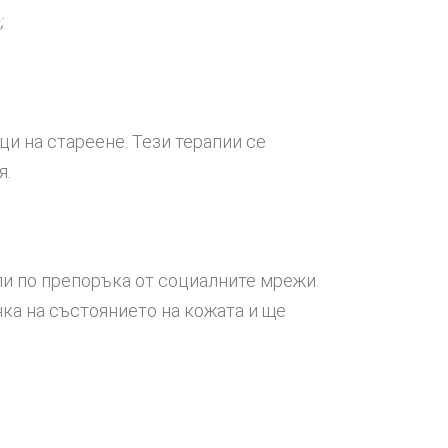
;
и на стареене. Тези терапии се
я.
и по препоръка от социалните мрежи.
нка на състоянието на кожата и ще