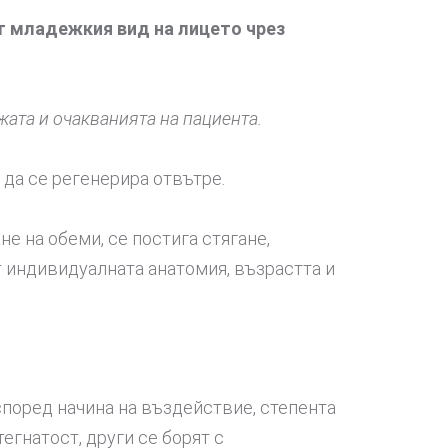
т младежкия вид на лицето чрез
жата и очакванията на пациента.
 да се регенерира отвътре.
е на обеми, се постига стягане,
т индивидуалната анатомия, възрастта и
поред начина на въздействие, степента
егнатост, други се борят с