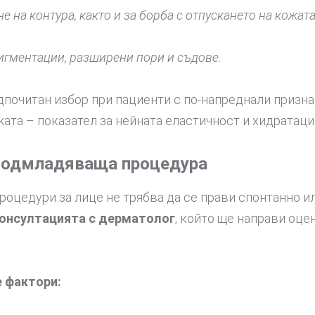
не на контура, както и за борба с отпускането на кожата
пигментации, разширени пори и съдове.
почитан избор при пациенти с по-напреднали признац
ата – показател за нейната еластичност и хидратаци
подмладяваща процедура
оцедури за лице не трябва да се прави спонтанно ил
консултацията с дерматолог
, който ще направи оце
е фактори: