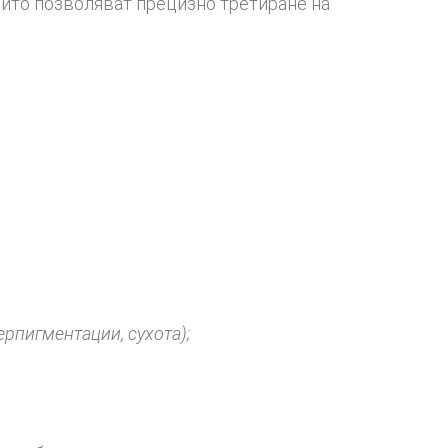
оито позволяват прецизно третиране на
рпигментации, сухота);