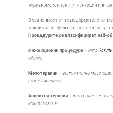
неравномерен тен, пигментации или загу
В зависимост от това, дерматологът мо
максимален ефект с естествен резулта
Процедурите се класифицират най-общ
Инжекционни процедури
–
като
ботули
обеми;
Мезотерапии
–
включително мезотерапи
аминокиселини;
Апаратни терапии
–
като радиочестотен
кожни влакна;