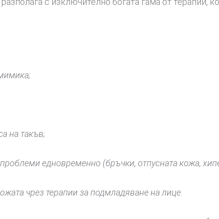
азполага с изключително богата гама от терапии, к
 мимика;
а на такъв;
проблеми едновременно (бръчки, отпусната кожа, хипе
кожата чрез терапии за подмладяване на лице.