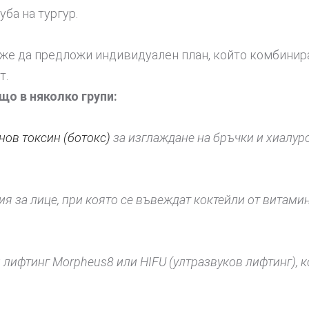
ба на тургур.
же да предложи индивидуален план, който комбинира
т.
о в няколко групи:
нов токсин (ботокс)
за изглаждане на бръчки и хиалур
я за лице, при която се въвеждат коктейли от витами
 лифтинг Morpheus8 или HIFU (ултразвуков лифтинг), 