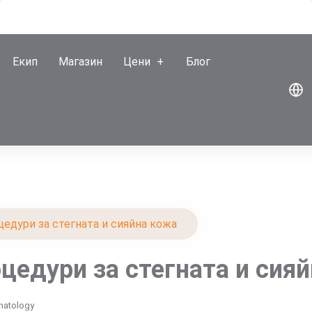
Екип
Магазин
Цени
Блог
едури за стегната и сияйна кожа
едури за стегната и сия
matology