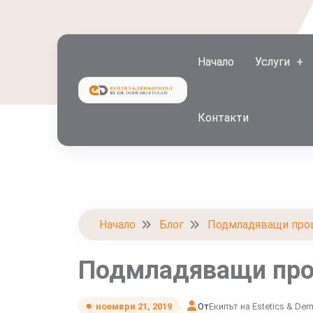
Начало
Услуги
Контакти
Начало
Блог
Подмладяващи проц
Подмладяващи проц
От
Екипът на Estetics & Der
ноември 21, 2019