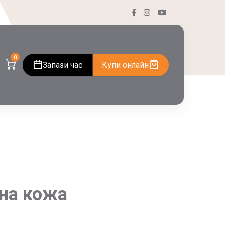
0
Запази час
Купи онлайн
йна кожа