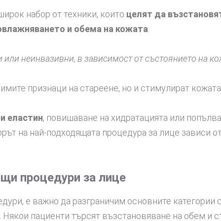
ирок набор от техники, които
целят да възстановя
 овлажняването и обема на кожата
.
и или неинвазивни, в зависимост от състоянието на ко
имите признаци на стареене, но и стимулират кожата
 и еластин
, повишаване на хидратацията или попълван
орът на най-подходящата процедура за лице зависи о
щи процедури за лице
дури, е важно да разграничим основните категории с
 Някои пациенти търсят възстановяване на обем и ст