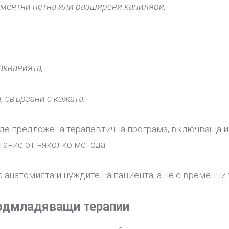
игментни петна или разширени капиляри;
акванията;
 свързани с кожата.
ъде предложена терапевтична програма, включваща 
тание от няколко метода.
 анатомията и нуждите на пациента, а не с временни
одмладяващи терапии