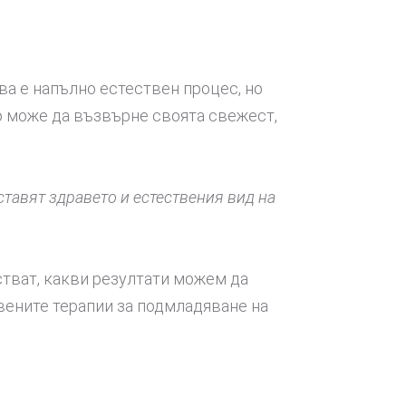
ва е напълно естествен процес, но
то може да възвърне своята свежест,
тавят здравето и естествения вид на
стват, какви резултати можем да
вените терапии за подмладяване на