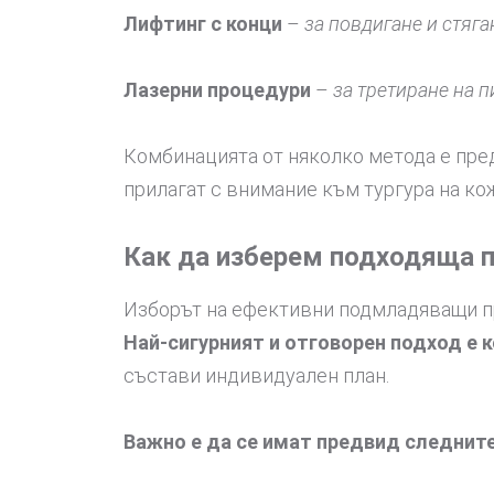
Лифтинг с конци
–
за повдигане и стяга
Лазерни процедури
–
за третиране на 
Комбинацията от няколко метода е пред
прилагат с внимание към тургура на кож
Как да изберем подходяща 
Изборът на ефективни подмладяващи пр
Най-сигурният и отговорен подход е 
състави индивидуален план.
Важно е да се имат предвид следнит