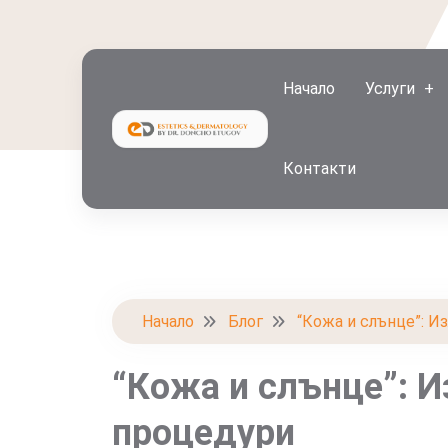
Начало
Услуги
Контакти
Начало
Блог
“Кожа и слънце”: И
“Кожа и слънце”: И
процедури