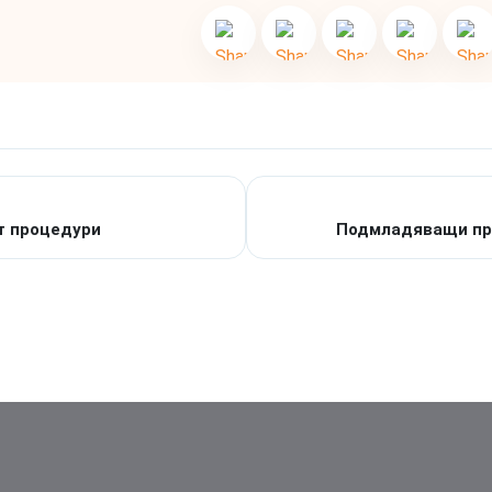
т процедури
Подмладяващи про