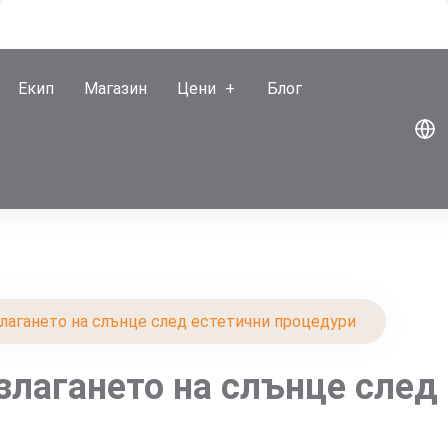
Екип
Магазин
Цени
Блог
злагането на слънце след естетични процедури
злагането на слънце след