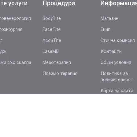
те услуги
Процедури
Информаци
овенерология
BodyTite
Магазин
охирургия
FaceTite
Екип
г
AccuTite
Етична комисия
йдж
LaseMD
Контакти
ми със скалпа
Мезотерапия
Общи условия
Плазмо терапия
Политика за
поверителност
Карта на сайта
 Estetics & Dermatology –
AestheDerm.eu
| Всички права за