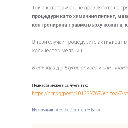
Той е категоричен, че през лятото не т
процедури като химичния пилинг, ме
контролирана травма върху кожата, к
В тези случаи процедурите активират м
количество меланин.
В епизода д-р Етугов описва и най- нови
Подкаста можете да чуете тук:
https://bnr.bg/post/101333767/epizod-7-ot-
Източник:
AestheDerm.eu – Блог