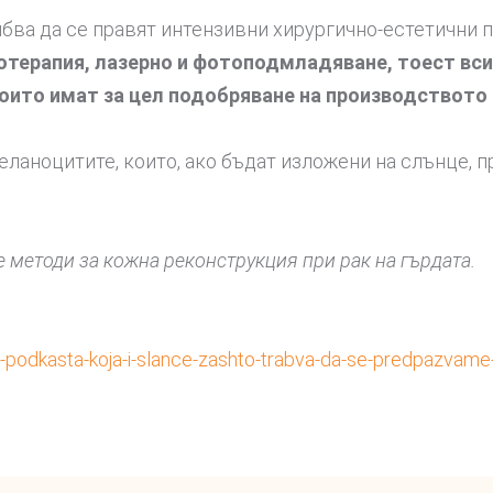
рябва да се правят интензивни хирургично-естетични 
зотерапия, лазерно и фотоподмладяване, тоест в
оито имат за цел подобряване на производството 
еланоцитите, които, ако бъдат изложени на слънце,
те методи за кожна реконструкция при рак на гърдата.
podkasta-koja-i-slance-zashto-trabva-da-se-predpazvame-o