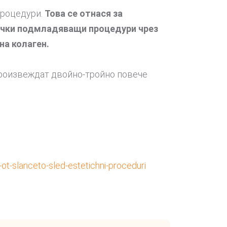
процедури.
Това се отнася за
сички подмладяващи процедури чрез
на колаген.
 произвеждат двойно-тройно повече
t-slanceto-sled-estetichni-proceduri