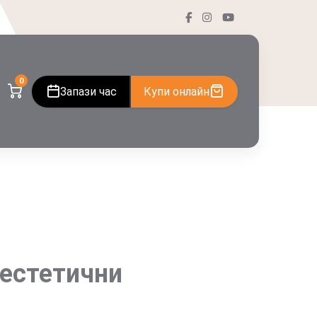
0
Запази час
Купи онлайн
 естетични