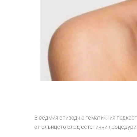
В седмия епизод на тематичния подкаст
от слънцето след естетични процедури