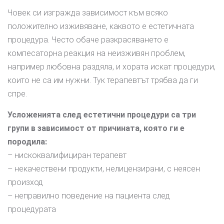
Човек си изгражда зависимост към всяко
положително изживяване, каквото е естетичната
процедура. Често обаче разкрасяването е
компесаторна реакция на неизживян проблем,
например любовна раздяла, и хората искат процедури,
които не са им нужни. Тук терапевтът трябва да ги
спре.
Усложенията след естетични процедури са три
групи в зависимост от причината, която ги е
породила:
– нискоквалифициран терапевт
– некачествени продукти, нелицензирани, с неясен
произход
– неправилно поведение на пациента след
процедурата