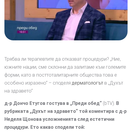
Трябва ли терапевтите да отказват процедури? „Ние,
южните нации, сме склонни да залитаме към големите
форми, като в посттоталитарните общества това е
особено изразено“ – споделя
дерматологът
в „Духът
на здравето“
д-р Дончо Етугов гостува в „Преди обед“
(bTV).
В
рубриката „Духът на здравето“ той коментира с д-р
Неделя Щонова усложненията след естетични
процедури
. Ето какво сподели той: