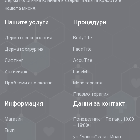
дерматологична клиника в София. Вашата красота е
нашата мисия.
Нашите услуги
Процедури
Дерматовенерология
BodyTite
Дерматохирургия
FaceTite
Лифтинг
AccuTite
Антиейдж
LaseMD
Проблеми със скалпа
Мезотерапия
Плазмо терапия
Информация
Данни за контакт
Магазин
Понеделник – Петък : 10:00
– 18:00ч.
Екип
ул. “Балша” 5, кв. Иван