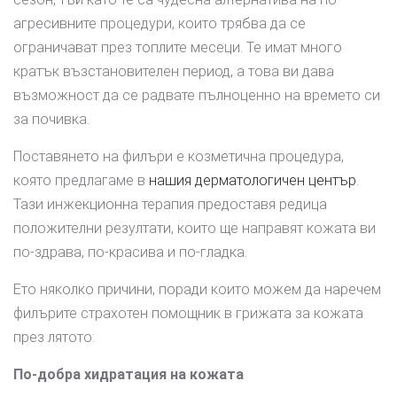
агресивните процедури, които трябва да се
ограничават през топлите месеци. Те имат много
кратък възстановителен период, а това ви дава
възможност да се радвате пълноценно на времето си
за почивка.
Поставянето на филъри е козметична процедура,
която предлагаме в
нашия дерматологичен център
.
Тази инжекционна терапия предоставя редица
положителни резултати, които ще направят кожата ви
по-здрава, по-красива и по-гладка.
Ето няколко причини, поради които можем да наречем
филърите страхотен помощник в грижата за кожата
през лятото:
По-добра хидратация на кожата