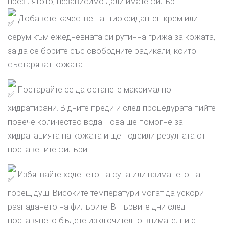
през лятото, независимо дали имате филър.
Добавете качествен антиоксидантен крем или
серум към ежедневната си рутинна грижа за кожата,
за да се борите със свободните радикали, които
състаряват кожата.
Постарайте се да останете максимално
хидратирани. В дните преди и след процедурата пийте
повече количество вода. Това ще помогне за
хидратацията на кожата и ще подсили резултата от
поставените филъри.
Избягвайте ходенето на суна или взимането на
горещ душ. Високите температури могат да ускори
разпадането на филърите. В първите дни след
поставянето бъдете изключително внимателни с