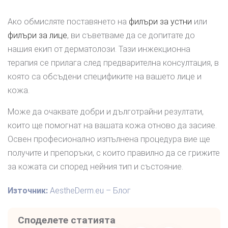
Ако обмисляте поставянето на
филъри за устни
или
филъри за лице
, ви съветваме да се допитате до
нашия екип от дерматолози. Тази инжекционна
терапия се прилага след предварителна консултация, в
която са обсъдени спецификите на вашето лице и
кожа.
Може да очаквате добри и дълготрайни резултати,
които ще помогнат на вашата кожа отново да засияе.
Освен професионално изпълнена процедура вие ще
получите и препоръки, с които правилно да се грижите
за кожата си според нейния тип и състояние.
Източник:
AestheDerm.eu – Блог
Споделете статията