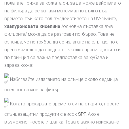
полагате грижа за кожата си, за да може действието
на филъра да се запази максимално дълго във
времето, тъй като под въздейстивето на UV-лъчите,
хиалуроновата киселина
/основна съставка във
филърите/ може да се разгради по-бързо. Това не
означва, че не трябва да се излагате на слънце, но е
препръчително да следвате няколко правила, които и
по принцип са важна предпоставка за хубава и
здрава кожа:
Избягвайте излагането на слънце около седмица
след поставяне на филър.
Когато прекарвате времето си на открито, носете
слънцезащитни продукти с висок
SPF
. Ако е
възможно, носете и шапка. Това е важно изискване