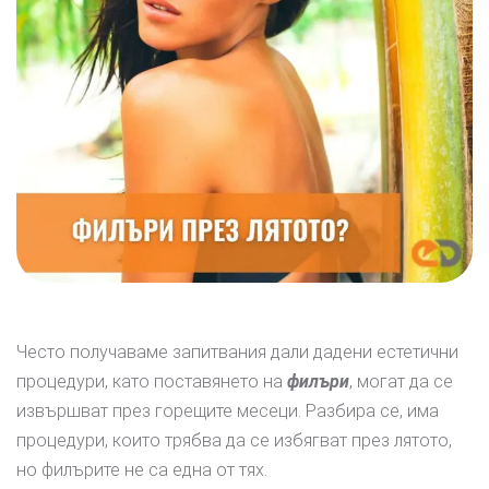
Често получаваме запитвания дали дадени естетични
процедури, като поставянето на
филъри
, могат да се
извършват през горещите месеци. Разбира се, има
процедури, които трябва да се избягват през лятото,
но филърите не са една от тях.