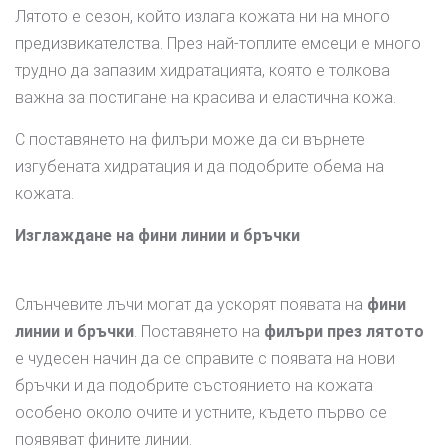
Лятото е сезон, който излага кожата ни на много
предизвикателства. През най-топлите емсеци е много
трудно да запазим хидратацията, която е толкова
важна за постигане на красива и еластична кожа.
С поставянето на филъри може да си върнете
изгубената хидратация и да подобрите обема на
кожата.
Изглаждане на фини линии и бръчки
Слънчевите лъчи могат да ускорят появата на
фини
линии и бръчки
. Поставянето на
филъри през лятото
е чудесен начин да се справите с появата на нови
бръчки и да подобрите състоянието на кожата
особено около очите и устните, където първо се
появяват фините линии.