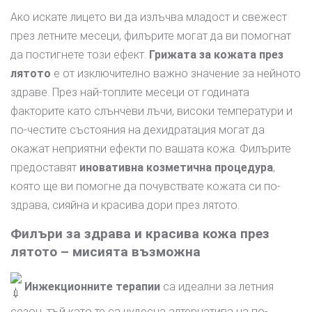
Ако искате лицето ви да излъчва младост и свежест
през летните месеци, филърите могат да ви помогнат
да постигнете този ефект.
Грижата за кожата през
лятото
е от изключително важно значение за нейното
здраве. През най-топлите месеци от годината
факторите като слънчеви лъчи, високи температури и
по-честите състояния на дехидратация могат да
окажат неприятни ефекти по вашата кожа. Филърите
предоставят
иновативна козметична процедура
,
която ще ви помогне да почувствате кожата си по-
здрава, сияйна и красива дори през лятото.
Филъри за здрава и красива кожа през
лятото – мисията възможна
Инжекционните терапии
са идеални за летния
сезон, тъй като те са чудесна алтернатива на по-