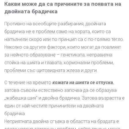
Какви може да са причините за появата на
двойната брадичка
Противно на всеобщите разбирания, двойната
брадичка не е проблем само на хората, които са
напълнели скоро или по принцип са с по-голямо тегло.
Няколко са другите фактори, които могат да повлияят
за нейното образуване – генетиката, неправилна
стойка на шията и главата, хормонални проблеми,
проблеми със щитовидната жлеза и други.
С течение на времето
кожата на шията се отпуска
,
затова съвсем естествено започва да се образува
„жабешка шия“ и двойна брадичка. Затова възрастта е
един от най-честите причинители на двойната
брадичка.
Неприятната двойна сгъвка в областта на брадата е