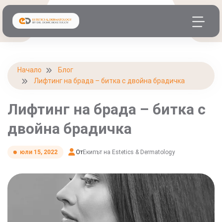
Начало
Блог
Лифтинг на брада – битка с двойна брадичка
Лифтинг на брада – битка с
двойна брадичка
От
Екипът на Estetics & Dermatology
юли 15, 2022