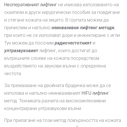
Неоперативният лифтинг
не изисква използването на
скалпели и други хирургически пособия за повдигане
и стягане кожата на лицето. В групата можем да
причислим и напълно
неинвазивни лифтинг методи
,
при които не се използват дори и инжектиране с игли.
Тук можем да посочим
радиочестотният
и
ултразвуковият
лифтинг, които достигат до
вътрешните слоеве на кожата посредством
въздействието на звукови вълни с определена
честота.
За премахване на двойната брадичка може да се
използва и напълно неинвазивният
HIFU лифтинг
метод. Техниката разчита на високоинтензивни
концентрирани ултразвукови вълни.
При прилагане на този метод повърхността на кожата