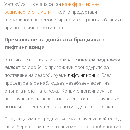
VenusViva пък е апарат за
нанофракционен
радиочестотен лифтинг
, който предоставя
възможност за ремоделиране и контрол на аблацията
при по-голяма ефективност.
Премахване на двойната брадичка с
лифтинг конци
За стягане на шията и извайване
контура на долната
челюст
са особено приложими процедурите за
поставяне на резорбируеми
лифтинг конци
. След
процедурата се наблюдава незабавен ефект на
опъната и стегната кожа. Конците допринасят за
насърчаване синтеза на колаген, което означава че
подпомагат естественото подмладяване на кожата.
Следва да имате предвид, че има значение кой метод
ще изберете, най-вече в зависимост от особеностите