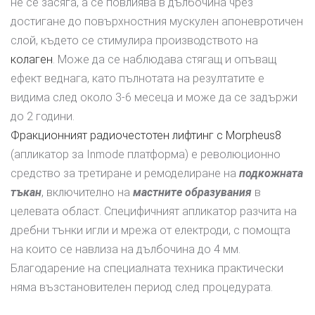
не се засяга, а се повлиява в дълбочина чрез
достигане до повърхностния мускулен апоневротичен
слой, където се стимулира производството на
колаген
. Може да се наблюдава стягащ и опъващ
ефект веднага, като пълнотата на резултатите е
видима след около 3-6 месеца и може да се задържи
до 2 години.
Фракционният радиочестотен лифтинг с Morpheus8
(апликатор за Inmode платформа) е революционно
средство за третиране и ремоделиране на
подкожната
тъкан
, включително на
мастните образувания
в
целевата област. Специфичният апликатор разчита на
дребни тънки игли и мрежа от електроди, с помощта
на които се навлиза на дълбочина до 4 мм.
Благодарение на специалната техника практически
няма възстановителен период след процедурата.