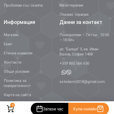
Проблеми със скалпа
Мезотерапия
Плазмо терапия
Информация
Данни за контакт
Магазин
Понеделник – Петък : 10:00
– 18:00ч.
Екип
ул. “Балша” 5, кв. Иван
Етична комисия
Вазов, София 1408
Контакти
+359 885 566 650
Общи условия
Политика за
estederm2018@gmail.com
поверителност
Карта на сайта
0
Запази час
Купи онлайн