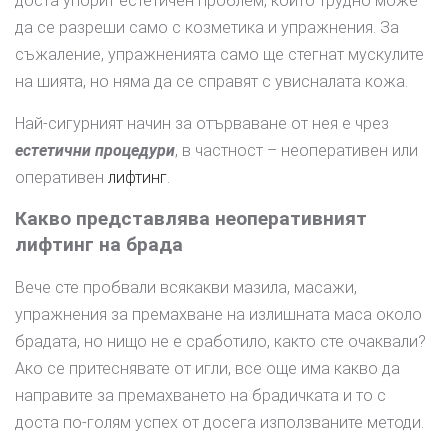
доста упорит естетичен проблем, който трудно може
да се разреши само с козметика и упражнения. За
съжаление, упражненията само ще стегнат мускулите
на шията, но няма да се справят с увисналата кожа.
Най-сигурният начин за отърваване от нея е чрез
естетични процедури
, в частност – неоперативен или
оперативен
лифтинг
.
Какво представлява неоперативният
лифтинг на брада
Вече сте пробвали всякакви мазила, масажи,
упражнения за премахване на излишната маса около
брадата, но нищо не е сработило, както сте очаквали?
Ако се притеснявате от игли, все още има какво да
направите за премахването на брадичката и то с
доста по-голям успех от досега използваните методи.