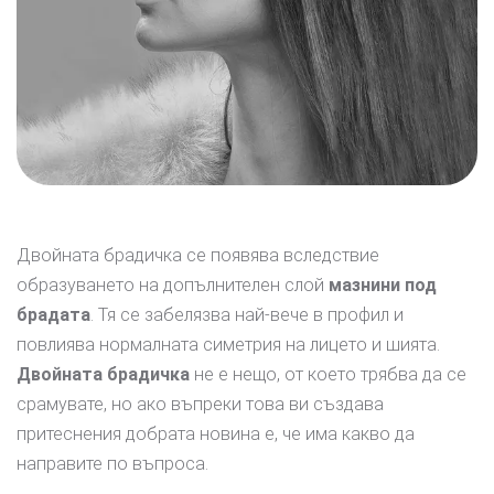
Двойната брадичка се появява вследствие
образуването на допълнителен слой
мазнини под
брадата
. Тя се забелязва най-вече в профил и
повлиява нормалната симетрия на лицето и шията.
Двойната брадичка
не е нещо, от което трябва да се
срамувате, но ако въпреки това ви създава
притеснения добрата новина е, че има какво да
направите по въпроса.