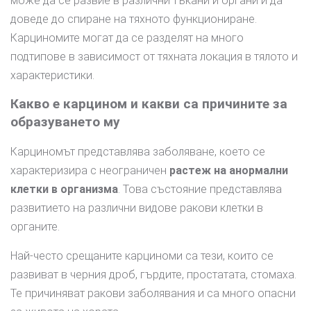
може да се развие в различни тъкани и органи и да
доведе до спиране на тяхното функциониране.
Карциномите могат да се разделят на много
подтипове в зависимост от тяхната локация в тялото и
характеристики.
Какво е карцином и какви са причините за
образуването му
Карциномът представлява заболяване, което се
характеризира с неограничен
растеж на анормални
клетки в организма
. Това състояние представлява
развитието на различни видове ракови клетки в
органите.
Най-често срещаните карциноми са тези, които се
развиват в черния дроб, гърдите, простатата, стомаха.
Те причиняват ракови заболявания и са много опасни