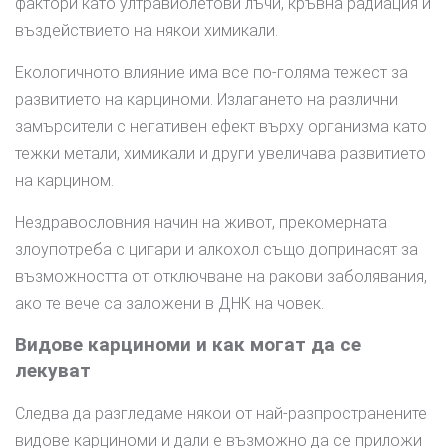
фактори като ултравиолетови лъчи, кръвна радиация и
въздействието на някои химикали.
Екологичното влияние има все по-голяма тежест за
развитието на карциноми. Излагането на различни
замърсители с негативен ефект върху организма като
тежки метали, химикали и други увеличава развитието
на карцином.
Нездравословния начин на живот, прекомерната
злоупотреба с цигари и алкохол също допринасят за
възможността от отключване на ракови заболявания,
ако те вече са заложени в ДНК на човек.
Видове карциноми и как могат да се
лекуват
Следва да разгледаме някои от най-разпространените
видове карциноми и дали е възможно да се приложи