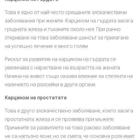
Това е едно от най-често срещаните злокачествени
заболявания при жените. Карцином на гърдата засяга
гръдната жлеза и тъканите около нея. При ранно
откриване на това заболяване шансът за прилагане
на успешно лечение е много голям.
Рискът за развитие на карцином на гърдата се
увеличава с нарастване на възрастта на жената.
Начина на живот също оказва влияние за степента на
наличието на разсейки в други органи.
Карцином на простатата
Това е друго злокачествено заболяване, което засяга
простатната жлеза и се проявява при мъжете.
Причините за развитието на това раково заболяване
не са напълно ясни, но се смята, че основна роля имат