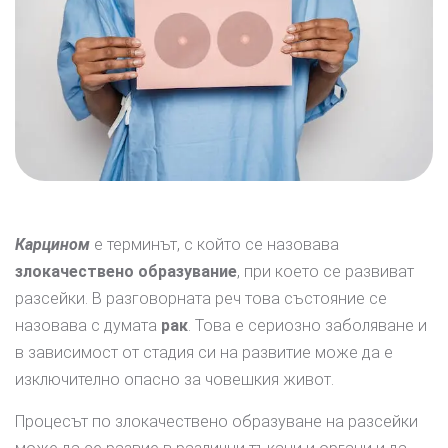
Карцином
е терминът, с който се назовава
злокачествено образувание
, при което се развиват
разсейки. В разговорната реч това състояние се
назовава с думата
рак
. Това е сериозно заболяване и
в зависимост от стадия си на развитие може да е
изключително опасно за човешкия живот.
Процесът по злокачествено образуване на разсейки