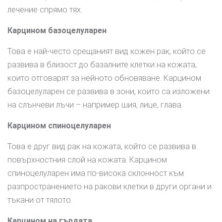
лечение спрямо тях.
Карцином базоцелуларен
Това е най-често срещаният вид кожен рак, който се
развива в близост до базалните клетки на кожата,
които отговарят за нейното обновяване. Карцином
базоцелуларен се развива в зони, които са изложени
на слънчеви лъчи – например шия, лице, глава.
Карцином спиноцелуларен
Това е друг вид рак на кожата, който се развива в
повърхностния слой на кожата. Карцином
спиноцелуларен има по-висока склонност към
разпространението на ракови клетки в други органи и
тъкани от тялото.
Карцином на гърдата