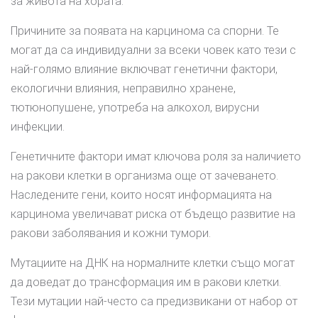
за живота на хората.
Причините за появата на карцинома са спорни. Те
могат да са индивидуални за всеки човек като тези с
най-голямо влияние включват генетични фактори,
екологични влияния, неправилно хранене,
тютюнопушене, употреба на алкохол, вирусни
инфекции.
Генетичните фактори имат ключова роля за наличието
на ракови клетки в организма още от зачеването.
Наследените гени, които носят информацията на
карцинома увеличават риска от бъдещо развитие на
ракови заболявания и кожни тумори.
Мутациите на ДНК на нормалните клетки също могат
да доведат до трансформация им в ракови клетки.
Тези мутации най-често са предизвикани от набор от