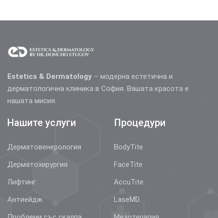
Estetics & Dermatology
– модерна естетична и
дерматологична клиника в София. Вашата красота е
нашата мисия.
Нашите услуги
Процедури
Дерматовенерология
BodyTite
Дерматохирургия
FaceTite
Лифтинг
AccuTite
Антиейдж
LaseMD
Проблеми със скалпа
Мезотерапия