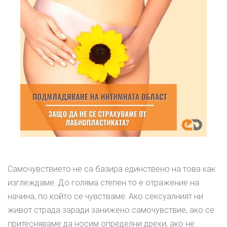
Самочувствието не са базира единствено на това как
изглеждаме. До голяма степен то е отражение на
начина, по който се чувстваме. Ако сексуалният ни
живот страда заради занижено самочувствие, ако се
притесняваме да носим определни дрехи, ако не