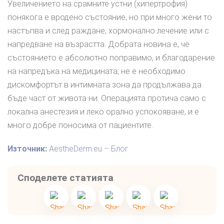
Увеличението на срамните устни (хипертрофия)
понякога е вродено състояние, но при много жени то
настъпва и след раждане, хормонално лечение или с
напредване на възрастта. Добрата новина е, че
състоянието е абсолютно поправимо, и благодарение
на напредъка на медицината, не е необходимо
дискомфортът в интимната зона да продължава да
бъде част от живота ни. Операцията протича само с
локална анестезия и леко орално успокояване, и е
много добре поносима от пациентите.
Източник:
AestheDerm.eu – Блог
Споделете статията