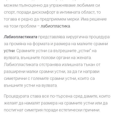
можем пълноценно да упражняваме любимия си
спорт, поради дискомфорт в интимната област, то
тогава е редно да предприемем мерки. Има решение
на този проблем –
лабиопластика
.
Лабиопластиката
представлява хирургична процедура
за промяна на формата и размера на малките срамни
устни
. Срамните устни са вътрешните „устни“ на
вулвата, външните полови органи на жената.
Лабиопластиката отстранява излишната тъкан от
разширени малки срамни устни, за да ги направи
симетрични с големите срамни устни, които са
външните устни на вулвата.
Процедурата става все по-търсена сред дамите, които
желаят да намалят размера на срамните устни или да
постигнат симетрия поради естетически причини.