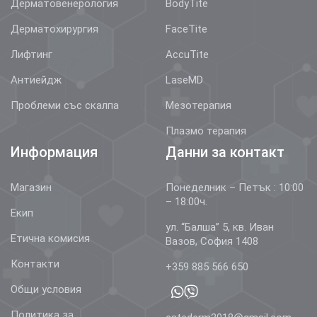
Дерматовенерология
BodyTite
Дерматохирургия
FaceTite
Лифтинг
AccuTite
Антиейдж
LaseMD
Проблеми със скалпа
Мезотерапия
Плазмо терапия
Информация
Данни за контакт
Магазин
Понеделник – Петък : 10:00
– 18:00ч.
Екип
ул. “Балша” 5, кв. Иван
Етична комисия
Вазов, София 1408
Контакти
+359 885 566 650
Общи условия
Политика за