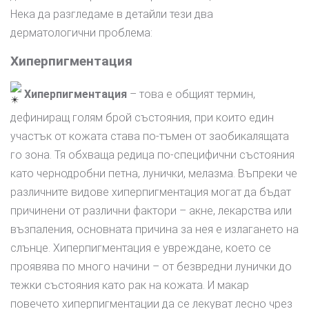
Нека да разгледаме в детайли тези два
дерматологични проблема:
Хиперпигментация
Хиперпигментация
– това е общият термин,
дефиниращ голям брой състояния, при които един
участък от кожата става по-тъмен от заобикалящата
го зона. Тя обхваща редица по-специфични състояния
като чернодробни петна, лунички, мелазма. Въпреки че
различните видове хиперпигментация могат да бъдат
причинени от различни фактори – акне, лекарства или
възпаления, основната причина за нея е излагането на
слънце. Хиперпигментация е увреждане, което се
проявява по много начини – от безвредни лунички до
тежки състояния като рак на кожата. И макар
повечето хиперпигментации да се лекуват лесно чрез