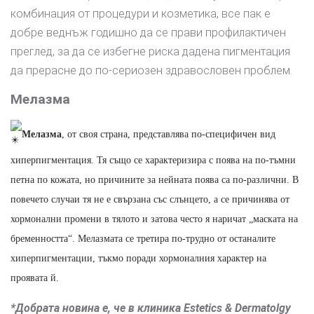
комбинация от процедури и козметика, все пак е
добре веднъж годишно да се прави профилактичен
преглед, за да се избегне риска дадена пигментация
да прерасне до по-сериозен здравословен проблем.
Мелазма
Мелазма
, от своя страна, представлява по-специфичен вид
хиперпигментация. Тя също се характеризира с поява на по-тъмни
петна по кожата, но причините за нейната поява са по-различни. В
повечето случаи тя не е свързана със слънцето, а се причинява от
хормонални промени в тялото и затова често я наричат „маската на
бременността“. Мелазмата се третира по-трудно от останалите
хиперпигментации, тъкмо поради хормоналния характер на
проявата й.
*Добрата новина е, че в клиника Estetics & Dermatolgy