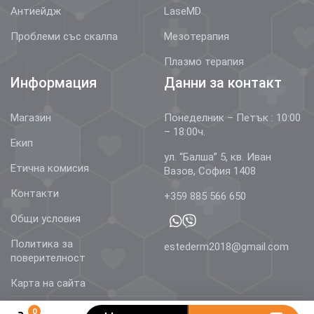
Антиейдж
LaseMD
Проблеми със скалпа
Мезотерапия
Плазмо терапия
Информация
Данни за контакт
Магазин
Понеделник – Петък : 10:00
– 18:00ч.
Екип
ул. “Балша” 5, кв. Иван
Етична комисия
Вазов, София 1408
Контакти
+359 885 566 650
Общи условия
Политика за
estederm2018@gmail.com
поверителност
Карта на сайта
0