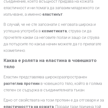
съединение, което всъщност придава на кожата
еластичност и ни помага да запазим младежкото си
излъчване, а именно
еластинът
.
В случай, че не сте запознати с неговата широка и
успешна употреба в
козметиката
, струва си да
прочетете какви са неговите ползи и защо си струва
да потърсите по какъв начин можете да го прилагате
козметично.
Каква е ролята на еластина в човешкото
тяло
Еластин представлява широкоразпространен
разтеглив протеин
в човешкото тяло, който в голяма
степен се съдържа в съединителната тъкан.
Едно от свойствата на този протеин е да отговаря и за
еластичността на кожата
. Поради тази причина той