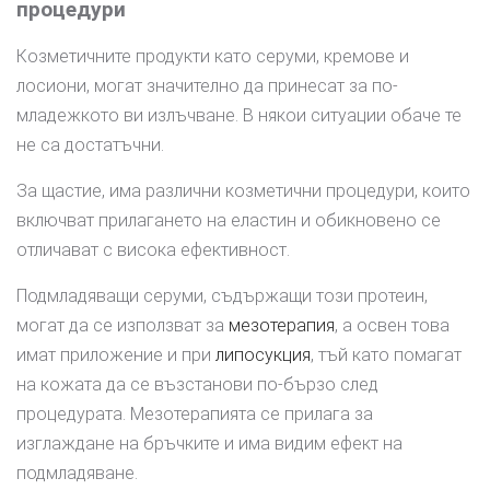
процедури
Козметичните продукти като серуми, кремове и
лосиони, могат значително да принесат за по-
младежкото ви излъчване. В някои ситуации обаче те
не са достатъчни.
За щастие, има различни козметични процедури, които
включват прилагането на еластин и обикновено се
отличават с висока ефективност.
Подмладяващи серуми, съдържащи този протеин,
могат да се използват за
мезотерапия
, а освен това
имат приложение и при
липосукция
, тъй като помагат
на кожата да се възстанови по-бързо след
процедурата. Мезотерапията се прилага за
изглаждане на бръчките и има видим ефект на
подмладяване.