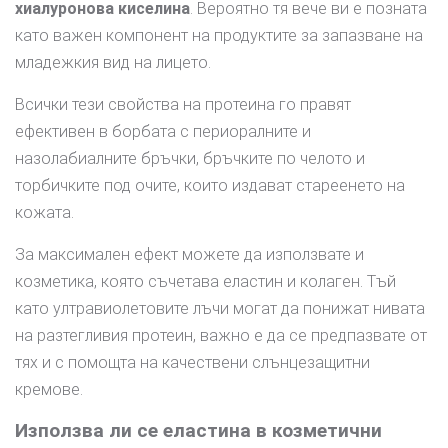
хиалуронова киселина
. Вероятно тя вече ви е позната
като важен компонент на продуктите за запазване на
младежкия вид на лицето.
Всички тези свойства на протеина го правят
ефективен в борбата с периоралните и
назолабиалните бръчки, бръчките по челото и
торбичките под очите, които издават стареенето на
кожата.
За максимален ефект можете да използвате и
козметика, която съчетава еластин и колаген. Тъй
като ултравиолетовите лъчи могат да понижат нивата
на разтегливия протеин, важно е да се предпазвате от
тях и с помощта на качествени слънцезащитни
кремове.
Използва ли се еластина в козметични