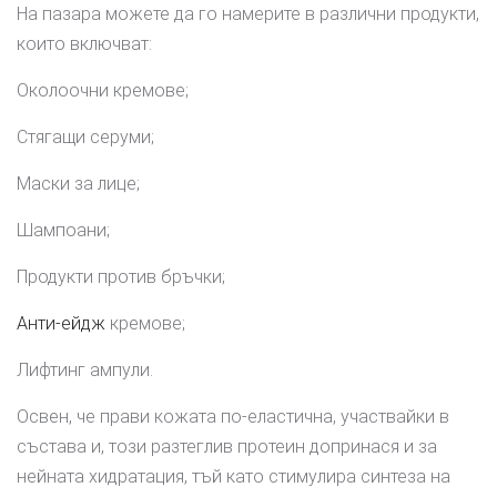
На пазара можете да го намерите в различни продукти,
които включват:
Околоочни кремове;
Стягащи серуми;
Маски за лице;
Шампоани;
Продукти против бръчки;
Анти-ейдж
кремове;
Лифтинг ампули.
Освен, че прави кожата по-еластична, участвайки в
състава и, този разтеглив протеин допринася и за
нейната хидратация, тъй като стимулира синтеза на