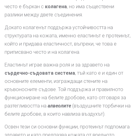
често е бъркан с
колагена
, но има съществени
разлики между двете съединения.
Докато колагенът поддържа устойчивостта на
структурата на кожата, именно еластинът е протеинът,
който и придава еластичност, въпреки, че това е
приписвано често и на колагена.
Еластинът играе важна роля и за здравето на
сърдечно-съдовата система
, тъй като е и един от
основните елементи, изграждащи стените на
кръвоносните съдове. Той поддържа и правилното
функциониране на белите дробове, като отговаря за
разтегливостта на
алвеолите
(въздушните торбички на
белите дробове, в които навлиза въздухът).
Освен тези си основни функции, протеинът подпомага
здравето и като предпазва кожата от вредното