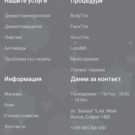
Нашите услуги
Процедури
Дерматовенерология
BodyTite
Дерматохирургия
FaceTite
Лифтинг
AccuTite
Антиейдж
LaseMD
Проблеми със скалпа
Мезотерапия
Плазмо терапия
Информация
Данни за контакт
Магазин
Понеделник – Петък : 10:00
– 18:00ч.
Екип
ул. “Балша” 5, кв. Иван
Етична комисия
Вазов, София 1408
Контакти
+359 885 566 650