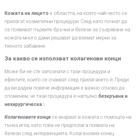
Кожата на лицето
е областта, на която най-често се
прилагат козметични процедури. След като почнат да
се появяват първите бръчки и белези за съзряване на
кожата много дами решават да вземат мерки за
тяхното забавяне.
За какво се използват колагенови конци
Може би не сте запознати с тази процедури и
ефектите, които се очакват след прилагането ѝ. Преди
да ви дадем повече информация е важно отново да
споменем, че тази процедура е напълно
безкръвна и
нехирургическа
.\
Колагеновите конци
се вкарват в кожата с помощта на
тънка игла, като това не предполага появата на
белези след интервенцията. Колагеновия конец