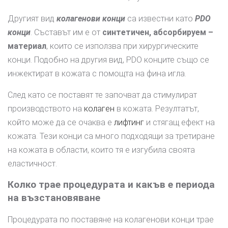
Другият вид
колагенови конци
са известни като
PDO
конци
. Съставът им е от
синтетичен, абсорбируем –
материал
, които се използва при хирургическите
конци. Подобно на другия вид, PDO конците също се
инжектират в кожата с помощта на фина игла.
След като се поставят те започват да стимулират
производството на
колаген
в кожата. Резултатът,
който може да се очаква е
лифтинг
и стягащ ефект на
кожата. Тези конци са много подходящи за третиране
на кожата в области, които тя е изгубила своята
еластичност.
Колко трае процедурата и какъв е периода
на възстановяване
Процедурата по поставяне на колагенови конци трае