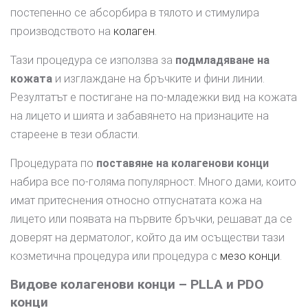
постепенно се абсорбира в тялото и стимулира
производството на
колаген
.
Тази процедура се използва за
подмладяване на
кожата
и изглаждане на бръчките и фини линии.
Резултатът е постигане на по-младежки вид на кожата
на лицето и шията и забавянето на признаците на
стареене в тези области.
Процедурата по
поставяне на колагенови конци
набира все по-голяма популярност. Много дами, които
имат притеснения относно отпуснатата кожа на
лицето или появата на първите бръчки, решават да се
доверят на дерматолог, който да им осъществи тази
козметична процедура или процедура с
мезо конци
.
Видове колагенови конци – PLLA и PDO
конци