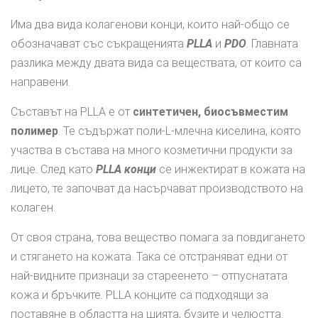
Има два вида колагенови конци, които най-общо се
обозначават със съкращенията
PLLA
и
PDO
. Главната
разлика между двата вида са веществата, от които са
направени.
Съставът на PLLA е от
синтетичен, биосъвместим
полимер
. Те съдържат поли-L-млечна киселина, която
участва в състава на много козметични продукти за
лице. След като
PLLA конци
се инжектират в кожата на
лицето, те започват да насърчават производството на
колаген.
От своя страна, това вещество помага за повдигането
и стягането на кожата. Така се отстраняват едни от
най-видните признаци за стареенето – отпуснатата
кожа и бръчките. PLLA конците са подходящи за
поставяне в областта на шията, бузите и челюстта.