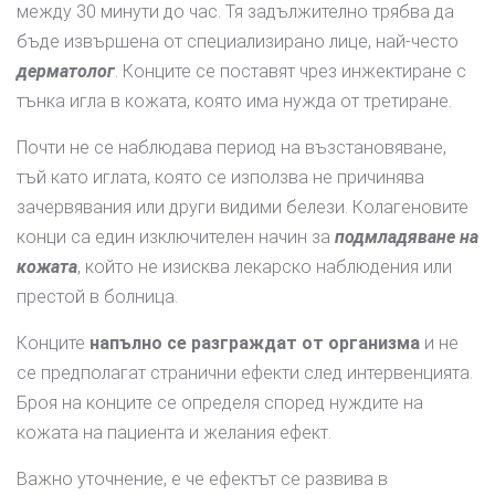
между 30 минути до час. Тя задължително трябва да
бъде извършена от специализирано лице, най-често
дерматолог
. Конците се поставят чрез инжектиране с
тънка игла в кожата, която има нужда от третиране.
Почти не се наблюдава период на възстановяване,
тъй като иглата, която се използва не причинява
зачервявания или други видими белези. Колагеновите
конци са един изключителен начин за
подмладяване на
кожата
, който не изисква лекарско наблюдения или
престой в болница.
Конците
напълно се разграждат от организма
и не
се предполагат странични ефекти след интервенцията.
Броя на конците се определя според нуждите на
кожата на пациента и желания ефект.
Важно уточнение, е че ефектът се развива в