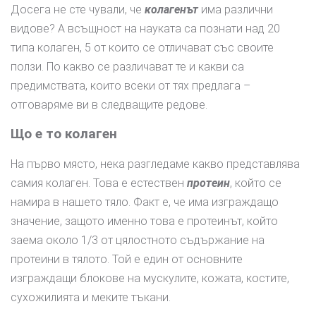
Досега не сте чували, че
колагенът
има различни
видове? А всъщност на науката са познати над 20
типа колаген, 5 от които се отличават със своите
ползи. По какво се различават те и какви са
предимствата, които всеки от тях предлага –
отговаряме ви в следващите редове.
Що е то колаген
На първо място, нека разгледаме какво представлява
самия колаген. Това е естествен
протеин
, който се
намира в нашето тяло. Факт е, че има изграждащо
значение, защото именно това е протеинът, който
заема около 1/3 от цялостното съдържание на
протеини в тялото. Той е един от основните
изграждащи блокове на мускулите, кожата, костите,
сухожилията и меките тъкани.