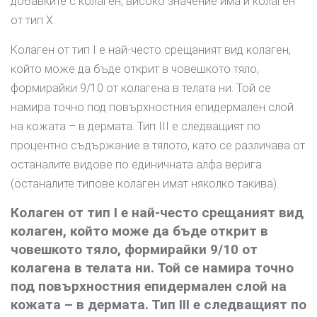
добавките с колаген, високо значение има и колаген
от тип X.
Колаген от тип I е най-често срещаният вид колаген,
който може да бъде открит в човешкото тяло,
формирайки 9/10 от колагена в телата ни. Той се
намира точно под повърхностния епидермален слой
на кожата – в дермата. Тип III е следващият по
процентно съдържание в тялото, като се различава от
останалите видове по единичната алфа верига
(останалите типове колаген имат няколко такива).
Колаген от тип I е най-често срещаният вид
колаген, който може да бъде открит в
човешкото тяло, формирайки 9/10 от
колагена в телата ни. Той се намира точно
под повърхностния епидермален слой на
кожата – в дермата. Тип III е следващият по