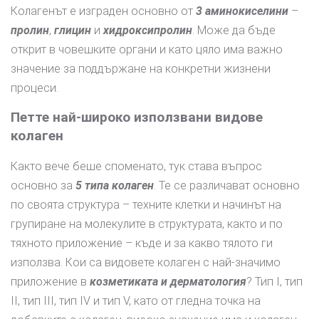
Колагенът е изграден основно от
3 аминокиселини
–
пролин
,
глицин
и
хидроксипролин
. Може да бъде
открит в човешките органи и като цяло има важно
значение за поддържане на конкретни жизнени
процеси.
Петте най-широко използвани видове
колаген
Както вече беше споменато, тук става въпрос
основно за
5 типа колаген
. Те се различават основно
по своята структура – техните клетки и начинът на
групиране на молекулите в структурата, както и по
тяхното приложение – къде и за какво тялото ги
използва. Кои са видовете колаген с най-значимо
приложение в
козметиката и дерматология
? Тип I, тип
II, тип III, тип IV и тип V, като от гледна точка на