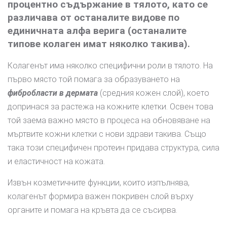
процентно съдържание в тялото, като се
различава от останалите видове по
единичната алфа верига (останалите
типове колаген имат няколко такива).
Колагенът има няколко специфични роли в тялото. На
първо място той помага за образуването на
фибробласти в дермата
(средния кожен слой), което
допринася за растежа на кожните клетки. Освен това
той заема важно място в процеса на обновяване на
мъртвите кожни клетки с нови здрави такива. Също
така този специфичен протеин придава структура, сила
и еластичност на кожата.
Извън козметичните функции, които изпълнява,
колагенът формира важен покривен слой върху
органите и помага на кръвта да се съсирва.