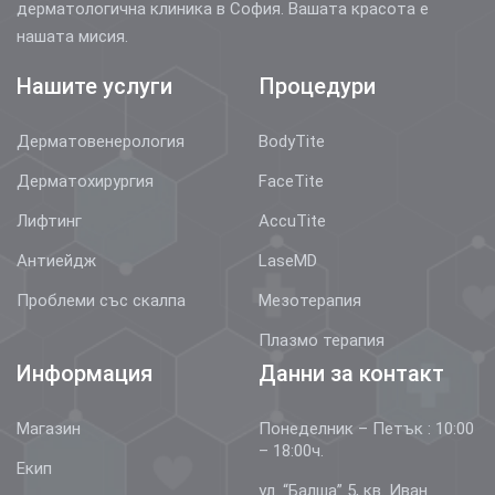
дерматологична клиника в София. Вашата красота е
нашата мисия.
Нашите услуги
Процедури
Дерматовенерология
BodyTite
Дерматохирургия
FaceTite
Лифтинг
AccuTite
Антиейдж
LaseMD
Проблеми със скалпа
Мезотерапия
Плазмо терапия
Информация
Данни за контакт
Магазин
Понеделник – Петък : 10:00
– 18:00ч.
Екип
ул. “Балша” 5, кв. Иван