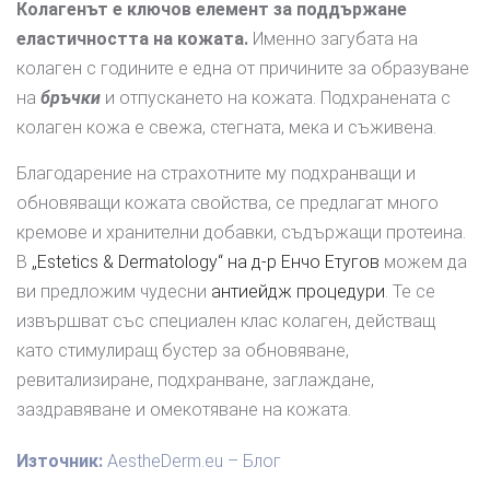
Колагенът е ключов елемент за поддържане
еластичността на кожата.
Именно загубата на
колаген с годините е една от причините за образуване
на
бръчки
и отпускането на кожата. Подхранената с
колаген кожа е свежа, стегната, мека и съживена.
Благодарение на страхотните му подхранващи и
обновяващи кожата свойства, се предлагат много
кремове и хранителни добавки, съдържащи протеина.
В
„Estetics & Dermatology“ на д-р Енчо Етугов
можем да
ви предложим чудесни
антиейдж процедури
. Те се
извършват със специален клас колаген, действащ
като стимулиращ бустер за обновяване,
ревитализиране, подхранване, заглаждане,
заздравяване и омекотяване на кожата.
Източник:
AestheDerm.eu – Блог