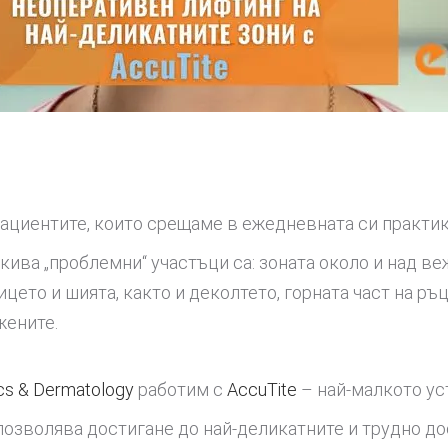
пациентите, които срещаме в ежедневната си практик
акива „проблемни“ участъци са: зоната около и над в
ицето и шията, както и деколтето, горната част на ръ
жените.
cs & Dermatology
работим с
AccuTite
– най-малкото ус
позволява достигане до най-деликатните и трудно до