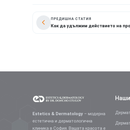
ПРЕДИШНА СТАТИЯ
Как да удължим действието на пр
Наши
Дермат
Estetics & Dermatology
– модерна
естетична и дерматологична
Дермат
клиника в София. Вашата красота е