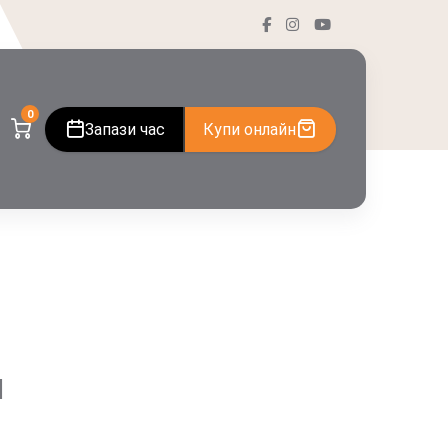
0
Запази час
Купи онлайн
и