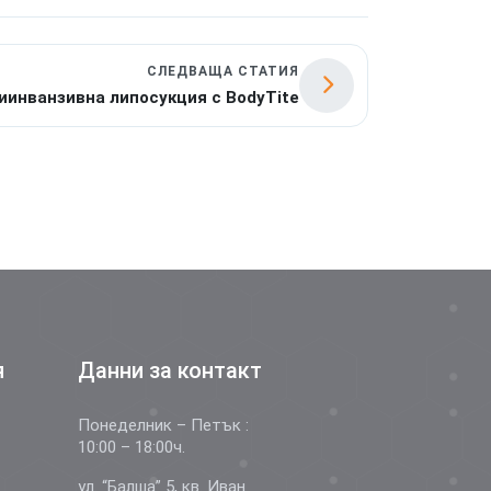
СЛЕДВАЩА СТАТИЯ
иинванзивна липосукция с BodyTite
я
Данни за контакт
Понеделник – Петък :
10:00 – 18:00ч.
ул. “Балша” 5, кв. Иван