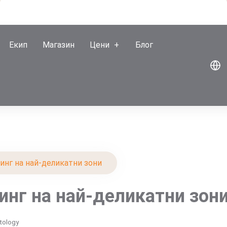
Екип
Магазин
Цени
Блог
нг на най-деликатни зони
инг на най-деликатни зон
tology