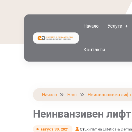
Начало
Услуги
Контакти
Начало
Блог
Неинванзивен лифти
Неинванзивен лифт
От
Екипът на Estetics & Derma
август 30, 2021