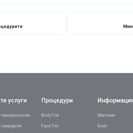
оцедурите
Мин
те услуги
Процедури
Информаци
овенерология
BodyTite
Магазин
охирургия
FaceTite
Екип