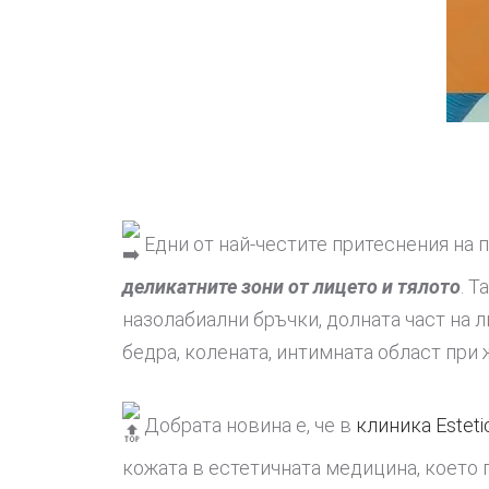
Едни от най-честите притеснения на 
деликатните зони от лицето и тялото
. Т
назолабиални бръчки, долната част на л
бедра, колената, интимната област при 
Добрата новина е, че в
клиника Esteti
кожата в естетичната медицина, което 