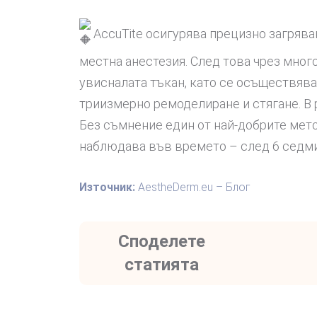
AccuTite осигурява прецизно загрява
местна анестезия. След това чрез мног
увисналата тъкан, като се осъществява
триизмерно ремоделиране и стягане. В 
Без съмнение един от най-добрите мет
наблюдава във времето – след 6 седми
Източник:
AestheDerm.eu – Блог
Споделете
статията