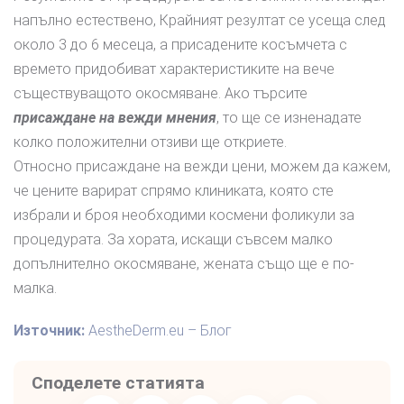
напълно естествено, Крайният резултат се усеща след
около 3 до 6 месеца, а присадените косъмчета с
времето придобиват характеристиките на вече
съществуващото окосмяване. Ако търсите
присаждане на вежди мнения
, то ще се изненадате
колко положителни отзиви ще откриете.
Относно присаждане на вежди цени, можем да кажем,
че цените варират спрямо клиниката, която сте
избрали и броя необходими космени фоликули за
процедурата. За хората, искащи съвсем малко
допълнително окосмяване, жената също ще е по-
малка.
Източник:
AestheDerm.eu – Блог
Споделете статията