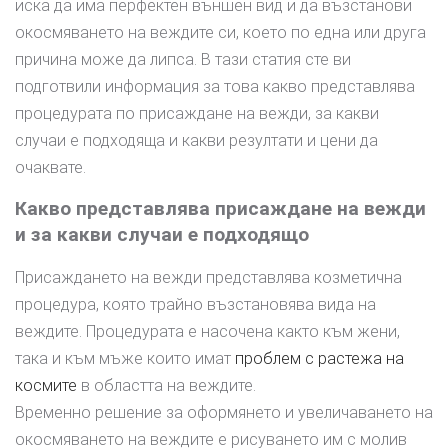
иска да има перфектен външен вид и да възстанови
окосмяването на веждите си, което по една или друга
причина може да липса. В тази статия сте ви
подготвили информация за това какво представлява
процедурата по присаждане на вежди, за какви
случаи е подходяща и какви резултати и цени да
очаквате.
Какво представлява присаждане на вежди
и за какви случаи е подходящо
Присаждането на вежди представлява козметична
процедура, която трайно възстановява вида на
веждите. Процедурата е насочена както към жени,
така и към мъже които имат
проблем с растежа на
космите
в областта на веждите.
Временно решение за оформянето и увеличаването на
окосмяването на веждите е рисуването им с молив