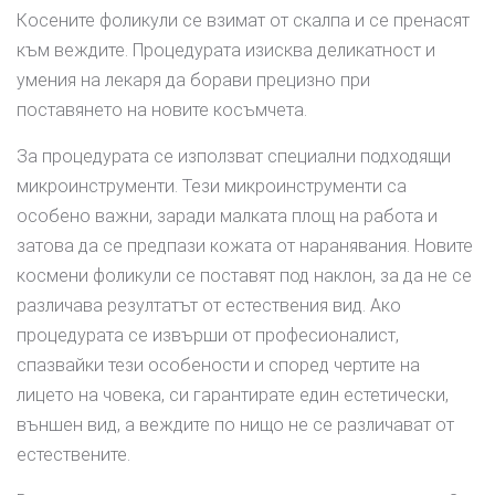
Косените фоликули се взимат от скалпа и се пренасят
към веждите. Процедурата изисква деликатност и
умения на лекаря да борави прецизно при
поставянето на новите косъмчета.
За процедурата се използват специални подходящи
микроинструменти. Тези микроинструменти са
особено важни, заради малката площ на работа и
затова да се предпази кожата от наранявания. Новите
космени фоликули се поставят под наклон, за да не се
различава резултатът от естествения вид. Ако
процедурата се извърши от професионалист,
спазвайки тези особености и според чертите на
лицето на човека, си гарантирате един естетически,
външен вид, а веждите по нищо не се различават от
естествените.