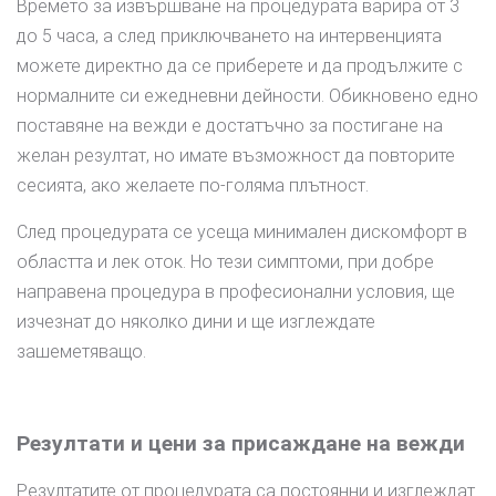
Времето за извършване на процедурата варира от 3
до 5 часа, а след приключването на интервенцията
можете директно да се приберете и да продължите с
нормалните си ежедневни дейности. Обикновено едно
поставяне на вежди е достатъчно за постигане на
желан резултат, но имате възможност да повторите
сесията, ако желаете по-голяма плътност.
След процедурата се усеща минимален дискомфорт в
областта и лек оток. Но тези симптоми, при добре
направена процедура в професионални условия, ще
изчезнат до няколко дини и ще изглеждате
зашеметяващо.
Резултати и цени за присаждане на вежди
Резултатите от процедурата са постоянни и изглеждат