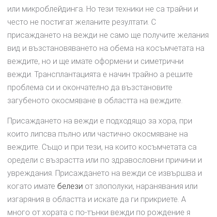
или микроблейдинга. Но тези техники не са трайни и
често не постигат желаните резултати. С
присаждането на вежди не само ще получите желания
вид и възстановяването на обема на косъмчетата на
веждите, но и ще имате оформени и симетрични
вежди. Трансплантацията е начин трайно а решите
проблема си и окончателно да възстановите
загубеното окосмяване в областта на веждите.
Присаждането на вежди е подходящо за хора, при
които липсва пълно или частично окосмяване на
веждите. Също и при тези, на които косъмчетата са
оредели с възрастта или по здравословни причини и
увреждания. Присаждането на вежди се извършва и
когато имате
белези
от злополуки, наранявания или
изгаряния в областта и искате да ги прикриете. А
много от хората с по-тънки вежди по рождение я