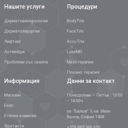
Нашите услуги
Процедури
Дерматовенерология
BodyTite
Дерматохирургия
FaceTite
Лифтинг
AccuTite
Антиейдж
LaseMD
Проблеми със скалпа
Мезотерапия
Плазмо терапия
Информация
Данни за контакт
Магазин
Понеделник – Петък : 10:00
– 18:00ч.
Екип
ул. “Балша” 5, кв. Иван
Етична комисия
Вазов, София 1408
Контакти
+359 885 566 650