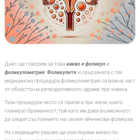
Днес ще говорим за това
какво е фоликул
и
фоликулометрия
.
Фоликулите
и свързаната с тях
медицинска процедура фоликулометрия са важна част
от областта на репродуктивното здраве при човека.
Тази процедура често се прилага при жени, които
планират бременност, тъй като им дава възможност
да следят състоянието на своите яйчникови фоликули.
На следващите редове ще разгледаме малко по-