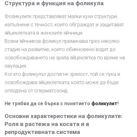
Структура и функция на фоликула
Фоликулите представляват малки кухи структури,
изпълнени с течност, които обграждат и защитават
яйцеклетката в женските яйчници.
Всеки яйчников фоликул преминава през няколко
стадия на развитие, които обикновено водят до
освобождаването на зряла яйцеклетка по време на
овулация.
Когато фоликулът достигне зрялост, той се пука и
освобождава яйцеклетката, която може да бъде
оплодена от сперматозоид.
Не трябва да се бърка с понятието
фоликулит
!
Основни характеристики на фоликулите:
Роля в растежа на косата и в
репродуктивната система