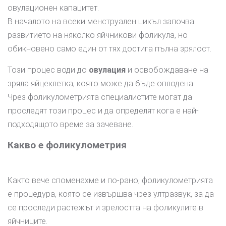
овулационен капацитет.
В началото на всеки менструален цикъл започва
развитието на няколко яйчникови фоликула, но
обикновено само един от тях достига пълна зрялост.
Този процес води до
овулация
и освобождаване на
зряла яйцеклетка, която може да бъде оплодена.
Чрез фоликулометрията специалистите могат да
проследят този процес и да определят кога е най-
подходящото време за зачеване.
Какво е фоликулометрия
Както вече споменахме и по-рано, фоликулометрията
е процедура, която се извършва чрез ултразвук, за да
се проследи растежът и зрелостта на фоликулите в
яйчниците.