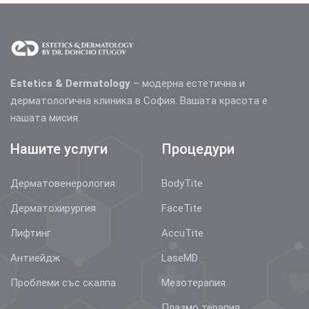
Estetics & Dermatology
– модерна естетична и
дерматологична клиника в София. Вашата красота е
нашата мисия.
Нашите услуги
Процедури
Дерматовенерология
BodyTite
Дерматохирургия
FaceTite
Лифтинг
AccuTite
Антиейдж
LaseMD
Проблеми със скалпа
Мезотерапия
Плазмо терапия