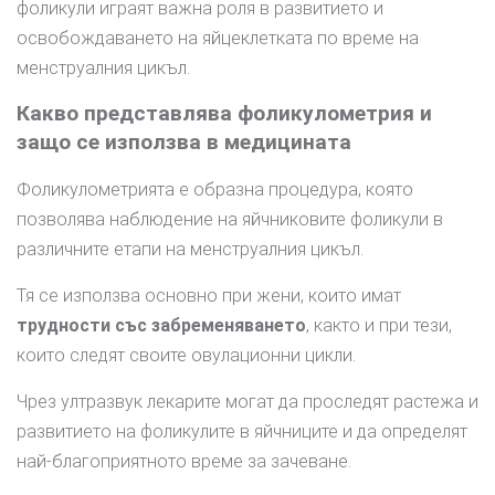
фоликули играят важна роля в развитието и
освобождаването на яйцеклетката по време на
менструалния цикъл.
Какво представлява фоликулометрия и
защо се използва в медицината
Фоликулометрията е образна процедура, която
позволява наблюдение на яйчниковите фоликули в
различните етапи на менструалния цикъл.
Тя се използва основно при жени, които имат
трудности със забременяването
, както и при тези,
които следят своите овулационни цикли.
Чрез ултразвук лекарите могат да проследят растежа и
развитието на фоликулите в яйчниците и да определят
най-благоприятното време за зачеване.