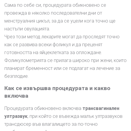
Сама по себе си, процедурата обикновено се
провежда в няколко последователни дни от
менструалния цикъл, за да се уцели кога точно ще
настъпи овулацията.
Чрез този метод лекарите могат да проследят точно
как се развива всеки фоликул и да преценят
готовността на яйцеклетката за оплождане.
Фоликулометрията се прилага широко при жени, които
планират бременност или се подлагат на лечение за
безплодие.
Как се извършва процедурата и какво
включва
Процедурата обикновено включва
трансвагинален
ултразвук
, при който се въвежда малък ултразвуков
трансдюсер във влагалището за по-точно