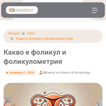
Начало
Блог
Какво е фоликул и фоликулометрия
Какво е фоликул и
фоликулометрия
От
Екипът на Estetics & Dermatology
ноември 21, 2024