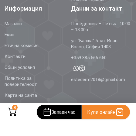
Информация
Данни за контакт
Магазин
Понеделник – Петък : 10:00
– 18:00ч.
Екип
ул. “Балша” 5, кв. Иван
Етична комисия
Вазов, София 1408
Контакти
+359 885 566 650
Общи условия
Политика за
estederm2018@gmail.com
поверителност
Карта на сайта
0
Запази час
Купи онлайн
© 2026 Estetics & Dermatology –
AestheDerm.eu
| Всички
права запазени.