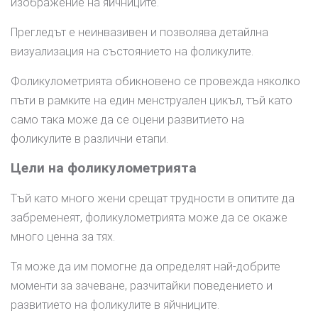
изображение на яйчниците.
Прегледът е неинвазивен и позволява детайлна
визуализация на състоянието на фоликулите.
Фоликулометрията обикновено се провежда няколко
пъти в рамките на един менструален цикъл, тъй като
само така може да се оцени развитието на
фоликулите в различни етапи.
Цели на фоликулометрията
Тъй като много жени срещат трудности в опитите да
забременеят, фоликулометрията може да се окаже
много ценна за тях.
Тя може да им помогне да определят най-добрите
моменти за зачеване, разчитайки поведението и
развитието на фоликулите в яйчниците.