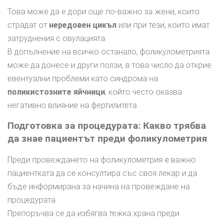
Това може да е дори още по-важно за жени, които
страдат от
нередовен цикъл
или при тези, които имат
затруднения с овулацията.
В допълнение на всичко останало, фоликулометрията
може да донесе и други ползи, в това число да открие
евентуални проблеми като синдрома на
поликистозните яйчници
, който често оказва
негативно влияние на фертилитета.
Подготовка за процедурата: Какво трябва
да знае пациентът преди фоликулометрия
Преди провеждането на фоликулометрия е важно
пациентката да се консултира със своя лекар и да
бъде информирана за начина на провеждане на
процедурата.
Препоръчва се да избягва тежка храна преди