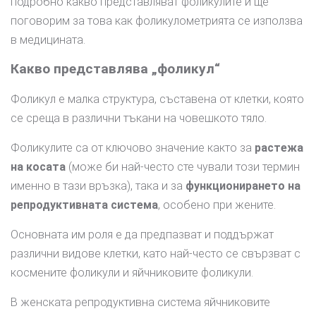
подробно какво представляват фоликулите и ще
поговорим за това как фоликулометрията се използва
в медицината.
Какво представлява „фоликул“
Фоликул е малка структура, съставена от клетки, която
се среща в различни тъкани на човешкото тяло.
Фоликулите са от ключово значение както за
растежа
на косата
(може би най-често сте чували този термин
именно в тази връзка), така и за
функционирането на
репродуктивната система
, особено при жените.
Основната им роля е да предпазват и поддържат
различни видове клетки, като най-често се свързват с
космените фоликули и яйчниковите фоликули.
В женската репродуктивна система яйчниковите