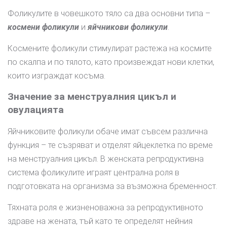
Фоликулите в човешкото тяло са два основни типа –
космени фоликули
и
яйчникови фоликули
.
Космените фоликули стимулират растежа на космите
по скалпа и по тялото, като произвеждат нови клетки,
които изграждат косъма.
Значение за менструалния цикъл и
овулацията
Яйчниковите фоликули обаче имат съвсем различна
функция – те съзряват и отделят яйцеклетка по време
на менструалния цикъл. В женската репродуктивна
система фоликулите играят централна роля в
подготовката на организма за възможна бременност.
Тяхната роля е жизненоважна за репродуктивното
здраве на жената, тъй като те определят нейния