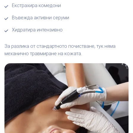
Екстрахира комедони
Въвежда активни серуми
Хидратира интензивно
За разлика от стандартното почистване, тук няма
механично травмиране на кожата.