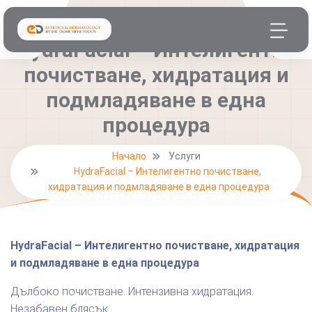
HydraFacial – Интелигентно
почистване, хидратация и
подмладяване в една
процедура
Начало
Услуги
HydraFacial – Интелигентно почистване,
хидратация и подмладяване в една процедура
HydraFacial – Интелигентно почистване, хидратация
и подмладяване в една процедура
Дълбоко почистване. Интензивна хидратация.
Незабавен блясък.