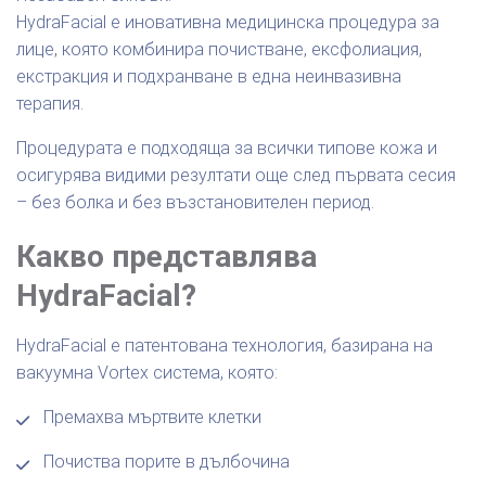
HydraFacial е иновативна медицинска процедура за
лице, която комбинира почистване, ексфолиация,
екстракция и подхранване в една неинвазивна
терапия.
Процедурата е подходяща за всички типове кожа и
осигурява видими резултати още след първата сесия
– без болка и без възстановителен период.
Какво представлява
HydraFacial?
HydraFacial е патентована технология, базирана на
вакуумна Vortex система, която:
Премахва мъртвите клетки
Почиства порите в дълбочина